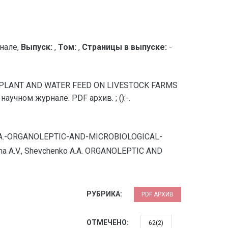
нале,
Выпуск:
,
Том:
,
Страницы в выпуске:
-
OF PLANT AND WATER FEED ON LIVESTOCK FARMS
чном журнале. PDF архив. ; ():-.
ko-A.A.-ORGANOLEPTIC-AND-MICROBIOLOGICAL-
 A.V., Shevchenko A.A. ORGANOLEPTIC AND
РУБРИКА:
PDF АРХИВ
ОТМЕЧЕНО:
62(2)