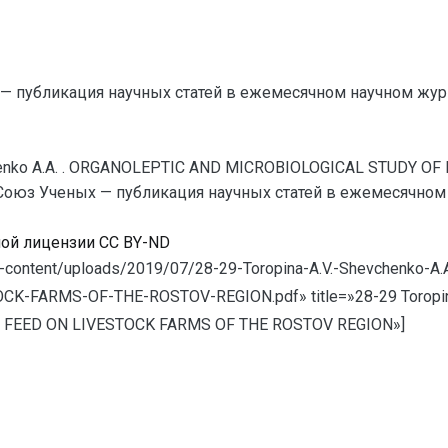
— публикация научных статей в ежемесячном научном жур
vchenko A.A. . ORGANOLEPTIC AND MICROBIOLOGICAL STUDY 
оюз Ученых — публикация научных статей в ежемесячном нау
ной лицензии CC BY-ND
u/wp-content/uploads/2019/07/28-29-Toropina-A.V.-Shevchen
FARMS-OF-THE-ROSTOV-REGION.pdf» title=»28-29 Toropina
FEED ON LIVESTOCK FARMS OF THE ROSTOV REGION»]