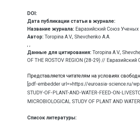
DOI:
Дата публикации статьи в журнале:
Название журнала:
Евразийский Союз Ученых 
Автор:
Toropina A.V., Shevchenko A.A.
, ,
Данные для цитирования:
Toropina A.V., She
OF THE ROSTOV REGION (28-29) // Евразийский С
Представляется читателям на условиях свобод
[pdf-embedder url=»https://euroasia-science.r
STUDY-OF-PLANT-AND-WATER-FEED-ON-LIVESTOCK-
MICROBIOLOGICAL STUDY OF PLANT AND WATER 
Список литературы: