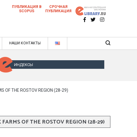
ПУБЛИКАЦИЯ В
СРОЧНАЯ
SCOPUS
ПУБЛИКАЦИЯ
 научных статей в ежемесячном научном
нале
ячном научном журнале
НАШИ КОНТАКТЫ
ИНДЕКСЫ
S OF THE ROSTOV REGION (28-29)
FARMS OF THE ROSTOV REGION (28-29)