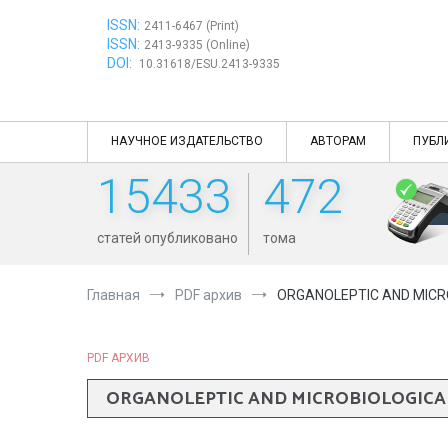
Перейти
ISSN:
к
2411-6467 (Print)
ISSN:
содержимому
2413-9335 (Online)
DOI:
10.31618/ESU.2413-9335
НАУЧНОЕ ИЗДАТЕЛЬСТВО
АВТОРАМ
ПУБЛ
15433
472
статей опубликовано
тома
Главная
PDF архив
ORGANOLEPTIC AND MICRO
PDF АРХИВ
ORGANOLEPTIC AND MICROBIOLOGICAL 