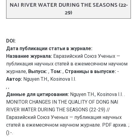
NAI RIVER WATER DURING THE SEASONS (22-
29)
DOI:
Дата публикации статьи в журнале:
Название журнала:
Евразийский Союз Ученых —
публикация научных статей в ежемесячном научном
журнале,
Выпуск:
,
Том:
,
Страницы в выпуске:
-
Автор:
Nguyen T.H., Kosinova I.I.
, ,
Данные для цитирования:
Nguyen T.H., Kosinova I.I. .
MONITOR CHANGES IN THE QUALITY OF DONG NAI
RIVER WATER DURING THE SEASONS (22-29) //
Евразийский Союз Ученых — публикация научных
статей в ежемесячном научном журнале. PDF архив. ;
():-.