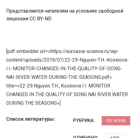
Представляется читателям на условиях свободной
лицензии CC BY-ND
[pdf-embedder url=»https://euroasia-science.ru/wp-
content/uploads/2019/07/22-29-Nguyen-T.H.-Kosinova-
I.I.-MONITOR-CHANGES-IN-THE-QUALITY-OF-DONG-
NAI-RIVER-WATER-DURING-THE-SEASONS.pdf»
title=»22-29 Nguyen T.H., Kosinova I.I. MONITOR
CHANGES IN THE QUALITY OF DONG NAI RIVER WATER
DURING THE SEASONS»]
Список литературы:
РУБРИКА:
PDF АРХИВ
ОТМЕЧЕНО: