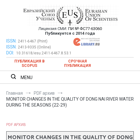
Перейти
к
содержимому
Лицензия СМИ:
ПИ № ФС77-63060
Евразийский Союз Ученых —
Публикуется с 2014 года
публикация научных статей в
ISSN:
Евразийский Союз Ученых — публикация научных статей в
2411-6467 (Print)
ISSN:
2413-9335 (Online)
ежемесячном научном журнале
ежемесячном научном журнале
DOI:
10.31618/esu.2411-6467.8.53.1
ПУБЛИКАЦИЯ В
СРОЧНАЯ
SCOPUS
ПУБЛИКАЦИЯ
MENU
Главная
PDF архив
MONITOR CHANGES IN THE QUALITY OF DONG NAI RIVER WATER
DURING THE SEASONS (22-29)
PDF АРХИВ
MONITOR CHANGES IN THE QUALITY OF DONG