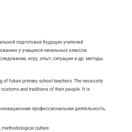
альной подготовке будущих учителей
рованию у учащихся начальных классов
ледование, игру, опыт, ситуации и др. методы.
ng of future primary school teachers. The necessity
customs and traditions of their people. It is
нновационная профессиональная деятельность,
, methodological culture.