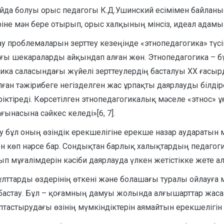
айда болуы орыс педагогы К.Д.Ушинский есімімен байланыс
іне мән бере отырып, орыс халқының мінсіз, идеал адамын
проблемаларын зерттеу кезеңінде «этнопедагогика» түсіні
ғы шекараларды айқындап алған жөн. Этнопедагогика – 
гика саласындағы жүйелі зерттеулердің басталуы XX ғасы
ан тәжірибеге негізделген жас ұрпақты даярлауды білдірет
ріктіреді. Көрсетілген этнопедагогикалық мәселе «этнос»
ағынасына сәйкес келеді»[6, 7].
у бұл оның өзіндік ерекшелігіне ерекше назар аударатын м
ын көп нәрсе бар. Сондықтан барлық халықтардың педагог
ып мұғалімдерін кәсіби даярлауда үлкен жетістікке жете а
ттарды өздерінің өткені және болашағы туралы ойлауға м
ен бастау. Бұл – қоғамның дамуы жолында алғышарттар жа
астырудағы өзінің мүмкіндіктерін аямайтын ерекшелігі