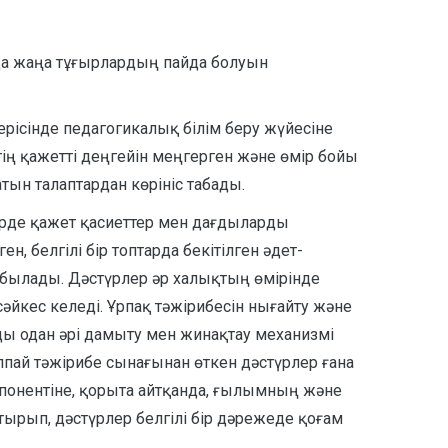
уда жаңа тұғырлардың пайда болуын
ерісінде педагогикалық білім беру жүйесіне
тің қажетті деңгейін меңгерген және өмір бойы
тын талаптардан көрініс табады.
мірде қажет қасиеттер мен дағдыларды
, белгілі бір топтарда бекітілген әдет-
абылады. Дәстүрлер әр халықтың өмірінде
әйкес келеді. Ұрпақ тәжірибесін нығайту және
рды одан әрі дамыту мен жинақтау механизмі
аппай тәжірибе сынағынан өткен дәстүрлер ғана
понентіне, қорыта айтқанда, ғылымның және
тырып, дәстүрлер белгілі бір дәрежеде қоғам