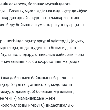
екенін ескерсек, болашақ мұғалімдерге
ды. …Барлық мұғалімдік мамандықтарда «Қазақ
, олардан арнайы курстар, семинарлар және
рбие беру бойынша жұмыстар жүргізу арқылы
негізінде оқыту әртүрлі әдістердің (оқыту,
сырылады, онда студенттер білімге деген
йту, ынталандыру, этникалық сәйкестік және
– мұғалімнің кәсіби іс-әрекетінің маңызды
гі жағдайлармен байланысы бар екенін
қтар; 2) ұлттың этникалық мәдениетін
ойлауды дамыту; 5) болашақ мұғалімнің
деңгейі; 7) мамандардың жеке
нологияларды игеруі; 8) дидактикалық-