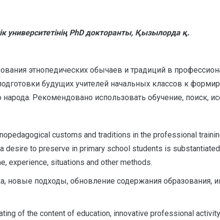
 университетінің
PhD докторанты, Қызылорда қ.
зования этнопедических обычаев и традиций в профессион
подготовки будущих учителей начальных классов к форми
народа. Рекомендовано использовать обучение, поиск, исс
hnopedagogical customs and traditions in the professional traini
a desire to preserve in primary school students is substantiated 
e, experience, situations and other methods.
а, новые подходы, обновление содержания образования, и
ing of the content of education, innovative professional activity