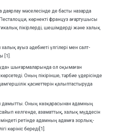
 даярлау мәселесінде де басты назарда
.Песталоцци, көрнекті француз ағартушысы
гикалық пікірлерді, шешімдерді және халық
халық ауыз әдебиеті үлгілері мен салт-
 [1].
ртруда» шығармаларында ол оқымаған
өрсетеді. Оның пікірінше, тәрбие үдерісінде
дамгершілік қасиеттерін қалыптастыруда
н дамытты. Оның көзқарасынан адамның
сайып келгенде, азаматтық, халық мүддесін
 міндеті ретінде адамның адамға зорлық-
і көрініс береді[1].