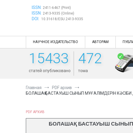
Перейти
ISSN:
к
2411-6467 (Print)
ISSN:
содержимому
2413-9335 (Online)
DOI:
10.31618/ESU.2413-9335
НАУЧНОЕ ИЗДАТЕЛЬСТВО
АВТОРАМ
ПУБЛ
15433
472
статей опубликовано
тома
Главная
PDF архив
БОЛАШАҚ БАСТАУЫШ СЫНЫП МҰҒАЛІМДЕРІН КӘСІБИ
PDF АРХИВ
БОЛАШАҚ БАСТАУЫШ СЫНЫП М