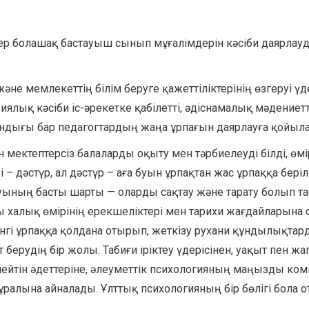
стер болашақ бастауыш сынып мұғалімдерін кәсіби даярла
не мемлекеттің білім беруге қажеттіліктерінің өзгеруі үд
ялық кәсіби іс-әрекетке қабілетті, әдіснамалық мәдениет
йындығы бар педагогтардың жаңа ұрпағын даярлауға қойыла
 мектептерсіз балаларды оқыту мен тәрбиелеуді білді, ө
дәстүр, ал дәстүр – аға буын ұрпақтан жас ұрпаққа берілген
луының басты шарты — оларды сақтау және тарату болып т
 халық өмірінің ерекшеліктері мен тарихи жағдайларына с
йінгі ұрпаққа қолдана отырып, жеткізу рухани құндылықта
 берудің бір жолы. Табиғи іріктеу үдерісінен, уақыт пен ж
ейтін әдеттеріне, әлеуметтік психологияның маңызды ком
ралына айналады. Ұлттық психологияның бір бөлігі бола о