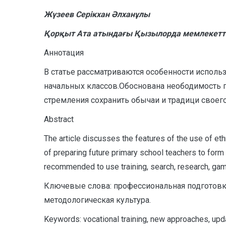
Жүзеев Серікхан Әлханұлы
Қорқыт Ата атындағы Қызылорда мемлекеттік
Аннотация
В статье рассматриваются особенности исполь
начальных классов.Обоснована неободимость 
стремления сохранить обычаи и традици своего 
A
bstract
The article discusses the features of the use of et
of preparing future primary school teachers to form 
recommended to use training, search, research, gam
Ключевые слова: профессиональная подготовк
методологическая культура.
Keywords: vocational training, new approaches, updat