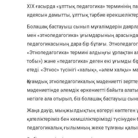
XIX ғасырда «ұлттық педагогика» терминінің п
идеясын дамытты, ұлттық тәрбие ерекшеліктер
Болашақ бастауыш сынып мұғалімдерін даярлау 
мен «этнопедагогика» ұғымдарының арасында
педагогикасының дара бір бұтағы. Этнопедаго
«Этнопедагогика» термині алдыңғы ұрпақтан алғ
тобы») және «педагогика» деген екі ұғымды бі
етеді. «Этнос» түсінігі «халық», «әлем халқы» м
Қоғамдық этнопедагогикалық мәдениетті зертте
мәдениетінде әлемдік өркениетті байыта алат
негізге ала отырып, біз болашақ бастауыш сын
Жаңа дәуір, мыңжылдықтың өзгеруі көптеген ұл
қателіктеріміз бен кемшіліктерімізді түсінуд
педагогикалық ғылымның жеке тұлғаны қалыпт