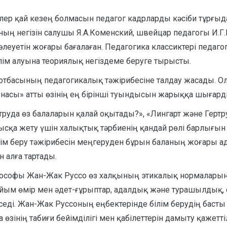
лер қай кезең болмасын педагог кадрларды кәсіби тұрғыда
ының негізін салушы Я.А.Коменский, швейцар педагогы И.Г
леуетін жоғары бағалаған. Педагогика классиктері педаго
лім алуына теориялық негіздеме беруге тырысты.
 отбасының педагогикалық тәжірибесіне талдау жасады. Ол 
зынасы» атты өзінің ең бірінші туындысын жарыққа шығарды
ертруда өз балаларын қалай оқытады?», «Лингарт және Ге
сқа жету үшін халықтық тәрбиенің қандай рөлі барлығын к
ілім беру тәжірибесін меңгеруден бұрын баланың жоғары а
 алға тартады.
лософы Жан-Жак Руссо өз халқының этикалық нормалары
айым өмір мен әдет-ғұрыптар, адалдық және турашылдық, 
еді. Жан-Жак Руссоның еңбектерінде білім берудің басты
інің табиғи бейімділігі мен қабілеттерін дамыту қажеттіліг