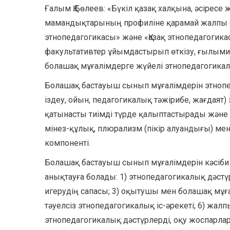
Ғалым Қ.Бөлеев: «Бүкіл қазақ халқына, әсіресе
мамандықтарының профиліне қарамай жалпы (ба
этнопедагогикасы» және «Қазақ этнопедагогика
факультативтер ұйымдастырып өткізу, ғылыми
болашақ мұғалімдерге жүйелі этнопедагогикал
Болашақ бастауыш сынып мұғалімдерін этнопед
іздеу, ойын, педагогикалық тәжірибе, жағдаят
қатынасты тиімді түрде қалыптастырады және 
мінез-құлық, плюрализм (пікір алуандығы) мен
компоненті.
Болашақ бастауыш сынып мұғалімдерін кәсіби
анықтауға болады: 1) этнопедагогикалық дәст
игерудің сапасы; 3) оқытушы мен болашақ мұғ
тәуелсіз этнопедагогикалық іс-әрекеті; 6) ж
этнопедагогикалық дәстүрлерді, оқу жоспарлар