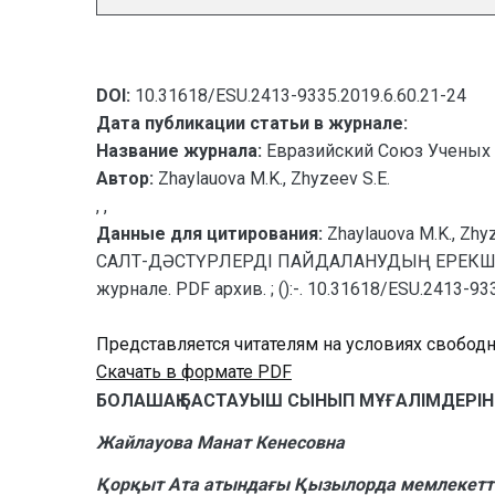
DOI:
10.31618/ESU.2413-9335.2019.6.60.21-24
Дата публикации статьи в журнале:
Название журнала:
Евразийский Союз Ученых 
Автор:
Zhaylauova M.K., Zhyzeev S.E.
, ,
Данные для цитирования:
Zhaylauova M.K.,
САЛТ-ДӘСТҮРЛЕРДІ ПАЙДАЛАНУДЫҢ ЕРЕКШЕЛІКТ
журнале. PDF архив. ; ():-. 10.31618/ESU.2413-93
Представляется читателям на условиях свобод
Скачать в формате PDF
БОЛАШАҚ БАСТАУЫШ СЫНЫП МҰҒАЛІМДЕРІН
Жайлауова Манат Кенесовна
Қорқыт Ата атындағы Қызылорда мемлекеттік 