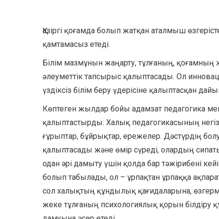
Қазіргі қоғамда болып жатқан аталмыш өзгері
қамтамасыз етеді.
Білім мазмұнын жаңарту, тұлғаның, қоғамның жә
әлеуметтік тапсырыс қалыптасады. Ол инноваци
үздіксіз білім беру үдерісіне қалыптасқан да
Көптеген жылдар бойы адамзат педагогика мен
қалыптастырды. Халық педагогикасының негізі – 
ғұрыптар, бұйрықтар, ережелер. Дәстүрдің бо
қалыптасады және өмір сүреді, олардың сипаты
одан әрі дамыту үшін қолда бар тәжірибені ке
болып табылады, ол – ұрпақтан ұрпаққа ақпарат
сол халықтың құндылық қағидаларына, өзгерм
жеке тұлғаның психологиялық қорын білдіру құ
дамуына әсер етеді.