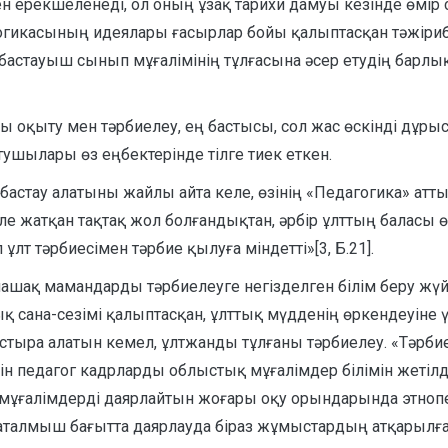
мен ерекшеленеді, ол оның ұзақ тарихи дамуы кезінде өмір
касының идеялары ғасырлар бойы қалыптасқан тәжірибеге
 бастауыш сынып мұғалімінің тұлғасына әсер етудің барл
 оқыту мен тәрбиелеу, ең бастысы, сол жас өскінді дұрыс
ушылары өз еңбектерінде тілге тиек еткен.
стау алатыны жайлы айта келе, өзінің «Педагогика» атты 
ле жатқан тақтақ жол болғандықтан, әрбір ұлттың баласы 
ұлт тәрбиесімен тәрбие қылуға міндетті»[3, Б.21].
лашақ мамандарды тәрбиелеуге негізделген білім беру жүйе
тық сана-сезімі қалыптасқан, ұлттық мүдденің өркендеуін
ра алатын кемел, ұлтжанды тұлғаны тәрбиелеу. «Тәрбие б
шін педагог кадрларды облыстық мұғалімдер білімін жетілд
қ мұғалімдерді даярлайтын жоғары оқу орындарында этноп
ы аталмыш бағытта даярлауда біраз жұмыстардың атқарылға