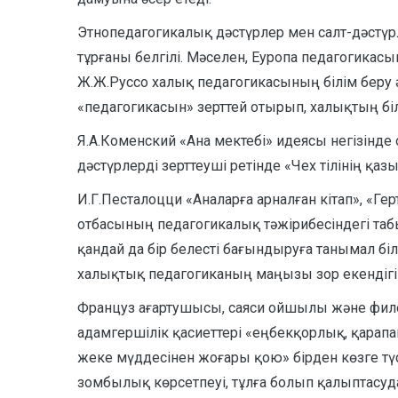
Этнопедагогикалық дәстүрлер мен салт-дәстүр
тұрғаны белгілі. Мәселен, Еуропа педагогикас
Ж.Ж.Руссо халық педагогикасының білім беру ә
«педагогикасын» зерттей отырып, халықтың бі
Я.А.Коменский «Ана мектебі» идеясы негізінде
дәстүрлерді зерттеуші ретінде «Чех тілінің қа
И.Г.Песталоцци «Аналарға арналған кітап», «Г
отбасының педагогикалық тәжірибесіндегі табы
қандай да бір белесті бағындыруға танымал б
халықтық педагогиканың маңызы зор екендігін
Француз ағартушысы, саяси ойшылы және фи
адамгершілік қасиеттері «еңбекқорлық, қарап
жеке мүддесінен жоғары қою» бірден көзге түс
зомбылық көрсетпеуі, тұлға болып қалыптасуда өз