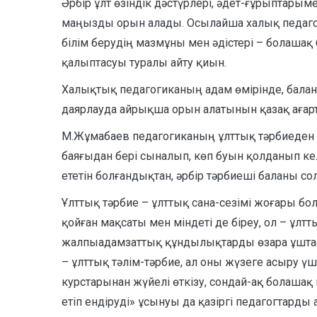
Әрбір ұлт өзіндік дәстүрлері, әдет-ғұрыптары
маңызды орын алады. Осылайша халық педагоги
білім берудің мазмұны мен әдістері – болашақ
қалыптасуы туралы айту қиын.
Халықтық педагогиканың адам өмірінде, баланы
даярлауда айрықша орын алатынын қазақ ағарт
М.Жұмабаев педагогиканың ұлттық тәрбиеден ба
баяғыдан бері сыналып, көп буын қолданып ке
ететін болғандықтан, әрбір тәрбиеші баланы сол 
Ұлттық тәрбие – ұлттық сана-сезімі жоғары бо
қойған мақсаты мен міндеті де біреу, ол – ұлт
жалпыадамзаттық құндылықтарды өзара ұштасты
– ұлттық тәлім-тәрбие, ал оны жүзеге асыру ү
курстарынан жүйелі өткізу, сондай-ақ болаша
етіп ендіруді» ұсынуы да қазіргі педагогтард