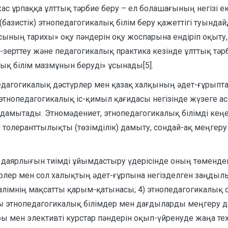
 жас ұрпаққа ұлттық тәрбие беру – ел болашағының негізі 
зистік) этнопедагогикалық білім беру қажеттігі туындай
сының тарихы» оқу пәндерін оқу жоспарына ендіріп оқыту
-зерттеу және педагогикалық практика кезінде ұлттық тә
ық білім мазмұнын беруді» ұсынады[5].
агогикалық дәстүрлер мен қазақ халқының әдет-ғұрыптары 
) этнопедагогикалық іс-қимыл қағидасы негізінде жүзеге а
дамытады. Этномәдениет, этнопедагогикалық білімді кеңе
 толеранттылықты (төзімділік) дамыту, сондай-ақ меңгеру 
 даярлығын тиімді ұйымдастыру үдерісінде оның төменде
үрлер мен сол халықтың әдет-ғұрпына негізделген заңдылы
алімнің мақсатты қарым-қатынасы; 4) этнопедагогикалық 
алпы этнопедагогикалық білімдер мен дағдыларды меңгеру 
ы мен элективті курстар пәндерін оқып-үйренуде жаңа тех