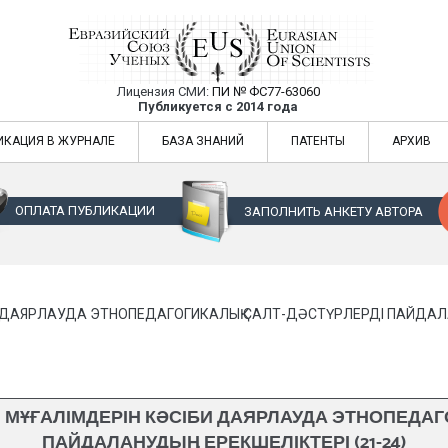
Лицензия СМИ:
ПИ № ФС77-63060
Евразийский Союз Ученых — публикация
Публикуется с 2014 года
жур
Евразийский Союз Ученых — публикация научных статей в ежемес
ИКАЦИЯ В ЖУРНАЛЕ
БАЗА ЗНАНИЙ
ПАТЕНТЫ
АРХИВ
ОПЛАТА ПУБЛИКАЦИИ
ЗАПОЛНИТЬ АНКЕТУ АВТОРА
 ДАЯРЛАУДА ЭТНОПЕДАГОГИКАЛЫҚ САЛТ-ДӘСТҮРЛЕРДІ ПАЙДАЛАН
ҰҒАЛІМДЕРІН КӘСІБИ ДАЯРЛАУДА ЭТНОПЕДАГ
ПАЙДАЛАНУДЫҢ ЕРЕКШЕЛІКТЕРІ (21-24)