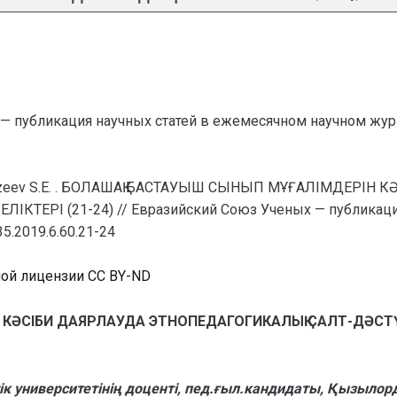
— публикация научных статей в ежемесячном научном жур
 Zhyzeev S.E. . БОЛАШАҚ БАСТАУЫШ СЫНЫП МҰҒАЛІМДЕРІ
ЕРІ (21-24) // Евразийский Союз Ученых — публикация
35.2019.6.60.21-24
ной лицензии CC BY-ND
 КӘСІБИ ДАЯРЛАУДА ЭТНОПЕДАГОГИКАЛЫҚ САЛТ-ДӘСТ
университетінің доценті, пед.ғыл.кандидаты, Қызылорд