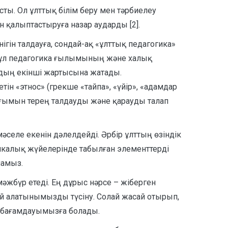
ты. Ол ұлттық білім беру мен тәрбиелеу
 қалыптастыруға назар аударды [2].
гін талдауға, сондай-ақ «ұлттық педагогика»
бұл педагогика ғылымының және халық
рдың екінші жартысына жатады.
ін «этнос» (грекше «тайпа», «үйір», «адамдар
 ұғымын терең талдауды және қарауды талап
әселе екенін дәлелдейді. Әрбір ұлттың өзіндік
икалық жүйелерінде табылған элементтерді
ламыз.
әжбүр етеді. Ең дұрыс нәрсе – жіберген
сай алатынымызды түсіну. Солай жасай отырып,
н бағамдауымызға болады.