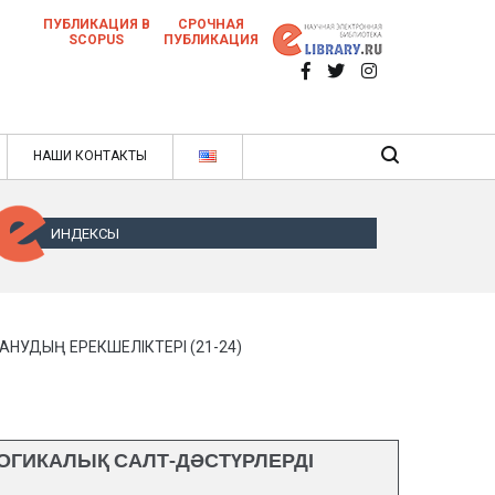
ПУБЛИКАЦИЯ В
СРОЧНАЯ
SCOPUS
ПУБЛИКАЦИЯ
 научных статей в ежемесячном научном
нале
ячном научном журнале
НАШИ КОНТАКТЫ
ИНДЕКСЫ
УДЫҢ ЕРЕКШЕЛІКТЕРІ (21-24)
ОГИКАЛЫҚ САЛТ-ДӘСТҮРЛЕРДІ