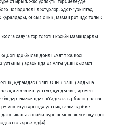
 сүре отырып, жас ұрпақты тәрбиелеуде
 негізделеді: дәстүрлер, әдет-ғұрыптар,
ық құралдары, онсыз оның маман ретінде толық
 жолға салуға тер төгетін кәсіби мамандарды
еңбегінде былай дейді: «Ұлт тәрбиесі
өз ұлтының арасында өз ұлты үшін қызмет
сінің құрамдас бөлігі. Оның өзінің алдына
е үлес қоса алатын ұлттық құндылықтар мен
ағдарламасында»: «Үздіксіз тәрбиенің негізі
іру институттарында ұлттық тәлім-тәрбие
едагогиканы арнайы курс немесе жеке оқу пәні
ндығын көрсетеді[4].