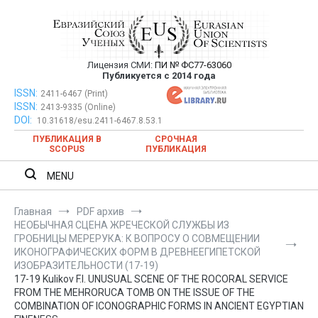
Перейти
к
содержимому
Лицензия СМИ:
ПИ № ФС77-63060
Евразийский Союз Ученых —
Публикуется с 2014 года
публикация научных статей в
ISSN:
Евразийский Союз Ученых — публикация научных статей в
2411-6467 (Print)
ISSN:
2413-9335 (Online)
ежемесячном научном журнале
ежемесячном научном журнале
DOI:
10.31618/esu.2411-6467.8.53.1
ПУБЛИКАЦИЯ В
СРОЧНАЯ
SCOPUS
ПУБЛИКАЦИЯ
MENU
Главная
PDF архив
НЕОБЫЧНАЯ СЦЕНА ЖРЕЧЕСКОЙ СЛУЖБЫ ИЗ
ГРОБНИЦЫ МЕРЕРУКА: К ВОПРОСУ О СОВМЕЩЕНИИ
ИКОНОГРАФИЧЕСКИХ ФОРМ В ДРЕВНЕЕГИПЕТСКОЙ
ИЗОБРАЗИТЕЛЬНОСТИ (17-19)
17-19 Kulikov F.I. UNUSUAL SCENE OF THE ROCORAL SERVICE
FROM THE MEHRORUCA TOMB ON THE ISSUE OF THE
COMBINATION OF ICONOGRAPHIC FORMS IN ANCIENT EGYPTIAN