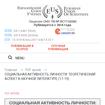
Перейти
к
содержимому
Лицензия СМИ:
ПИ № ФС77-63060
Евразийский Союз Ученых —
Публикуется с 2014 года
публикация научных статей в
ISSN:
Евразийский Союз Ученых — публикация научных статей в
2411-6467 (Print)
ISSN:
2413-9335 (Online)
ежемесячном научном журнале
ежемесячном научном журнале
DOI:
10.31618/esu.2411-6467.8.53.1
ПУБЛИКАЦИЯ В
СРОЧНАЯ
SCOPUS
ПУБЛИКАЦИЯ
MENU
Главная
PDF архив
СОЦИАЛЬНАЯ АКТИВНОСТЬ ЛИЧНОСТИ: ТЕОРЕТИЧЕСКИЙ
АСПЕКТ В НАУЧНОЙ ЛИТЕРАТУРЕ (17-19)
PDF АРХИВ
СОЦИАЛЬНАЯ АКТИВНОСТЬ ЛИЧНОСТИ: