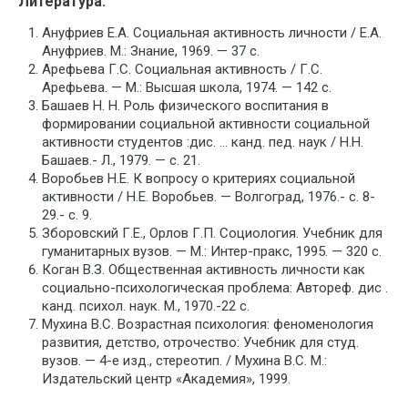
Литература:
Ануфриев Е.А. Социальная активность личности / Е.А.
Ануфриев. М.: Знание, 1969. — 37 с.
Арефьева Г.С. Социальная активность / Г.С.
Арефьева. — М.: Высшая школа, 1974. — 142 с.
Башаев Н. Н. Роль физического воспитания в
формировании социальной активности социальной
активности студентов :дис. … канд. пед. наук / Н.Н.
Башаев.- Л., 1979. — с. 21.
Воробьев Н.Е. К вопросу о критериях социальной
активности / Н.Е. Воробьев. — Волгоград, 1976.- с. 8-
29.- с. 9.
Зборовский Г.Е., Орлов Г.П. Социология. Учебник для
гуманитарных вузов. — М.: Интер-пракс, 1995. — 320 с.
Коган В.З. Общественная активность личности как
социально-психологическая проблема: Автореф. дис .
канд. психол. наук. М., 1970.-22 с.
Мухина В.С. Возрастная психология: феноменология
развития, детство, отрочество: Учебник для студ.
вузов. — 4-е изд., стереотип. / Мухина В.С. М.:
Издательский центр «Академия», 1999.