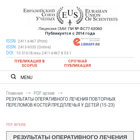
Перейти
к
содержимому
Лицензия СМИ:
ПИ № ФС77-63060
Евразийский Союз Ученых —
Публикуется с 2014 года
публикация научных статей в
ISSN:
Евразийский Союз Ученых — публикация научных статей в
2411-6467 (Print)
ISSN:
2413-9335 (Online)
ежемесячном научном журнале
ежемесячном научном журнале
DOI:
10.31618/esu.2411-6467.8.53.1
ПУБЛИКАЦИЯ В
СРОЧНАЯ
SCOPUS
ПУБЛИКАЦИЯ
MENU
Главная
PDF архив
РЕЗУЛЬТАТЫ ОПЕРАТИВНОГО ЛЕЧЕНИЯ ПОВТОРНЫХ
ПЕРЕЛОМОВ КОСТЕЙ ПРЕДПЛЕЧЬЯ У ДЕТЕЙ (15-23)
PDF АРХИВ
РЕЗУЛЬТАТЫ ОПЕРАТИВНОГО ЛЕЧЕНИЯ