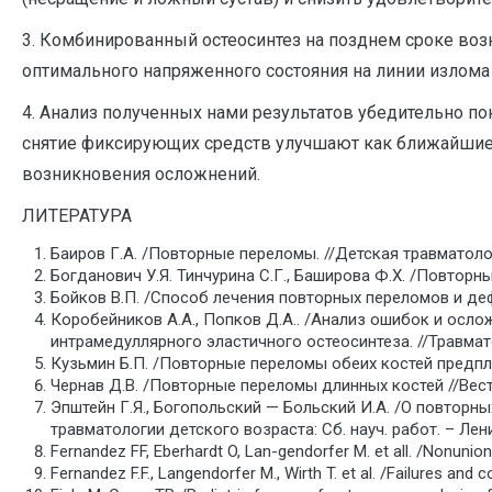
3. Комбинированный остеосинтез на позднем сроке воз
оптимального напряженного состояния на линии излом
4. Анализ полученных нами результатов убедительно п
снятие фиксирующих средств улучшают как ближайшие, т
возникновения осложнений.
ЛИТЕРАТУРА
Баиров Г.А. /Повторные переломы. //Детская травматолог
Богданович У.Я. Тинчурина С.Г., Баширова Ф.Х. /Повторны
Бойков В.П. /Способ лечения повторных переломов и деф
Коробейников А.А., Попков Д.А.. /Анализ ошибок и осл
интрамедуллярного эластичного остеосинтеза. //Травмато
Кузьмин Б.П. /Повторные переломы обеих костей предплеч
Чернав Д.В. /Повторные переломы длинных костей //Вестн
Эпштейн Г.Я., Богопольский — Больский И.А. /О повторн
травматологии детского возраста: Сб. науч. работ. – Лени
Fernandez FF, Eberhardt O, Lan-gendorfer M. et all. /Nonunion o
Fernandez F.F., Langendorfer M., Wirth T. et al. /Failures and c