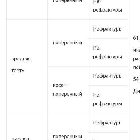
поперечный
Ре-
рефрактуры
Рефрактуры
61
поперечный
Ре-
ин
рефрактуры
средняя
ра
по
треть
Рефрактуры
54
косо —
Дн
поперечный
Ре-
рефрактуры
Рефрактуры
поперечный
нижняя