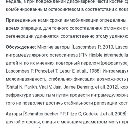
недель, а при повреждении диафизарной части костей с
комбинированным остеосинтезом в соответствии с лока
Приведенные нами сроки иммобилизации определены ис
время операции, для точного сопоставления, отломки о
регенерации удлиняется, соответственно этому удлиняю
Обсуждение:
Многие авторы [Lascombes P., 2010; Lascombe
интрамедуллярного остеосинтеза (FIN-flixible intramedu
детей и, по их мнению, повторный перелом (рефрактур
Lascombes P, PonceLet T, Lesur E. et all., 1988]. Интр
малоинвазивность, стабильная фиксация, возможность
[Shital N. Parikh, Viral V. Jain, Jaime Denning. et all. 
рефрактуре закрытым путем провести интрамедуллярный
того не позволяет достичь стабильности репозиции кос
Авторы [Schmittenbecher PP, Fitze G, Godeke J.et all, 2
другой стороны, спицы с меньшим диаметром могут при