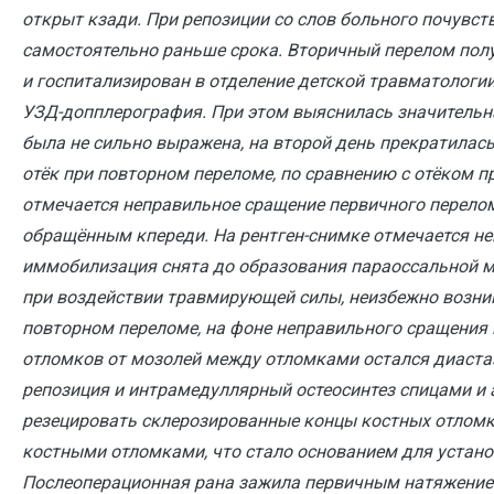
открыт кзади. При репозиции со слов больного почувст
самостоятельно раньше срока. Вторичный перелом получи
и госпитализирован в отделение детской травматологии
УЗД-допплерография. При этом выяснилась значительна
была не сильно выражена, на второй день прекратилась.
отёк при повторном переломе, по сравнению с отёком п
отмечается неправильное сращение первичного перелом
обращённым кпереди. На рентген-снимке отмечается не
иммобилизация снята до образования параоссальной мо
при воздействии травмирующей силы, неизбежно возник
повторном переломе, на фоне неправильного сращения 
отломков от мозолей между отломками остался диастаз
репозиция и интрамедуллярный остеосинтез спицами и
резецировать склерозированные концы костных отломк
костными отломками, что стало основанием для устано
Послеоперационная рана зажила первичным натяжением