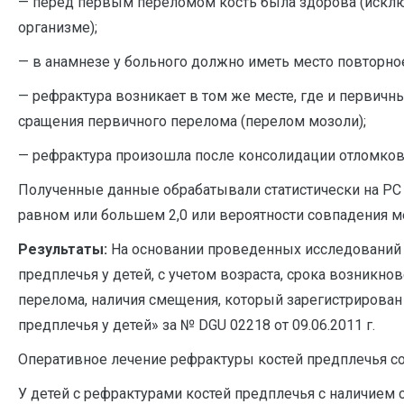
— перед первым переломом кость была здорова (исклю
организме);
— в анамнезе у больного должно иметь место повторн
— рефрактура возникает в том же месте, где и первич
сращения первичного перелома (перелом мозоли);
— рефрактура произошла после консолидации отломков
Полученные данные обрабатывали статистически на РС 
равном или большем 2,0 или вероятности совпадения ме
Результаты:
На основании проведенных исследований 
предплечья у детей, с учетом возраста, срока возникн
перелома, наличия смещения, который зарегистрирован
предплечья у детей» за № DGU 02218 от 09.06.2011 г.
Оперативное лечение рефрактуры костей предплечья сос
У детей с рефрактурами костей предплечья с наличием 