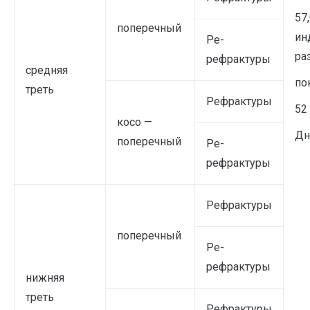
57
поперечный
ин
Ре-
ра
рефрактуры
средняя
по
треть
Рефрактуры
52
косо —
Дн
поперечный
Ре-
рефрактуры
Рефрактуры
поперечный
Ре-
рефрактуры
нижняя
треть
Рефрактуры