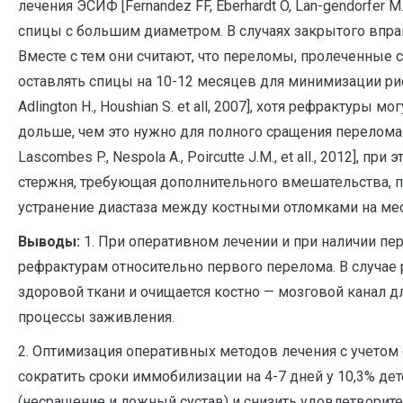
лечения ЭСИФ [Fernandez FF, Eberhardt O, Lan-gendorfer M. e
спицы с большим диаметром. В случаях закрытого впра
Вместе с тем они считают, что переломы, пролеченны
оставлять спицы на 10-12 месяцев для минимизации риска 
Adlington H., Houshian S. et all, 2007], хотя рефрактур
дольше, чем это нужно для полного сращения перелома. По
Lascombes P., Nespola A., Poircutte J.M., et all., 201
стержня, требующая дополнительного вмешательства, п
устранение диастаза между костными отломками на месте
Выводы:
1. При оперативном лечении и при наличии пер
рефрактурам относительно первого перелома. В случае 
здоровой ткани и очищается костно — мозговой канал 
процессы заживления.
2. Оптимизация оперативных методов лечения с учето
сократить сроки иммобилизации на 4-7 дней у 10,3% д
(несращение и ложный сустав) и снизить удовлетворител