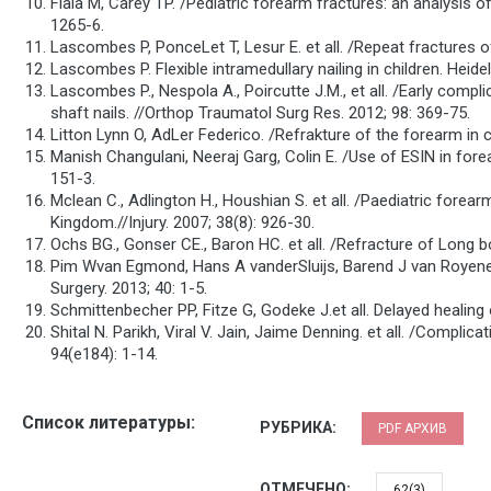
Fiala M, Carey TP. /Pediatric forearm fractures: an analysis of
1265-6.
Lascombes P, PonceLet T, Lesur E. et all. /Repeat fractures o
Lascombes P. Flexible intramedullary nailing in children. Heidel
Lascombes P., Nespola A., Poircutte J.M., et all. /Early compl
shaft nails. //Orthop Traumatol Surg Res. 2012; 98: 369-75.
Litton Lynn O, AdLer Federico. /Refrakture of the forearm in ch
Manish Changulani, Neeraj Garg, Colin E. /Use of ESIN in forear
151-3.
Mclean C., Adlington H., Houshian S. et all. /Paediatric forea
Kingdom.//Injury. 2007; 38(8): 926-30.
Ochs BG., Gonser CE., Baron HC. et all. /Refracture of Long b
Pim Wvan Egmond, Hans A vanderSluijs, Barend J van Royenet al
Surgery. 2013; 40: 1-5.
Schmittenbecher PP, Fitze G, Godeke J.et all. Delayed healing o
Shital N. Parikh, Viral V. Jain, Jaime Denning. et all. /Compli
94(e184): 1-14.
Список литературы:
РУБРИКА:
PDF АРХИВ
ОТМЕЧЕНО:
62(3)