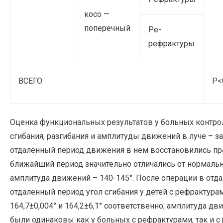
косо —
поперечный
Ре-
рефрактуры
ВСЕГО
P<
Оценка функциональных результатов у больных контро
сгибания, разгибания и амплитуды движений в луче – за
отдаленный период движения в нем восстановились пра
ближайший период значительно отличались от нормальных
амплитуда движений – 140-145°. После операции в отда
отдаленный период угол сгибания у детей с рефрактурами
164,7±0,004° и 164,2±6,1° соответственно; амплитуда дв
были одинаковы как у больных с рефрактурами, так и с