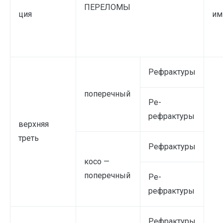
ПЕРЕЛОМЫ
ция
им
Рефрактуры
поперечный
Ре-
рефрактуры
верхняя
треть
Рефрактуры
косо —
поперечный
Ре-
рефрактуры
Рефрактуры