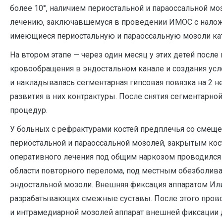
более 10°, наличием периостальной и параоссальной м
лечению, заключавшемуся в проведении ИМОС с налож
имеющиеся периостальную и параоссальную мозоли кат
На втором этапе — через один месяц у этих детей посл
кровообращения в эндостальном канале и создания усл
и накладывалась сегментарная гипсовая повязка на 2 
развития в них контрактуры. После снятия сегментарн
процедур.
У больных с рефрактурами костей предплечья со смеще
периостальной и параоссальной мозолей, закрытым ко
оперативного лечения под общим наркозом проводился 
области повторного перелома, под местным обезболив
эндостальной мозоли. Внешняя фиксация аппаратом Или
разрабатывающих смежные суставы. После этого прово
и интрамедиарной мозолей аппарат внешней фиксации д