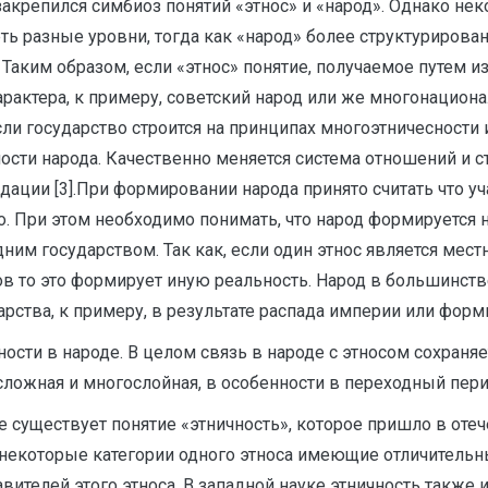
закрепился симбиоз понятий «этнос» и «народ». Однако н
еть разные уровни, тогда как «народ» более структурирова
 Таким образом, если «этнос» понятие, получаемое путем 
арактера, к примеру, советский народ или же многонациона
и государство строится на принципах многоэтничесности и
ности народа. Качественно меняется система отношений и 
ации [3].При формировании народа принято считать что уч
. При этом необходимо понимать, что народ формируется 
ним государством. Так как, если один этнос является мес
в то это формирует иную реальность. Народ в большинств
рства, к примеру, в результате распада империи или форм
ности в народе. В целом связь в народе с этносом сохран
сложная и многослойная, в особенности в переходный пери
е существует понятие «этничность», которое пришло в оте
ь некоторые категории одного этноса имеющие отличитель
вителей этого этноса. В западной науке этничность также