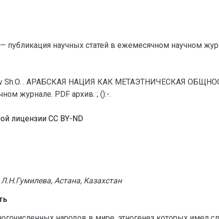
— публикация научных статей в ежемесячном научном жур
baev Sh.O. . АРАБСКАЯ НАЦИЯ КАК МЕТАЭТНИЧЕСКАЯ ОБЩНОС
м журнале. PDF архив. ; ():-.
ной лицензии CC BY-ND
Л.Н.Гумилева, Астана, Казахстан
ть
огочисленных народов в мире, этногенез которых имел с