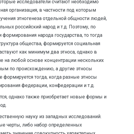
екоторые исследователи считают необходимо
нная организация, в частности под которым
изучения этногенеза отдельной общности людей,
льных российский народ и т.д. Поэтому, по
 формирования народа государства, то тогда
структура общества, формируется социальная
аствуют как минимум два этноса, однако в
не на любой основе концентрации нескольких
тным по происхождению, а другие этносы
е формируется тогда, когда разные этносы
ирования федерации, конфедерации и т.д.
яется, однако также приобретает новые формы и
од.
чественную науку из западных исследований.
ные черты, либо набор определенных
 иметь значение совокупность характерных