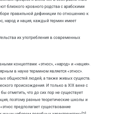
ют близкого кровного родства с арабскими
ыборе правильной дефиниции по отношению к
ос, народ и нация, каждый термин имеет
ятельства их употребления в современных
ыми концептами: «этнос», «народ» и «нация».
рным в науке термином является «этнос».
ных общностей людей, а также живых существ.
еского происхождения. И только в XIX веке с
 бы отметить, что до сих пор не существует
ация, поэтому разные теоретические школы и
 «этнос предполагает существование
х иным набором подобных характеристик»[2].