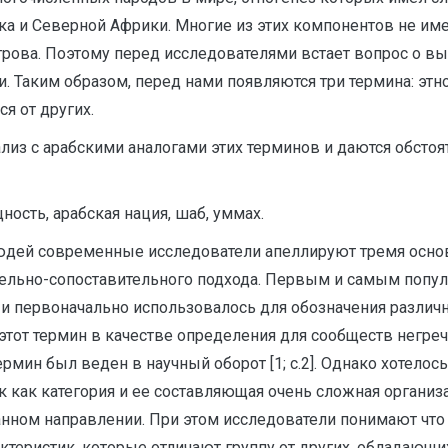
 и Северной Африки. Многие из этих компонентов не име
рова. Поэтому перед исследователями встает вопрос о в
и. Таким образом, перед нами появляются три термина: этн
я от других.
лиз с арабскими аналогами этих терминов и даются обсто
ность, арабская нация, шаб, уммах.
дей современные исследователи апеллируют тремя основн
ельно-сопоставительного подхода. Первым и самым популя
и первоначально использовалось для обозначения различ
этот термин в качестве определения для сообществ негреч
мин был веден в научный оборот [1; с.2]. Однако хотелось
к как категория и ее составляющая очень сложная организ
нном направлении. При этом исследователи понимают что
ктеристик, которые отличают группу от других, обладающи