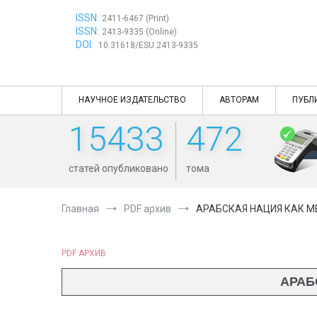
Перейти
ISSN:
к
2411-6467 (Print)
ISSN:
содержимому
2413-9335 (Online)
DOI:
10.31618/ESU.2413-9335
НАУЧНОЕ ИЗДАТЕЛЬСТВО
АВТОРАМ
ПУБЛ
15433
472
статей опубликовано
тома
Главная
PDF архив
АРАБСКАЯ НАЦИЯ КАК М
PDF АРХИВ
АРАБ