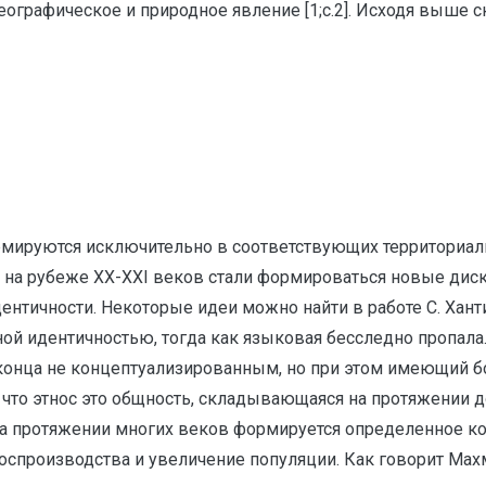
географическое и природное явление [1;с.2]. Исходя выше
ормируются исключительно в соответствующих территориал
 на рубеже XX-XXI веков стали формироваться новые диску
ентичности. Некоторые идеи можно найти в работе С. Хан
ой идентичностью, тогда как языковая бесследно пропала.
 конца не концептуализированным, но при этом имеющий 
 что этнос это общность, складывающаяся на протяжении д
. На протяжении многих веков формируется определенное
спроизводства и увеличение популяции. Как говорит Махму