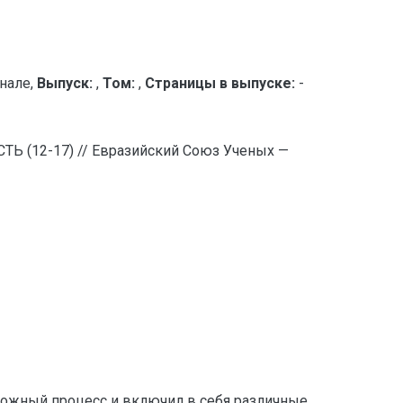
нале,
Выпуск:
,
Том:
,
Страницы в выпуске:
-
ТЬ (12-17) // Евразийский Союз Ученых —
ложный процесс и включил в себя различные