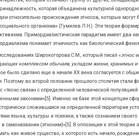
принадлежность, которая объединена культурной однородно
деи относительно происхождения этносов, которые могут 
осоциального организма» (Гумилев Л.Н.). Эти теории форм
ктивизма. Примордиалистическая парадигма имеет два на
диализма понимает этничность как биологический феномен,
исследованиях Широкогорова С.М., который писал «
этнос е
дающих комплексом обычаев, укладом жизни, хранимых и
орое было сделано еще в начале XX века согласуется с об
. Поэтому во второй половине прошлого столетия стали 
ос «тесно связан с определенной человеческой популяцией
твенными законами»[5]. Именно на базе этой концепции сф
 исторически сложившаяся на определенной территории ус
и языка, культуры и психики, а также сознанием своего 
 самоназвании (этноним)»[5]. В оппозиции к этой теории э
ть как живое существо, к которого есть начало, рождение,