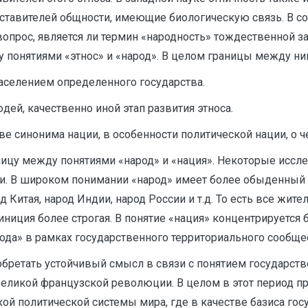
ставителей общности, имеющие биологическую связь. В сов
вопрос, является ли термин «народность» тождественной з
понятиями «этнос» и «народ». В целом границы между ни
населением определенного государства.
юдей, качественно иной этап развития этноса.
ве синонима нации, в особенности политической нации, о ч
цу между понятиями «народ» и «нация». Некоторые исслед
. В широком понимании «народ» имеет более обыденный и
 Китая, народ Индии, народ России и т.д. То есть все жите
финиция более строгая. В понятие «нация» концентрирует
ода» в рамках государственного территориального сообще
иобретать устойчивый смысл в связи с понятием государст
еликой французской революции. В целом в этот период пр
ой политической системы мира, где в качестве базиса гос