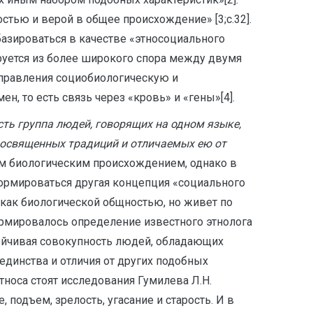
стью и верой в общее происхождение» [3;с.32].
базироваться в качестве «этносоциального
ируется из более широкого спора между двумя
правления социобиологическую и
 то есть связь через «кровь» и «гены»[4].
сть группа людей, говорящих на одном языке,
 освященных традиций и отличаемых ею от
щим биологическим происхождением, однако в
формироваться другая концепция «социального
 как биологической общностью, но живет по
ормировалось определение известного этнолога
тойчивая совокупность людей, обладающих
единства и отличия от других подобных
тноса стоят исследования Гумилева Л.Н.
 подъем, зрелость, угасание и старость. И в