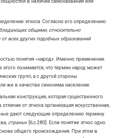
х общностей в наличии самоназвания или
пределение этноса. Согласно его определению
обладающих общими, относительно
 от всех других подобных образований
ностью понятия «народ». Именно применение
 этого понимается, что термин народ может
ческих групп, а с другой стороны
ли же в качестве синонима население.
альная конструкция, которая существенного
 отличие от этноса организация искусственная,
ученые дают следующие определению термину
тва, страны
» [6;с.280]. Если понятие этнос одно
снове общего происхождения. При этом в