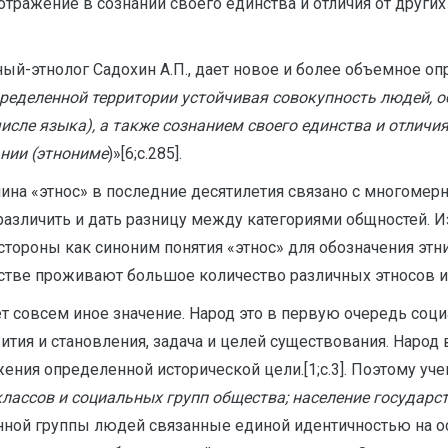
тражение в сознании своего единства и отличия от други
ный-этнолог Садохин А.П., дает новое и более объемное о
ределенной территории устойчивая совокупность людей, 
сле языка), а также сознанием своего единства и отличия
нии (этнониме
)»[6;с.285].
ина «этнос» в последние десятилетия связано с многомер
азличить и дать разницу между категориями общностей. Из
стороны как синоним понятия «этнос» для обозначения этни
рстве проживают большое количество различных этносов и
т совсем иное значение. Народ это в первую очередь соци
ития и становления, задача и целей существования. Народ в
ения определенной исторической цели.[1;с.3]. Поэтому 
классов и социальных групп общества; население государс
енной группы людей связанные единой идентичностью на о