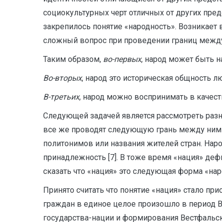
социокультурных черт отличных от других пред
закрепилось понятие «народность». Возникает 
сложный вопрос при проведении границ между 
Таким образом,
во-первых
, народ может быть 
Во-вторых
, народ это историческая общность л
В-третьих
, народ можно воспринимать в качест
Следующей задачей является рассмотреть разни
все же проводят следующую грань между ними
политонимов или названия жителей стран. Народ
принадлежность [7]. В тоже время «нация» де
сказать что «нация» это следующая форма «нар
Принято считать что понятие «нация» стало пр
граждан в единое целое произошло в период В
государства-нации и формирования Вестфальск