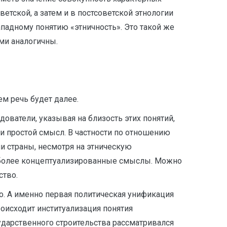
етской, а затем и в постсоветской этнологии
ападному понятию «этничность». Это такой же
ми аналогичны.
ем речь будет далее.
ователи, указывая на близость этих понятий,
 простой смысл. В частности по отношению
ли страны, несмотря на этническую
ся более концептуализированные смыслы. Можно
ство.
во. А именно первая политическая унификация
оисходит институализация понятия
ударственного строительства рассматривался