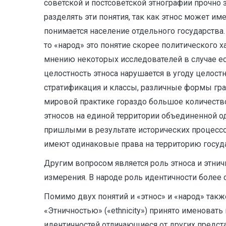
советской и постсоветской этнографии прочно 
разделять эти понятия, так как этнос может им
понимается население отдельного государства.
то «народ» это понятие скорее политического х
мнению некоторых исследователей в случае есл
целостность этноса нарушается в угоду целост
стратификация и классы, различные формы град
мировой практике гораздо большое количество
этносов на единой территории объединенной од
пришлыми в результате исторических процессо
имеют одинаковые права на территорию госуда
Другим вопросом является роль этноса и этнич
измерения. В народе роль идентичности более 
Помимо двух понятий и «этнос» и «народ» такж
«Этничностью» («ethnicity») принято именоват
идентичностей отличающиеся от других предста