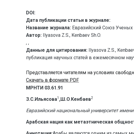
DOI:
Дата публикации статьи в журнале:
Название журнала:
Евразийский Союз Ученых 
Автор:
Ilyasova Z.S., Kenbaev Sh.O.
, ,
Данные для цитирования:
Ilyasova Z.S., Ken
публикация научных статей в ежемесячном научно
Представляется читателям на условиях свобод
Скачать в формате PDF
МРНТИ 03.61.91
1
2
З.С.Ильясова
,Ш.О
.
Кенбаев
Евразийский национальный университет имени 
Арабская нация как метаэтническая общнос
Аннотация:
Арабы являются одним из самых мн