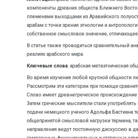
компоненты древних обществ Ближнего Востока
племенами выходцами из Аравийского полуост
арабам с точки зрения этнологии и антропологи
собственное смысловое значение, отличающеес
В статье также проводиться сравнительный ана
реалиях арабского мира.
Ключевые слова
: арабская метаэтническая общ
Во время изучения любой крупной общности лю
Рассмотрим эти категории при помощи сравнит
Слово имеет древнегреческое происхождение 
Затем греческие мыслители стали употреблять 
подачи немецкого ученого Адольфа Бастиана тер
общепринятой смысловой нагрузки термина, та
направления ведут постоянную дискуссию в да
гомогенных, функциональных и статичных хара