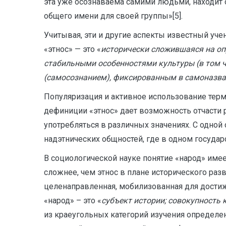
эта уже осознаваема самими людьми, находит о
общего имени для своей группы»[5].
Учитывая, эти и другие аспекты известный уче
«этнос» — это «
исторически сложившаяся на оп
стабильными особенностями культуры (в том чи
(самосознанием), фиксированным в самоназва
Популяризация и активное использование терм
дефиниции «этнос» дает возможность отчасти р
употребляться в различных значениях. С одной 
надэтнических общностей, где в одном госуда
В социологической науке понятие «народ» имее
сложнее, чем этнос в плане исторического разв
целенаправленная, мобилизованная для достиж
«народ» – это «
субъект истории; совокупность 
из краеугольных категорий изучения определ