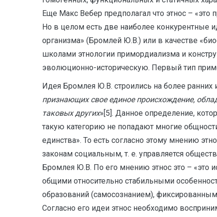
Еще Макс Вебер предполагал что этнос – «это 
Но в целом есть две наиболее конкурентные и
организма» (Бромлей Ю.В.) или в качестве «би
школами этнологии примордиализма и констру
эволюционно-историческую. Первый тип примор
Идея Бромлея Ю.В. строились на более ранних 
признающих свое единое происхождение, обла
таковых других
»[5]. Данное определение, кот
такую категорию не попадают многие общности
единства». То есть согласно этому мнению этн
законам социальным, т. е. управляется общес
Бромлея Ю.В. По его мнению этнос это – «это
общими относительно стабильными особенностям
образований (самосознанием), фиксированным в
Согласно его идеи этнос необходимо воспринима