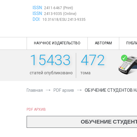
Перейти
ISSN:
к
2411-6467 (Print)
ISSN:
содержимому
2413-9335 (Online)
DOI:
10.31618/ESU.2413-9335
НАУЧНОЕ ИЗДАТЕЛЬСТВО
АВТОРАМ
ПУБЛ
15433
472
статей опубликовано
тома
Главная
PDF архив
ОБУЧЕНИЕ СТУДЕНТОВ Н
PDF АРХИВ
ОБУЧЕНИЕ СТУДЕНТ