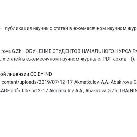
— публикация научных статей в ежемесячном научном жур
Abakirova G.Zh. . ОБУЧЕНИЕ СТУДЕНТОВ НАЧАЛЬНОГО КУРСА
статей в ежемесячном научном журнале. PDF архив. ; ():-.
ной лицензии CC BY-ND
/wp-content/uploads/2019/07/12-17-Akmatkulov-A.A.-Abakirov
df» title=»12-17 Akmatkulov A.A., Abakirova G.Zh. TRAIN