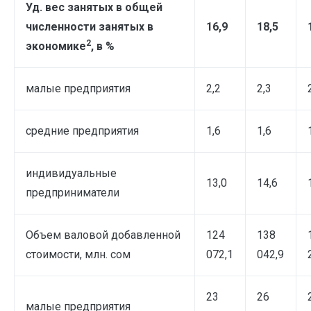
Уд. вес занятых в общей
численности занятых в
16,9
18,5
2
экономике
, в %
малые предприятия
2,2
2,3
средние предприятия
1,6
1,6
индивидуальные
13,0
14,6
предприниматели
Объем валовой добавленной
124
138
стоимости, млн. сом
072,1
042,9
23
26
малые предприятия