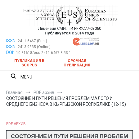
Перейти
к
содержимому
Лицензия СМИ:
ПИ № ФС77-63060
Евразийский Союз Ученых —
Публикуется с 2014 года
публикация научных статей в
ISSN:
Евразийский Союз Ученых — публикация научных статей в
2411-6467 (Print)
ISSN:
2413-9335 (Online)
ежемесячном научном журнале
ежемесячном научном журнале
DOI:
10.31618/esu.2411-6467.8.53.1
ПУБЛИКАЦИЯ В
СРОЧНАЯ
SCOPUS
ПУБЛИКАЦИЯ
MENU
Главная
PDF архив
СОСТОЯНИЕ И ПУТИ РЕШЕНИЯ ПРОБЛЕМ МАЛОГО И
СРЕДНЕГО БИЗНЕСА В КЫРГЫЗСКОЙ РЕСПУБЛИКЕ (12-15)
PDF АРХИВ
СОСТОЯНИЕ И ПУТИ РЕШЕНИЯ ПРОБЛЕМ