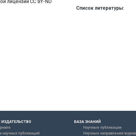
ной лицензии CC BY-ND
Список литературы:
 ИЗДАТЕЛЬСТВО
БАЗА ЗНАНИЙ
рнале
Научные публикации
а научных публикаций
Научные направления журна