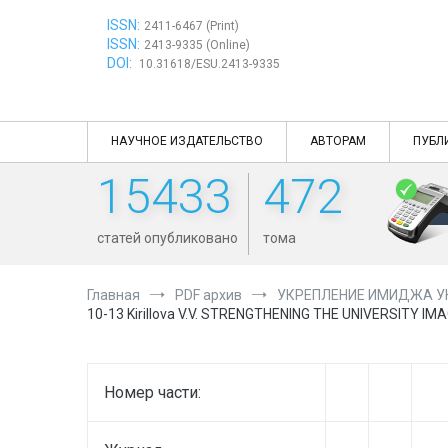
Перейти
ISSN:
к
2411-6467 (Print)
ISSN:
содержимому
2413-9335 (Online)
DOI:
10.31618/ESU.2413-9335
НАУЧНОЕ ИЗДАТЕЛЬСТВО
АВТОРАМ
ПУБЛ
15433
472
статей опубликовано
тома
Главная
PDF архив
УКРЕПЛЕНИЕ ИМИДЖА УН
10-13 Kirillova V.V. STRENGTHENING THE UNIVERSITY 
Номер части: