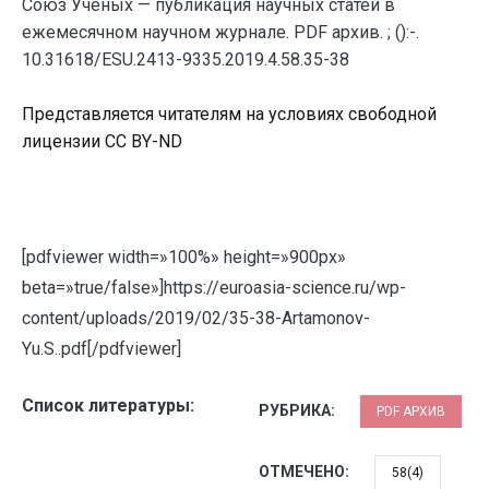
Союз Ученых — публикация научных статей в
ежемесячном научном журнале. PDF архив. ; ():-.
10.31618/ESU.2413-9335.2019.4.58.35-38
Представляется читателям на условиях свободной
лицензии CC BY-ND
[pdfviewer width=»100%» height=»900px»
beta=»true/false»]https://euroasia-science.ru/wp-
content/uploads/2019/02/35-38-Artamonov-
Yu.S..pdf[/pdfviewer]
Список литературы:
РУБРИКА:
PDF АРХИВ
ОТМЕЧЕНО:
58(4)