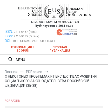
Перейти
к
содержимому
Лицензия СМИ:
ПИ № ФС77-63060
Евразийский Союз Ученых —
Публикуется с 2014 года
публикация научных статей в
ISSN:
Евразийский Союз Ученых — публикация научных статей в
2411-6467 (Print)
ISSN:
2413-9335 (Online)
ежемесячном научном журнале
ежемесячном научном журнале
DOI:
10.31618/esu.2411-6467.8.53.1
ПУБЛИКАЦИЯ В
СРОЧНАЯ
SCOPUS
ПУБЛИКАЦИЯ
MENU
Главная
PDF архив
О НЕКОТОРЫХ ПРОБЛЕМАХ И ПЕРСПЕКТИВАХ РАЗВИТИЯ
СОЦИАЛЬНОГО ЗАКОНОДАТЕЛЬСТВА РОССИЙСКОЙ
ФЕДЕРАЦИИ (35-38)
PDF АРХИВ