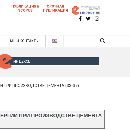
ПУБЛИКАЦИЯ В
СРОЧНАЯ
SCOPUS
ПУБЛИКАЦИЯ
 научных статей в ежемесячном научном
нале
ячном научном журнале
НАШИ КОНТАКТЫ
ИНДЕКСЫ
 ПРИ ПРОИЗВОДСТВЕ ЦЕМЕНТА (33-37)
ЕРГИИ ПРИ ПРОИЗВОДСТВЕ ЦЕМЕНТА