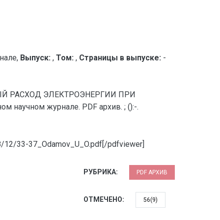
нале,
Выпуск:
,
Том:
,
Страницы в выпуске:
-
НЫЙ РАСХОД ЭЛЕКТРОЭНЕРГИИ ПРИ
научном журнале. PDF архив. ; ():-.
018/12/33-37_Odamov_U_O.pdf[/pdfviewer]
РУБРИКА:
PDF АРХИВ
ОТМЕЧЕНО:
56(9)