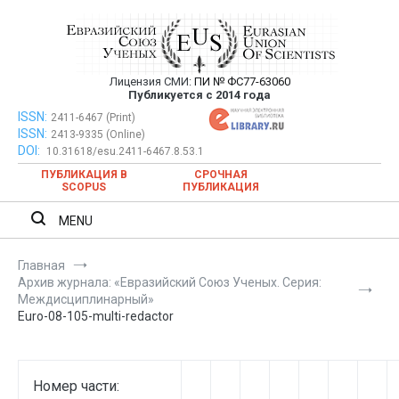
Перейти
к
содержимому
Лицензия СМИ:
ПИ № ФС77-63060
Евразийский Союз Ученых —
Публикуется с 2014 года
публикация научных статей в
ISSN:
Евразийский Союз Ученых — публикация научных статей в
2411-6467 (Print)
ISSN:
2413-9335 (Online)
ежемесячном научном журнале
ежемесячном научном журнале
DOI:
10.31618/esu.2411-6467.8.53.1
ПУБЛИКАЦИЯ В
СРОЧНАЯ
SCOPUS
ПУБЛИКАЦИЯ
MENU
Главная
Архив журнала: «Евразийский Союз Ученых. Серия:
Междисциплинарный»
Euro-08-105-multi-redactor
Номер части: