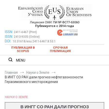
Перейти
к
содержимому
Лицензия СМИ:
ПИ № ФС77-63060
Евразийский Союз Ученых —
Публикуется с 2014 года
публикация научных статей в
ISSN:
Евразийский Союз Ученых — публикация научных статей в
2411-6467 (Print)
ISSN:
2413-9335 (Online)
ежемесячном научном журнале
ежемесячном научном журнале
DOI:
10.31618/esu.2411-6467.8.53.1
ПУБЛИКАЦИЯ В
СРОЧНАЯ
SCOPUS
ПУБЛИКАЦИЯ
MENU
Главная
Науки о Земле
В ИНГГ СО РАН дали прогноз нефтегазоносности
Герасимовского месторождения
НАУКИ О ЗЕМЛЕ
В ИНГГ СО РАН ДАЛИ ПРОГНОЗ