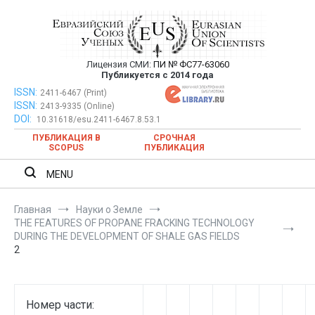
Перейти
к
содержимому
Лицензия СМИ:
ПИ № ФС77-63060
Евразийский Союз Ученых —
Публикуется с 2014 года
публикация научных статей в
ISSN:
Евразийский Союз Ученых — публикация научных статей в
2411-6467 (Print)
ISSN:
2413-9335 (Online)
ежемесячном научном журнале
ежемесячном научном журнале
DOI:
10.31618/esu.2411-6467.8.53.1
ПУБЛИКАЦИЯ В
СРОЧНАЯ
SCOPUS
ПУБЛИКАЦИЯ
MENU
Главная
Науки о Земле
THE FEATURES OF PROPANE FRACKING TECHNOLOGY
DURING THE DEVELOPMENT OF SHALE GAS FIELDS
2
Номер части: