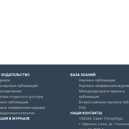
 ИЗДАТЕЛЬСТВО
БАЗА ЗНАНИЙ
рнале
Научные публикации
а научных публикаций
Научные направления журна
ексирование
Международные научные
тика открытого доступа
публикации
ные публикации
Всероссийские научные пуб
ные направления журнала
FAQ
кционная коллегия
НАШИ КОНТАКТЫ
ЦИЯ В ЖУРНАЛЕ
198320, Санкт-Петербург,
г. Красное Село, ул. Геолог