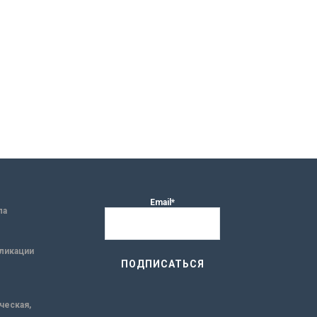
Email*
ла
ликации
ическая,