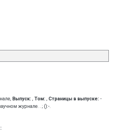
нале,
Выпуск:
,
Том:
,
Страницы в выпуске:
-
ном журнале. . ; ():-.
: