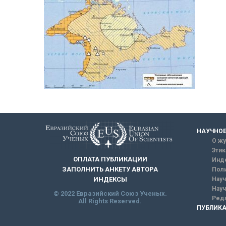
НАУЧНОЕ
О жу
Этик
ОПЛАТА ПУБЛИКАЦИИ
Инд
ЗАПОЛНИТЬ АНКЕТУ АВТОРА
Поли
Науч
ИНДЕКСЫ
Науч
© 2022 Евразийский Союз Ученых.
Реда
All Rights Reserved.
ПУБЛИКА