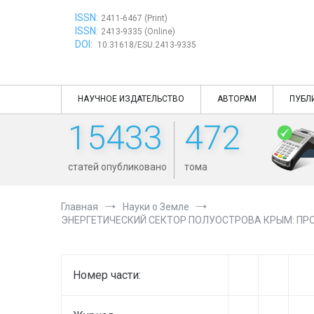
Перейти
ISSN:
к
2411-6467 (Print)
ISSN:
содержимому
2413-9335 (Online)
DOI:
10.31618/ESU.2413-9335
НАУЧНОЕ ИЗДАТЕЛЬСТВО
АВТОРАМ
ПУБЛ
15433
472
статей опубликовано
тома
Главная
Науки о Земле
ЭНЕРГЕТИЧЕСКИЙ СЕКТОР ПОЛУОСТРОВА КРЫМ: ПР
Номер части: