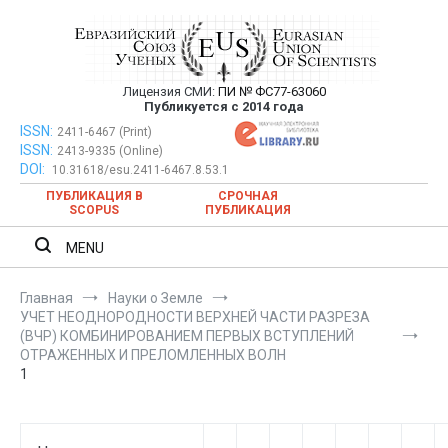
Перейти
к
содержимому
Лицензия СМИ:
ПИ № ФС77-63060
Евразийский Союз Ученых —
Публикуется с 2014 года
публикация научных статей в
ISSN:
Евразийский Союз Ученых — публикация научных статей в
2411-6467 (Print)
ISSN:
2413-9335 (Online)
ежемесячном научном журнале
ежемесячном научном журнале
DOI:
10.31618/esu.2411-6467.8.53.1
ПУБЛИКАЦИЯ В
СРОЧНАЯ
SCOPUS
ПУБЛИКАЦИЯ
MENU
Главная
Науки о Земле
УЧЕТ НЕОДНОРОДНОСТИ ВЕРХНЕЙ ЧАСТИ РАЗРЕЗА
(ВЧР) КОМБИНИРОВАНИЕМ ПЕРВЫХ ВСТУПЛЕНИЙ
ОТРАЖЕННЫХ И ПРЕЛОМЛЕННЫХ ВОЛН
1