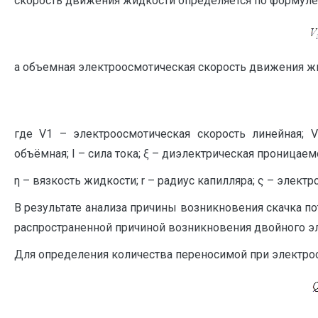
скорость движения жидкости определяется по формуле
а объемная электроосмотическая скорость движения жи
где V1 – электроосмотическая скорость линейная; V
объёмная; I – сила тока; ξ – диэлектрическая проницае
η – вязкость жидкости; r – радиус капилляра; ς – элект
В результате анализа причины возникновения скачка по
распространенной причиной возникновения двойного э
Для определения количества переносимой при электро