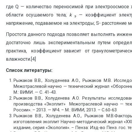
где Q — количество переносимой при электроосмосе
области осушаемого тела;
k
— коэффициент электр
э
напряжение, подаваемое на электроды; S- расстояние м
Простота данного подхода позволяет выполнять инжен
достаточно лишь экспериментальным путем определ
практика, коэффициент зависит от гранулометрическо
влажности.[4]
Список литературы:
Рыжаков В.В., Холуденева А.О., Рыжаков М.В. Иссле
Межотраслевой научно — технический журнал «Оборонный 
М.: ВИМИ. — С. 41-43.
Рыжаков В.В., Холуденева А.О. Результаты исследова
производства «Экоплит» Межотраслевой научно — тех
России». – 2013. — №4. – М.: ВИМИ, 2013. – С.60-63
Рыжаков В.В., Холуденева А.О., Рыжаков М.В.Факто
изготовления экоплит Научно-методический журнал «XX
издание, серия «Экология». – Пенза: Изд-во Пенз. гос. тех