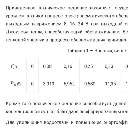
Приведенное техническое решение позволяет осущ
уровнем техники процесс электроосмотического обезв
выходным напряжением 8, 16, 24 В при выходной си
Джоулева тепла, способствующий обезвоживанию бе
тепловой энергии в процессе обезвоживания приведены 
Таблица 1 — Энергия, выде
*
t
,ч
0
0,08
0,16
0,25
0,33
0
W
,Вт
0
3,919
6,962
9,580
11,35
1
0
Кроме того, техническое решение способствует допол
конвекционной сушке, благодаря перфорированным като
Для увеличения водоотдачи и повышения энергоэффе