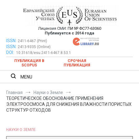
Перейти
к
содержимому
Лицензия СМИ:
ПИ № ФС77-63060
Евразийский Союз Ученых —
Публикуется с 2014 года
публикация научных статей в
ISSN:
Евразийский Союз Ученых — публикация научных статей в
2411-6467 (Print)
ISSN:
2413-9335 (Online)
ежемесячном научном журнале
ежемесячном научном журнале
DOI:
10.31618/esu.2411-6467.8.53.1
ПУБЛИКАЦИЯ В
СРОЧНАЯ
SCOPUS
ПУБЛИКАЦИЯ
MENU
Главная
Науки о Земле
ТЕОРЕТИЧЕСКОЕ ОБОСНОВАНИЕ ПРИМЕНЕНИЯ
ЭЛЕКТРООСМОСА ДЛЯ СНИЖЕНИЯ ВЛАЖНОСТИ ПОРИСТЫХ
СТРУКТУР ОТХОДОВ
НАУКИ О ЗЕМЛЕ