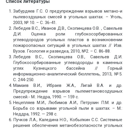
Список литературы
Забурдяев Г.С. О предупреждении взрывов метано-и
пылевоздушных смесей в угольных шахтах. – Уголь,
2003, № 10. – С. 36-41.
Лебедев В.С., Иванов Д.В., Скопинцева О.В. , Савельев
Д.И. Оценка роли глубокосорбированных
углеводородов угольных пластов в возникновении
пожароопасных ситуаций в угольных шахтах // Изв.
Вузов. Геология и разведка, 2010, №2. – С. 86-88.
Лебедев В.С., Скопинцева О.В., Савельев Д.И.
Глубокосорбированные углеводороды в каменных
углях Кузнецкого бассейна // Горный
информационно-аналитический бюллетень, 2013, №5.
С. 244-250.
Мамаев В.И., Ибраев Ж.А., Лигай В.А. и др.
Предупреждение взрывов пылеметановоздушных
смесей.- М.: Недра, 1990. — 159 с.
Нецепляев М.И., Любимов А.И., Петрухин П.М. и др.
Борьба со взрывами угольной пыли в шахтах. – М.:
Неддра, 1992. — 298 с.
Пучков Л.А., Каледина Н.О., Кобылкин С.С. Системные
решения обеспечения метанобезопасности угольных