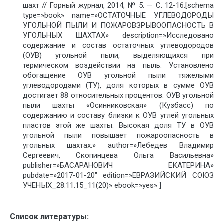
шахт // Горный журнал, 2014, № 5. — С. 12-16.[schema
type=»book» name=»ОСТАТОЧНЫЕ УГЛЕВОДОРОДЫ
УГОЛЬНОЙ ПЫЛИ И ПОЖАРОВЗРЫВООПАСНОСТЬ В
УГОЛЬНЫХ ШАХТАХ» description=»Исследовано
содержание и состав остаточных углеводородов
(ОУВ) угольной пыли, выделяющихся при
термическом воздействии на пыль. Установлено
обогащение ОУВ угольной пыли тяжелыми
углеводородами (ТУ), доля которых в сумме ОУВ
достигает 88 относительных процентов. ОУВ угольной
пыли шахты «Осинниковская» (Кузбасс) по
содержанию и составу близки к ОУВ углей угольных
пластов этой же шахты. Высокая доля ТУ в ОУВ
угольной пыли повышает пожароопасность в
угольных шахтах.» author=»Лебедев Владимир
Сергеевич, Скопинцева Ольга Васильевна»
publisher=»БАСАРАНОВИЧ ЕКАТЕРИНА»
pubdate=»2017-01-20″ edition=»ЕВРАЗИЙСКИЙ СОЮЗ
УЧЕНЫХ_28.11.15_11(20)» ebook=»yes» ]
Список литературы: