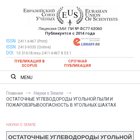
Перейти
к
содержимому
Лицензия СМИ:
ПИ № ФС77-63060
Евразийский Союз Ученых —
Публикуется с 2014 года
публикация научных статей в
ISSN:
Евразийский Союз Ученых — публикация научных статей в
2411-6467 (Print)
ISSN:
2413-9335 (Online)
ежемесячном научном журнале
ежемесячном научном журнале
DOI:
10.31618/esu.2411-6467.8.53.1
ПУБЛИКАЦИЯ В
СРОЧНАЯ
SCOPUS
ПУБЛИКАЦИЯ
MENU
Главная
Науки о Земле
ОСТАТОЧНЫЕ УГЛЕВОДОРОДЫ УГОЛЬНОЙ ПЫЛИ И
ПОЖАРОВЗРЫВООПАСНОСТЬ В УГОЛЬНЫХ ШАХТАХ
НАУКИ О ЗЕМЛЕ
ОСТАТОЧНЫЕ УГЛЕВОДОРОДЫ УГОЛЬНОЙ