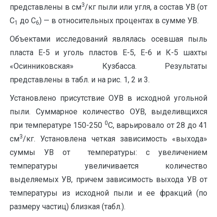
3
представлены в см
/кг пыли или угля, а состав УВ (от
С
до С
) — в относительных процентах в сумме УВ.
1
6
Объектами исследований являлась осевшая пыль
пласта Е-5 и уголь пластов Е-5, Е-6 и К-5 шахты
«Осинниковская» Кузбасса. Результаты
представлены в табл. и на рис. 1, 2 и 3.
Установлено присутствие ОУВ в исходной угольной
пыли. Суммарное количество ОУВ, выделивщихся
0
при температуре 150-250
С, варьировало от 28 до 41
3
см
/кг. Установлена четкая зависимость «выхода»
суммы УВ от температуры: с увеличением
температуры увеличивается количество
выделяемых УВ, причем зависимость выхода УВ от
температуры из исходной пыли и ее фракций (по
размеру частиц) близкая (табл.).