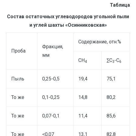
Таблица
Состав остаточных углеводородов угольной пыли
и углей шахты «Осинниковская»
Содержание, отн.%
Фракция,
Проба
мм
СН
∑С
-С
4
3
6
Пыль
0,25-0,5
19,4
75,1
То же
0,1-0,25
14,8
80,2
То же
0,07-0,1
11,4
85,6
То же
˂0,07
13,1
82,8