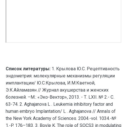
Список литературы:
1. Крылова Ю.С. Рецептивность
эндометрия: молекулярные механизмы регуляции
имплантации/ Ю.С.Крылова, И.М.Кветной,
Э.К.Айламазян // Журнал акушерства и женских
болезней. –М.: «Эко-Вектор», 2013. - Т. LXII. № 2.- С.
63-74. 2. Aghajanova L . Leukemia inhibitory factor and
human embryo Implantation/ L . Aghajanova // Annals of
the New York Academy of Sciences. 2004.-vol. 1034.-№
1.-P. 176–183. 3. Boyle K. The role of SOCS3 in modulating