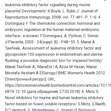
leukemia inhibitory factor signalling during murine
placental Development/ K.Boyle, L. Robb // Journal of
Reproductive Immunology. 2008.-vol. 77.-№1.-Р. 1–6. 4.
Dominguez F. The chemokine connection: hormonal and
embryonic regulation at the human maternal-embryonic
interface- a review/ F.Dominguez, A. Pellicer, C. Simon
//Placenta, 2003.- 24(suppl. B).- P.48–55. 5. Manal A.
Tawfeek,. Assessment of leukemia inhibitory factor and
glycoprotein 130 expression in endometrium and uterine
flushing: a possible diagnostic tool for impaired fertility/
Manal Tawfeek A., ManaEid l A, Azza M Hasan, Manal
Mostafa Hesham A ElSerogy//BMC Women's Health 2012
[Электронный ресурс]. URL:
https://bmcwomenshealth.biomedcentral.com/articles/10.1
6874-12-10 (дата обращения: 27.03.2018). 6. Metz S.
Novel inhibitors for murine and human leukemia inhibitory
factor based on fused soluble receptors/ S.Metz, G.Naeth,
P. C.Heinrich, G. MullerNewen // Journal of Biological