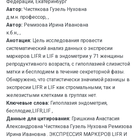
Федерации, Екатеринбург
Автор:
Чистякова Гузель Нуховна
д.м.н. профессор, ,
Автор:
Ремизова Ирина Ивановна
к.б.н., ,
Анотация:
Цель исследования провести
систематический анализ данных о экспресии
маркеров LIFR и LIF в эндометрии у 71 женщины
репродуктивного возраста, с гипоплазией слизистой
матки и бесплодием в течение секреторной фазы.
Обнаружено, что статистически значимой разницы в
экспресии LIFR и LIF как стромальными, так и
железистыми клетками в группах нет.
Ключевые слова:
Гипоплазия эндометрия,
бесплодие,LIFR,LIF ,
Данные для цитирования:
Гришкина Анастасия
Александровна Чистякова Гузель Нуховна Ремизова
Ирина Ивановна . ЭКСПРЕССИЯ МАРКЕРОВ LIFR И