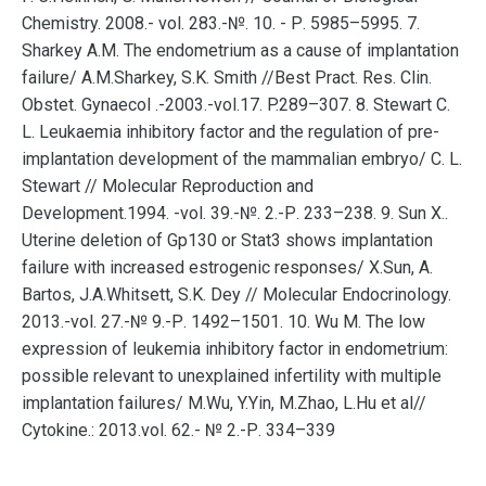
Chemistry. 2008.- vol. 283.-№. 10. - Р. 5985–5995. 7.
Sharkey A.M. The endometrium as a cause of implantation
failure/ A.M.Sharkey, S.K. Smith //Best Pract. Res. Clin.
Obstet. Gynaecol .-2003.-vol.17. P.289–307. 8. Stewart C.
L. Leukaemia inhibitory factor and the regulation of pre-
implantation development of the mammalian embryo/ C. L.
Stewart // Molecular Reproduction and
Development.1994. -vol. 39.-№. 2.-Р. 233–238. 9. Sun X..
Uterine deletion of Gp130 or Stat3 shows implantation
failure with increased estrogenic responses/ X.Sun, A.
Bartos, J.A.Whitsett, S.K. Dey // Molecular Endocrinology.
2013.-vol. 27.-№ 9.-Р. 1492–1501. 10. Wu M. The low
expression of leukemia inhibitory factor in endometrium:
possible relevant to unexplained infertility with multiple
implantation failures/ M.Wu, Y.Yin, M.Zhao, L.Hu et al//
Cytokine.: 2013.vol. 62.- № 2.-Р. 334–339