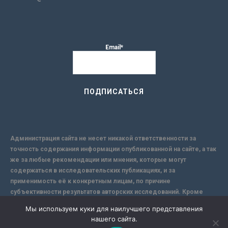
Email*
Администрация сайта не несет никакой ответственности за
точность содержания информации опубликованной на сайте, а так
же за любые рекомендации или мнения, которые могут
содержаться в исследовательских публикациях, и за
применимость её к конкретным лицам, по причине
субъективности результатов авторских исследований. Кроме
того, поскольку интернет не обеспечивает в полной мере
Мы используем куки для наилучшего представления
надежной защиты информации, Сайт не несет ответственности за
нашего сайта.
информацию, присылаемую через интернет.