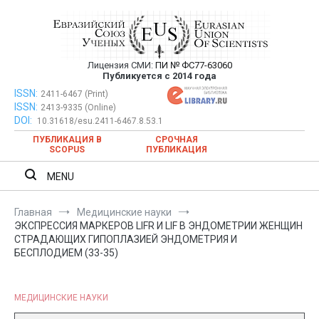
Перейти
к
содержимому
Лицензия СМИ:
ПИ № ФС77-63060
Евразийский Союз Ученых —
Публикуется с 2014 года
публикация научных статей в
ISSN:
Евразийский Союз Ученых — публикация научных статей в
2411-6467 (Print)
ISSN:
2413-9335 (Online)
ежемесячном научном журнале
ежемесячном научном журнале
DOI:
10.31618/esu.2411-6467.8.53.1
ПУБЛИКАЦИЯ В
СРОЧНАЯ
SCOPUS
ПУБЛИКАЦИЯ
MENU
Главная
Медицинские науки
ЭКСПРЕССИЯ МАРКЕРОВ LIFR И LIF В ЭНДОМЕТРИИ ЖЕНЩИН
СТРАДАЮЩИХ ГИПОПЛАЗИЕЙ ЭНДОМЕТРИЯ И
БЕСПЛОДИЕМ (33-35)
МЕДИЦИНСКИЕ НАУКИ