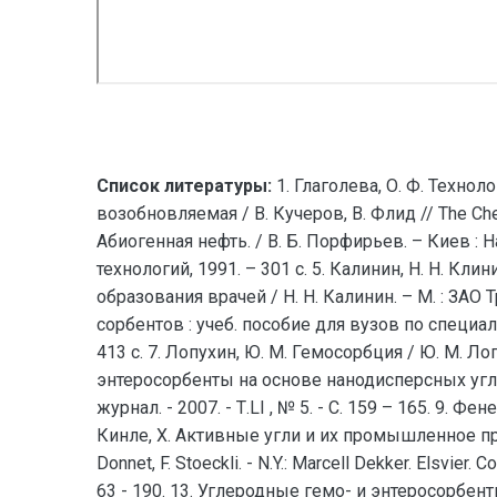
Список литературы:
1. Глаголева, О. Ф. Технолог
возобновляемая / В. Кучеров, В. Флид // The Chemi
Абиогенная нефть. / В. Б. Порфирьев. – Киев : Н
технологий, 1991. – 301 с. 5. Калинин, Н. Н. К
образования врачей / Н. Н. Калинин. – М. : ЗАО
сорбентов : учеб. пособие для вузов по специа
413 с. 7. Лопухин, Ю. М. Гемосорбция / Ю. М. Лоп
энтеросорбенты на основе нанодисперсных углер
журнал. - 2007. - Т.LI , № 5. - С. 159 – 165. 9. 
Кинле, Х. Активные угли и их промышленное примене
Donnet, F. Stoeckli. - N.Y.: Marcell Dekker. Elsvier. C
63 - 190. 13. Углеродные гемо- и энтеросорбе