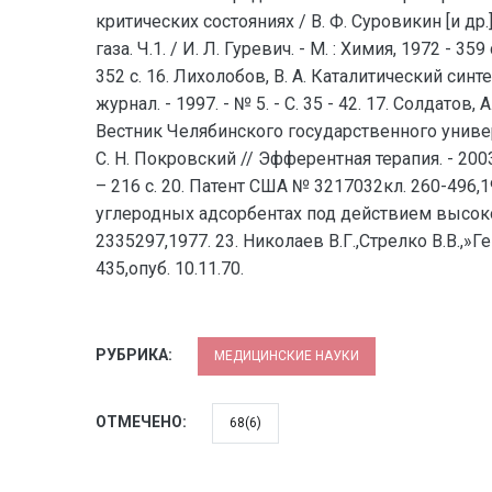
критических состояниях / В. Ф. Суровикин [и др.]
газа. Ч.1. / И. Л. Гуревич. - М. : Химия, 1972 - 3
352 с. 16. Лихолобов, В. А. Каталитический си
журнал. - 1997. - № 5. - С. 35 - 42. 17. Солдат
Вестник Челябинского государственного университ
С. Н. Покровский // Эфферентная терапия. - 2003. 
– 216 с. 20. Патент США № 3217032кл. 260-496,1
углеродных адсорбентах под действием высокоча
2335297,1977. 23. Николаев В.Г.,Стрелко В.В.,
435,опуб. 10.11.70.
РУБРИКА:
МЕДИЦИНСКИЕ НАУКИ
ОТМЕЧЕНО:
68(6)