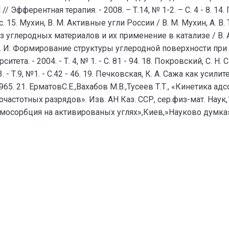
 // Эфферентная терапия. - 2008. – Т.14, № 1-2. – С. 4 - 8. 1
59 с. 15. Мухин, В. М. Активные угли России / В. М. Мухин, А. В.
нтез углеродных материалов и их применение в катализе / В
ов, А. И. Формирование структуры углеродной поверхности пр
ета. - 2004. - Т. 4, № 1. - С. 81 - 94. 18. Покровский, С. 
- Т.9, №1. - С.42 - 46. 19. Печковская, К. А. Сажа как усилит
965. 21. ЕрматовС.Е.,Вахабов М.В.,Тусеев Т.Т., «Кинетика ад
стотных разрядов». Изв. АН Каз. ССР, сер.физ-мат. Наук,1
»Гемосорбция на активированых углях»,Киев,»Науково думка»