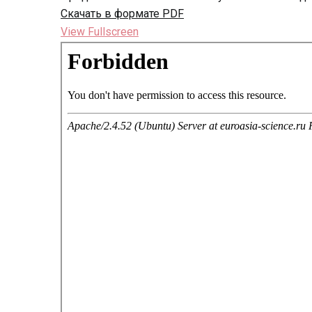
Скачать в формате PDF
View Fullscreen
Перейти
к
содержимому
PDF