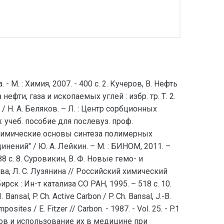
 - М. : Химия, 2007. - 400 с. 2. Кучеров, В. Нефть
 нефти, газа и ископаемых углей : избр. тр. Т. 2.
 / Н. А. Беляков. – Л. : Центр сорбционных
 учеб. пособие для послевуз. проф.
ко-химические основы синтеза полимерных
ений" / Ю. А. Лейкин. – М. : БИНОМ, 2011. –
88 с. 8. Суровикин, В. Ф. Новые гемо- и
а, Л. С. Лузянина // Российский химический
бирск : Ин-т катализа СО РАН, 1995. – 518 с. 10.
sal, P. Ch. Active Carbon / P. Ch. Bansal, J.-B.
mposites / Е. Fitzer // Carbon. - 1987. - Vol. 25. - P.1
лов и использование их в медицине при