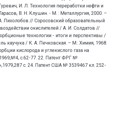
4. Гуревич, И. Л. Технология переработки нефти и
 Тарасов, В. Н. Клушин. - М. : Металлургия, 2000. –
. А. Лихолобов // Соросовский образовательный
и воздействии окислителей / А. И. Солдатов //
Н. Сорбционые технологии - итоги и перспективы /
ель каучука / К. А. Печковская. – М.: Химия, 1968.
сорбции кислорода и углекислого газа на
969,№4, с.62-77. 22. Патент ФРГ №
,1979,287 с. 24. Патент США № 3539467 кл. 252-