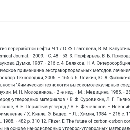
ия переработки нефти. Ч.1 / О. Ф. Глаголева, В. М. Капустина.
cal Journal. - 2009. - С. 48 - 53. 3. Порфирьев, В. Б. Природа
аукова Думка, 1987. - 216 с. 4. Беляков, Н. А. Энтеросорбция
линическое применение экстракорпоральных методов лечения:
 Трекпор Технолоджи, 2006. – 165 с. 6. Лейкин, Ю. А. Физи
льности "Химическая технология высокомолекулярных соедин
ухин, М. Н. Молоденков. - 2-е изд. - М. : Медицина, 1985. - 2
од-углеродных материалов / В. Ф. Суровикин, Л. Г. Пьянов
Фенелонов, В. Б. Пористый углерод / В. Б. Фенелонов. – Новоси
ние / Х. Кинле, Э. Бадер. – Л. : Химия, 1984. – 216 с. 11. Ban
o., 1988. - 482 p. 310 12. Fitzer, Е. The future of carbon-carbon co
нты на основе нанодисперных углерод-углеродных материа