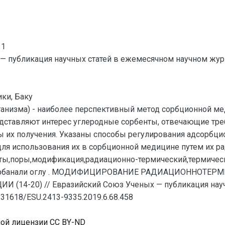
11
— публикация научных статей в ежемесячном научном жур
ки, Баку
ганизма) - наиболее перспективный метод сорбционной м
дставляют интерес углеродные сорбенты, отвечающие тр
ы их получения. Указаны способы регулирования адсорбци
для использования их в сорбционной медицине путем их 
ты,поры,модификация,радиационно-термический,термическ
Гурбанали оглу . МОДИФИЦИРОВАНИЕ РАДИАЦИОННОТ
14-20) // Евразийский Союз Ученых — публикация науч
.31618/ESU.2413-9335.2019.6.68.458
ной лицензии CC BY-ND