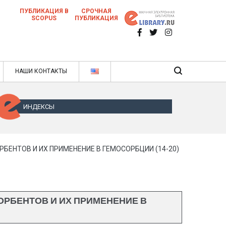
ПУБЛИКАЦИЯ В
СРОЧНАЯ
SCOPUS
ПУБЛИКАЦИЯ
 научных статей в ежемесячном научном
нале
ячном научном журнале
НАШИ КОНТАКТЫ
ИНДЕКСЫ
НТОВ И ИХ ПРИМЕНЕНИЕ В ГЕМОСОРБЦИИ (14-20)
БЕНТОВ И ИХ ПРИМЕНЕНИЕ В