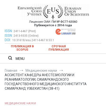
Перейти
к
содержимому
Лицензия СМИ:
ПИ № ФС77-63060
Евразийский Союз Ученых —
Публикуется с 2014 года
публикация научных статей в
ISSN:
Евразийский Союз Ученых — публикация научных статей в
2411-6467 (Print)
ISSN:
2413-9335 (Online)
ежемесячном научном журнале
ежемесячном научном журнале
DOI:
10.31618/esu.2411-6467.8.53.1
ПУБЛИКАЦИЯ В
СРОЧНАЯ
SCOPUS
ПУБЛИКАЦИЯ
MENU
Главная
Медицинские науки
АССИСТЕНТ КАФЕДРЫ АНЕСТЕЗИОЛОГИИ И
РЕАНИМАТОЛОГИИ, САМАРКАНДСКОГО
ГОСУДАРСТВЕННОГО МЕДИЦИНСКОГО ИНСТИТУТА
САМАРКАНД УЗБЕКИСТАН (38-41)
МЕДИЦИНСКИЕ НАУКИ