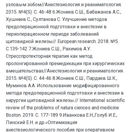
узловым зобом//Анестезиология и реаниматология.
2015. №4(S). С. 46-48 6.Жониев С.Ш., Бабажанов А.С.,
Хушнаев С., Султанова С. Улучшение методов
предоперационной подготовки и анестезии в
периоперационном периоде заболеваний
щитовидной железы// Еuropean research. 2018. №5.
С.139-142 7.Жониев С.Ш., Рахимов А.У.
Стресспротекторная терапия как метод
пролонгированной премедикации при хирургических
вмешательствах//Анестезиология и реаниматология.
2015. №4(S). С. 44-46 8.Жониев С.Ш., Пардаев Ш.К.,
Муминов А.А. Использование модифицированного
метода предоперационной подготовки и анестезии в
хирургии щитовидной железы.// International scientific
review of the problems of natura ciences and medicine
Boston. 2019. С. 177-189 9.Иванкова Е.Н.,Голуб И.Е.,
Пинский Е.Н. и др.«Оптимизация
анестезиологического пособия при оперативном