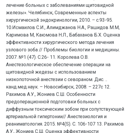
лечение больных с заболеваниями щитовидной
железы». Челябинск, Современные аспекты
хирургической эндокринологии, 2010. – с.93-95.
10.Исмаилов С.И., Алимджанов Н.А., Рашидов М.М,
Каримова М, Каюмова Н.Л., Бабаханов Б.Х. Оценка
эффективности хирургического метода лечения
узлового зоба // Проблемы биологии и медицины.
2007. №1 (47). С.26- 11. Королева О.В.
Анестезологическое обеспечение операции на
щитовидной жедезы с использованием
низкопоточной анестезии с севораном. Дис. ..
канд.мед.наук. – Новосибирск, 2008. – 227с 12.
Рахимов А.У., Жониев С.Ш. Особенности
предоперационной подготовки больных с
диффузным токсическим зобом при сопутствующей
артериальной гипертонии// Анестезиология и
реаниматология. 2015. №4(S). С. 106-107 13. Рахимов
А.У., Жониев С.Ш. Оценка эффективности