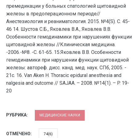
премедикации у больных спатологией щитовидной
железы в предоперационном периоде//
Анестезиология и реаниматология. 2015. №4(S). С. 45-
46 14. Шустов С.Б., Яковлев В.А., Яковлев В.В.
Особенности гемодинамики при нарушениях функции
щитовидной железы //Клиническая медицина.
-2006.-№8. -С. 61-65. 15.Яковлев В.В. Особенности
гемодинамики при нарушении функции щитовидной
железы: автореф. дисс. канд. мед. наук. СПб, 2005. -
21с. 16. Van Aken H. Thoracic epidural anesthesia and
nalgesia and outcome // SAJAA. – 2008. №14(1). – P. 19-
20
РУБРИКА:
МЕДИЦИНСКИЕ НАУКИ
ОТМЕЧЕНО:
74(6)