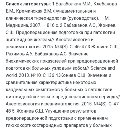
Список литературы:
1.Балаболкин М.И., Клебанова
Е.М., Креминская В.М. Фундаментальная и
клиническая тиреоидология (руководство). — М.:
Медицина, 2007. — 816 с. 2.Бабажанов А.С., Жониев
С.Ш. Предоперационная подготовка при патологии
щитовидной железы// Анестезиология и
реаниматология. 2015. №4(S). С. 46-47 3.Жониев С.Ш.,
Рахимов А.У, Бабажанов А.С. Значение
биохимических показателей при предоперационной
подготовки больных узловым зобом// Science and
world. 2013. №10. С.136 4.Жониев С.Ш. Значение и
сравнительная характеристика некоторых
кардиальных симптомов у больных с патологией
цитовидной железы в предоперационном периоде//
Анестезиология и реаниматология. 2015. №4(S). С. 47-
48 5. Жониев С.Ш. Улучшение результатов
предоперационной подготовки с применением
глюкокортикостероидных препаратов у больных