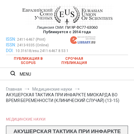
Перейти
к
содержимому
Лицензия СМИ:
ПИ № ФС77-63060
Евразийский Союз Ученых —
Публикуется с 2014 года
публикация научных статей в
ISSN:
Евразийский Союз Ученых — публикация научных статей в
2411-6467 (Print)
ISSN:
2413-9335 (Online)
ежемесячном научном журнале
ежемесячном научном журнале
DOI:
10.31618/esu.2411-6467.8.53.1
ПУБЛИКАЦИЯ В
СРОЧНАЯ
SCOPUS
ПУБЛИКАЦИЯ
MENU
Главная
Медицинские науки
АКУШЕРСКАЯ ТАКТИКА ПРИ ИНФАРКТЕ МИОКАРДА ВО
ВРЕМЯ БЕРЕМЕННОСТИ (КЛИНИЧЕСКИЙ СЛУЧАЙ) (13-15)
МЕДИЦИНСКИЕ НАУКИ
АКУШЕРСКАЯ ТАКТИКА ПРИ ИНФАРКТЕ