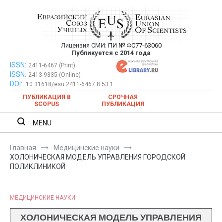
Перейти
к
содержимому
Лицензия СМИ:
ПИ № ФС77-63060
Евразийский Союз Ученых —
Публикуется с 2014 года
публикация научных статей в
ISSN:
Евразийский Союз Ученых — публикация научных статей в
2411-6467 (Print)
ISSN:
2413-9335 (Online)
ежемесячном научном журнале
ежемесячном научном журнале
DOI:
10.31618/esu.2411-6467.8.53.1
ПУБЛИКАЦИЯ В
СРОЧНАЯ
SCOPUS
ПУБЛИКАЦИЯ
MENU
Главная
Медицинские науки
ХОЛОНИЧЕСКАЯ МОДЕЛЬ УПРАВЛЕНИЯ ГОРОДСКОЙ
ПОЛИКЛИНИКОЙ
МЕДИЦИНСКИЕ НАУКИ
ХОЛОНИЧЕСКАЯ МОДЕЛЬ УПРАВЛЕНИЯ