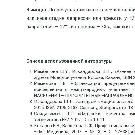
Выводы.
По результатам нашего исследовани
или иная стадия депрессии или тревоги; у 4
напряжения — 17%, истощения — 33%, никаких п
Список использованной литературы
Мамбетова Ш.У., Искандарова Ш.Т., «Раннее
журнал Молодой учёный, Россия, Казань, ISSN 207
Мамедова Г.Б., «Организация предупрежде
конференция с международным участие
НАСЕЛЕНИЯ – ПРИОРИТЕТНЫЕ НАПРАВЛЕНИЯ ЗДР
Искандарова Ш.Т., «Синдром эмоционального 
2015, ISSN 2195-2183, Germany, Stuttgart, стр. 18
Сайдазимова Л.Т., «Лидерские качества р
Узбекистана №2, 2012г. Стр.10-11
Косарев В.В., Васюкова Г.Ф. Профессиональная
– М.: Медицина, 2007. – № 3. – С. 27–