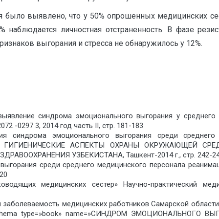
я было выявлено, что у 50% опрошенных медицинских се
2% наблюдается личностная отстраненность. В фазе рези
ризнаков выгорания и стресса не обнаружилось у 12%.
 выявление синдрома эмоционального выгорания у среднего
2 -0297 3, 2014 год часть II, стр. 181-183
ния синдрома эмоционального выгорания среди среднего м
м – ГИГИЕНИЧЕСКИЕ АСПЕКТЫ ОХРАНЫ ОКРУЖАЮЩЕЙ СРЕ
АВООХРАНЕНИЯ УЗБЕКИСТАНА, Ташкент-2014 г., стр. 242-2
выгорания среди среднего медицинского персонала реанимаци
-20
уководящих медицинских сестер» Научно-практический мед
 заболеваемость медицинских работников Самарской области/В.
38.[schema type=»book» name=»СИНДРОМ ЭМОЦИОНАЛЬНОГО