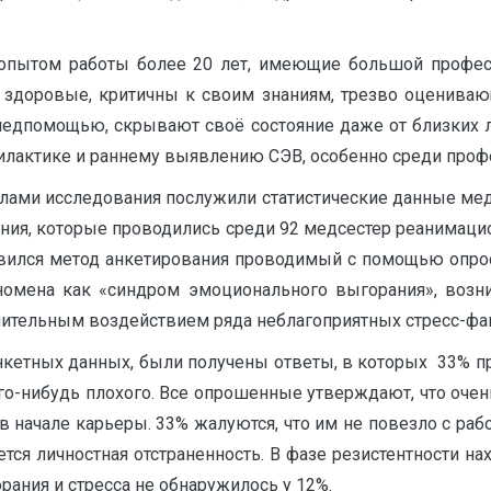
опытом работы более 20 лет, имеющие большой профе
и здоровые, критичны к своим знаниям, трезво оцениваю
 медпомощью, скрывают своё состояние даже от близких
лактике и раннему выявлению СЭВ, особенно среди профе
лами исследования послужили статистические данные мед
ания, которые проводились среди 92 медсестер реанимац
вился метод анкетирования проводимый с помощью опрос
еномена как «синдром эмоционального выгорания», воз
ительным воздействием ряда неблагоприятных стресс-факт
кетных данных, были получены ответы, в которых 33% при
о-нибудь плохого. Все опрошенные утверждают, что очен
 начале карьеры. 33% жалуются, что им не повезло с раб
ется личностная отстраненность. В фазе резистентности н
рания и стресса не обнаружилось у 12%.