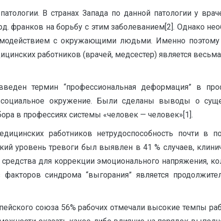
патологии. В странах Запада по данной патологии у врач
д. франков на борьбу с этим заболеванием[2]. Однако нео
имодействием с окружающими людьми. Именно поэтому 
инских работников (врачей, медсестер) является весьма 
еден термин “профессиональная деформация” в проф
 социальное окружение. Были сделаны выводы о сущ
ора в профессиях системы «человек — человек»[1].
едицинских работников нетрудоспособность почти в по
кий уровень тревоги был выявлен в 41 % случаев, клини
 средства для коррекции эмоционального напряжения, ко
з факторов синдрома “выгорания” является продолжител
опейского союза 56% рабочих отмечали высокие темпы ра