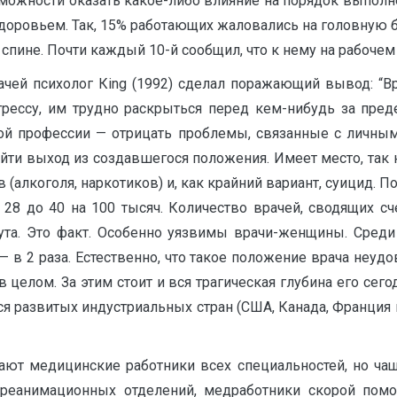
можности оказать какое-либо влияние на порядок выполн
оровьем. Так, 15% работающих жаловались на головную бол
 в спине. Почти каждый 10-й сообщил, что к нему на рабочем
ачей психолог Кing (1992) сделал поражающий вывод: “
рессу, им трудно раскрыться перед кем-нибудь за пред
й профессии — отрицать проблемы, связанные с личным 
йти выход из создавшегося положения. Имеет место, так
(алкоголя, наркотиков) и, как крайний вариант, суицид. 
 28 до 40 на 100 тысяч. Количество врачей, сводящих с
та. Это факт. Особенно уязвимы врачи-женщины. Среди 
в 2 раза. Естественно, что такое положение врача неудо
е в целом. За этим стоит и вся трагическая глубина его с
я развитых индустриальных стран (США, Канада, Франция и 
т медицинские работники всех специальностей, но чаще
 реанимационных отделений, медработники скорой пом