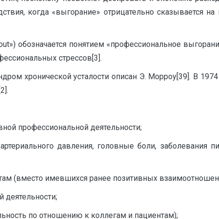
ствия, когда «выгорание» отрицательно сказывается на
out») обозначается понятием «профессиональное выгорани
ессиональных стрессов[3].
дром хронической усталости описан Э. Морроу[39]. В 1974
2].
ивной профессиональной деятельности;
артериального давления, головные боли, заболевания пи
нтам (вместо имевшихся ранее позитивных взаимоотношен
й деятельности;
льность по отношению к коллегам и пациентам);