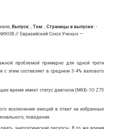
нале,
Выпуск:
,
Том:
,
Страницы в выпуске:
-
В // Евразийский Союз Ученых —
 важной проблемой примерно для одной трети
и с этим составляет в среднем 3-4% валового
щее время имеет статус диагноза (МКБ-1О Z73
ого исключения эмоций в ответ на избранные
онального, поведения.
овать энергетические ресурсы. В то же время