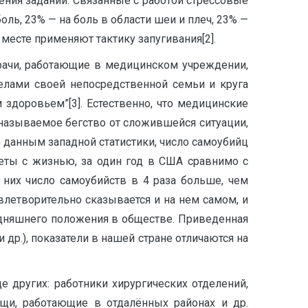
ения заданий. Связанные с работой стрессовые
ь, 23% — на боль в области шеи и плеч, 23% —
 месте применяют тактику запугивания[2].
Врачи, работающие в медицинском учреждении,
елами своей непосредственной семьи и круга
здоровьем”[3]. Естественно, что медицинские
 называемое бегство от сложившейся ситуации,
По данным западной статистики, число самоубийц
четы с жизнью, за один год в США сравнимо с
них число самоубийств в 4 раза больше, чем
влетворительно сказывается и на нем самом, и
егодняшнего положения в обществе. Приведенная
др.), показатели в нашей стране отличаются на
 других: работники хирургических отделений,
ощи, работающие в отдалённых районах и др.