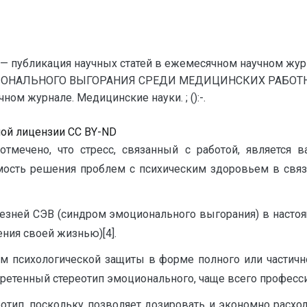
— публикация научных статей в ежемесячном научном жур
ОНАЛЬНОГО ВЫГОРАНИЯ СРЕДИ МЕДИЦИНСКИХ РАБОТНИКО
ом журнале. Медицинские науки. ; ():-.
ной лицензии CC BY-ND
отмечено, что стресс, связанный с работой, является
мость решения проблем с психическим здоровьем в связ
зней СЭВ (синдром эмоционального выгорания) в настоя
ния своей жизнью)[4].
 психологической защиты в форме полного или частичн
ретенный стереотип эмоционального, чаще всего професси
отип, поскольку позволяет дозировать и экономно расход