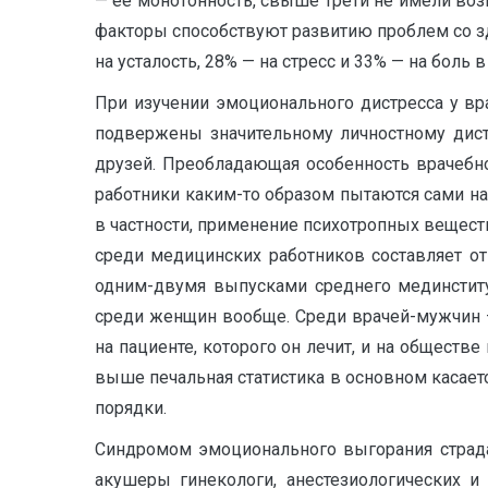
— ее монотонность, свыше трети не имели воз
факторы способствуют развитию проблем со зд
на усталость, 28% — на стресс и 33% — на боль
При изучении эмоционального дистресса у вр
подвержены значительному личностному дист
друзей. Преобладающая особенность врачебно
работники каким-то образом пытаются сами на
в частности, применение психотропных веществ 
среди медицинских работников составляет от
одним-двумя выпусками среднего мединститу
среди женщин вообще. Среди врачей-мужчин — 
на пациенте, которого он лечит, и на обществ
выше печальная статистика в основном касаетс
порядки.
Синдромом эмоционального выгорания страдаю
акушеры гинекологи, анестезиологических и