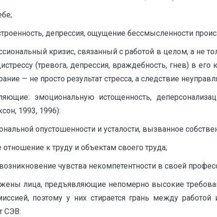
ебе;
строенность, депрессия, ощущение бессмысленности происх
ссиональный кризис, связанный с работой в целом, а не 
стрессу (тревога, депрессия, враждебность, гнев) в его
ние — не просто результат стресса, а следствие неуправля
ляющие: эмоциональную истощенность, деперсонализа
он, 1993, 1996):
нальной опустошенности и усталости, вызванное собствен
 отношение к труду и объектам своего труда;
зникновение чувства некомпетентности в своей профессио
жены лица, предъявляющие непомерно высокие требовани
миссией, поэтому у них стирается грань между работой
т СЭВ: