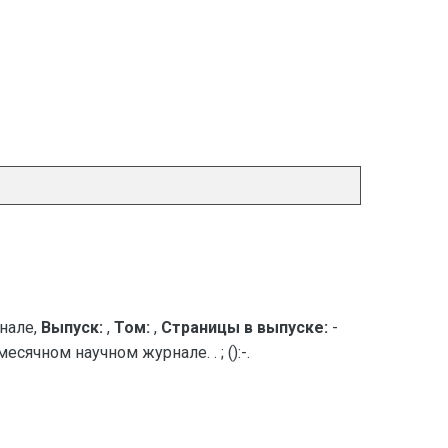
нале,
Выпуск:
,
Том:
,
Страницы в выпуске:
-
сячном научном журнале. . ; ():-.