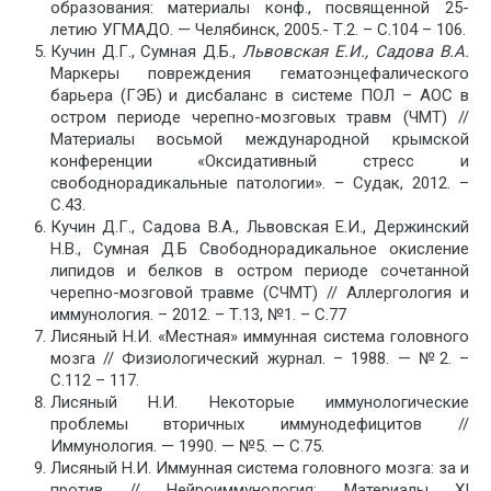
образования: материалы конф., посвященной 25-
летию УГМАДО. — Челябинск, 2005.- Т.2. – С.104 – 106.
Кучин Д.Г., Сумная Д.Б.,
Львовская Е.И., Садова В.А.
Маркеры повреждения гематоэнцефалического
барьера (ГЭБ) и дисбаланс в системе ПОЛ – АОС в
остром периоде черепно-мозговых травм (ЧМТ) //
Материалы восьмой международной крымской
конференции «Оксидативный стресс и
свободнорадикальные патологии». – Судак, 2012. –
С.43.
Кучин Д.Г., Садова В.А., Львовская Е.И., Держинский
Н.В., Сумная Д.Б Свободнорадикальное окисление
липидов и белков в остром периоде сочетанной
черепно-мозговой травме (СЧМТ) // Аллергология и
иммунология. – 2012. – Т.13, №1. – С.77
Лисяный Н.И. «Местная» иммунная система головного
мозга // Физиологический журнал. – 1988. — №2. –
С.112 – 117.
Лисяный Н.И. Некоторые иммунологические
проблемы вторичных иммунодефицитов //
Иммунология. — 1990. — №5. — С.75.
Лисяный Н.И. Иммунная система головного мозга: за и
против // Нейроиммунология: Материалы ХI