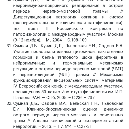
нейроиммуноэндокринного реагирования в остром
периоде черепно-мозговой травмы //
Дизрегуляционная патология органов и систем
(экспериментальная и клиническая патофизиология):
тез. докл. III Российского конгресса по
патофизиологии с международным участием. Москва
(9-12 ноября). – М., 2004. – С.108-109.
Сумная Д.Б., Кучин Д.Г., Львовская Е.И., Садова В.А.
Участие провоспалительных цитокинов, лактогенных
гормонов и белка теплового шока ферритина в
нейроиммунных и гормональных механизмах
регуляции в остром периоде черепно-мозговой (ЧМТ)
и черепно-лицевой (ЧЛТ) травмы // Механизмы
функционирования висцеральных систем: материалы
IV Всероссийской конф. с международным участием,
посвященная 80-летию Института физиологии им. И.П.
Павлова РАН. — СПб, 2005. – С.236 – 237
Сумная Д.Б., Садова В.А., Бельская Г.Н., Львовская
Е.И. Клинико-биохимическая оценка динамики
острого периода черепно-мозговых и сочетанных
травм // Анналы клинической и экспериментальной
неврологии. – 2013. – Т.7, №4. – С.27-31