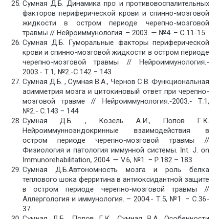
Сумная Д.Б. Динамика про и противовоспалительных
факторов периферической крови и спинно-мозговой
жидкости в остром периоде черепно-мозговой
травмы // Нейроиммунология. – 2003. — №4. – С.11-15
Сумная Д.Б. Гуморальные факторы периферической
крови и спинно-мозговой жидкости в остром периоде
черепно-мозговой травмы // Нейроиммунология.-
2003.- Т.1, №2.-С.142 – 143
Сумная Д.Б. , Сумная В.А., Чернов С.В. Функциональная
асимметрия мозга и цитокиновый ответ при черепно-
мозговой травме // Нейроиммунология.-2003.- Т.1,
№2.- С.143 – 144
Сумная Д.Б. , Козель А.И., Попов Г.К.
Нейроиммунноэндокринные взаимодействия в
остром периоде черепно-мозговой травмы //
Физиология и патология иммунной системы. Int. J. on
Immunorehabilitation, 2004. — V.6, №1. – Р.182 – 183
Сумная Д.Б.Автономность мозга и роль белка
теплового шока ферритина в антиоксидантной защите
в остром периоде черепно-мозговой травмы //
Аллергология и иммунология. – 2004.- Т.5, №1. – С.36-
37
Сумная Д.Б., Попов Г.К. ,Сумная В.А. Особенности