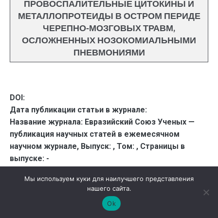
ПРОВОСПАЛИТЕЛЬНЫЕ ЦИТОКИНЫ И
МЕТАЛЛОПРОТЕИДЫ В ОСТРОМ ПЕРИДЕ
ЧЕРЕПНО-МОЗГОВЫХ ТРАВМ,
ОСЛОЖНЕННЫХ НОЗОКОМИАЛЬНЫМИ
ПНЕВМОНИЯМИ
DOI:
Дата публикации статьи в журнале:
Название журнала:
Евразийский Союз Ученых —
публикация научных статей в ежемесячном
научном журнале,
Выпуск:
,
Том:
,
Страницы в
выпуске:
-
Данные для цитирования:
. ПРОВОСПАЛИТЕЛЬНЫЕ
Мы используем куки для наилучшего представления
ЦИТОКИНЫ И МЕТАЛЛОПРОТЕИДЫ В ОСТРОМ
нашего сайта.
ПЕРИДЕ ЧЕРЕПНО-МОЗГОВЫХ ТРАВМ,
Ok
ОСЛОЖНЕННЫХ НОЗОКОМИАЛЬНЫМИ