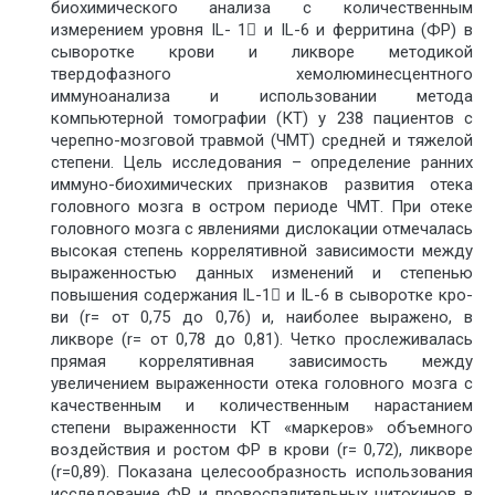
биохимического анализа с количественным
измерением уровня IL- 1 и IL-6 и ферритина (ФР) в
сыворотке крови и ликворе методикой
твердофазного хемолюминесцентного
иммуноанализа и использовании метода
компьютерной томографии (КТ) у 238 пациентов с
черепно-мозговой травмой (ЧМТ) средней и тяжелой
степени. Цель исследования – определение ранних
иммуно-биохимических признаков развития отека
головного мозга в остром периоде ЧМТ. При отеке
головного мозга с явлениями дислокации отмечалась
высокая степень коррелятивной зависимости между
выраженностью данных изменений и степенью
повышения содержания IL-1 и IL-6 в сыворотке кро-
ви (r= от 0,75 до 0,76) и, наиболее выражено, в
ликворе (r= от 0,78 до 0,81). Четко прослеживалась
прямая коррелятивная зависимость между
увеличением выраженности отека головного мозга с
качественным и количественным нарастанием
степени выраженности КТ «маркеров» объемного
воздействия и ростом ФР в крови (r= 0,72), ликворе
(r=0,89). Показана целесообразность использования
исследование ФР и провоспалительных цитокинов в