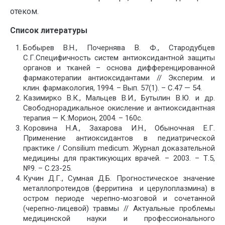
отеком.
Список литературы
Бобырев В.Н., Почернява В. Ф., Стародубцев
С.Г.Специфичность систем антиоксидантной защиты
органов и тканей – основа дифференцированной
фармакотерапии антиоксидантами // Эксперим. и
клин. фармакология, 1994. – Вып. 57(1). – С.47 — 54.
Казимирко В.К., Мальцев В.И., Бутылин В.Ю. и др.
Свободнорадикальное окисление и антиоксидантная
терапия — К.:Морион, 2004. – 160с.
Коровина Н.А., Захарова И.Н., Обыночная Е.Г.
Применение антиоксидантов в педиатрической
практике / Consilium medicum. Журнал доказательной
медицины для практикующих врачей. – 2003. – Т.5,
№9. – С.23-25.
Кучин Д.Г., Сумная Д.Б. Прогностическое значение
металлопротеидов (ферритина и церулоплазмина) в
остром периоде черепно-мозговой и сочетанной
(черепно-лицевой) травмы // Актуальные проблемы
медицинской науки и профессионального