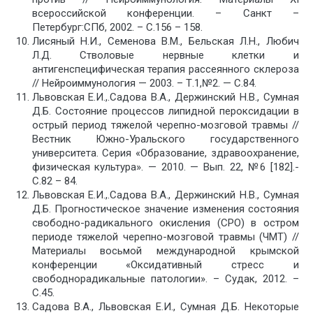
всероссийской конференции. – Санкт –
Петербург:СПб, 2002. – С.156 – 158.
Лисяный Н.И., Семенова В.М., Бельская Л.Н., Любич
Л.Д. Стволовые нервные клетки и
антигенспецифическая терапия рассеянного склероза
// Нейроиммунология — 2003. – Т.1,№2. — С.84.
Львовская Е.И.,.Садова В.А., Держинский Н.В., Сумная
Д.Б. Состояние процессов липидной пероксидации в
острый период тяжелой черепно-мозговой травмы //
Вестник Южно-Уральского государственного
университета. Серия «Образование, здравоохранение,
физическая культура». — 2010. — Вып. 22, №6 [182].-
С.82 – 84.
Львовская Е.И.,.Садова В.А., Держинский Н.В., Сумная
Д.Б. Прогностическое значение изменения состояния
свободно-радикального окисления (СРО) в остром
периоде тяжелой черепно-мозговой травмы (ЧМТ) //
Материалы восьмой международной крымской
конференции «Оксидативный стресс и
свободнорадикальные патологии». – Судак, 2012. –
С.45.
Садова В.А., Львовская Е.И., Сумная Д.Б. Некоторые