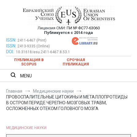
Перейти
к
содержимому
Лицензия СМИ:
ПИ № ФС77-63060
Евразийский Союз Ученых —
Публикуется с 2014 года
публикация научных статей в
ISSN:
Евразийский Союз Ученых — публикация научных статей в
2411-6467 (Print)
ISSN:
2413-9335 (Online)
ежемесячном научном журнале
ежемесячном научном журнале
DOI:
10.31618/esu.2411-6467.8.53.1
ПУБЛИКАЦИЯ В
СРОЧНАЯ
SCOPUS
ПУБЛИКАЦИЯ
MENU
Главная
Медицинские науки
ПРОВОСПАЛИТЕЛЬНЫЕ ЦИТОКИНЫ И МЕТАЛЛОПРОТЕИДЫ
В ОСТРОМ ПЕРИДЕ ЧЕРЕПНО-МОЗГОВЫХ ТРАВМ,
ОСЛОЖНЕННЫХ ОТЕКОМ ГОЛОВНОГО МОЗГА
МЕДИЦИНСКИЕ НАУКИ