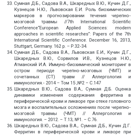
Сумная Д.Б., Садова В.А., Шкаредных В.Ю., Кучин Д.Г.,
Кузнецов Н.Ю., Львовская Е.И. Роль биохимических
маркеров в прогнозировании течения черепно-
мозговой травмы //7th International Scientific
Conference“European Applied Sciences: modern
approaches in scientific researches”: Papers of the 7th
International Scientific Conference. December 16, 2013,
Stuttgart, Germany. 162 p. – Р.32-34.
Сумная Д.Б., Садова В.А., Львовская Е.И., Кучин Д.Г.,
Шкаредных В.Ю., Сорвилов И.В., Кузнецов Н.Ю.,
Атманский И.А. Иммуно-биохимический мониторинг в
остром периоде черепно-мозговых (ЧМТ) и
сочетанных (СТ) травм // Аллергология и
иммунология.- 2014 – Том 15 ,№2 – С.147
Шкаредных В.Ю., Садова В.А., Сумная Д.Б. Оценка
динамики изменения содержания ферритина в
периферической крови и ликворе при отеке головного
мозга и воспалительных осложнениях после черепно-
мозговой травмы (ЧМТ) // Аллергология и
иммунология. – 2012. – Т.13, №1. – С.76.
Шкаредных В.Ю., Садова В.А.,. Сумная Д.Б., Кучин Д.Г.
Ферритин в периферической крови и ликворе при