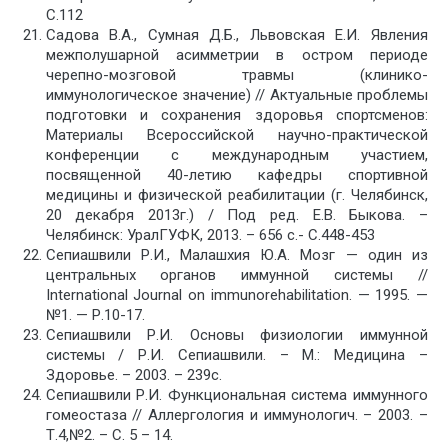
С.112
Садова В.А., Сумная Д.Б., Львовская Е.И. Явления
межполушарной асимметрии в остром периоде
черепно-мозговой травмы (клинико-
иммунологическое значение) // Актуальные проблемы
подготовки и сохранения здоровья спортсменов:
Материалы Всероссийской научно-практической
конференции с международным участием,
посвященной 40-летию кафедры спортивной
медицины и физической реабилитации (г. Челябинск,
20 декабря 2013г.) / Под ред. Е.В. Быкова. –
Челябинск: УралГУФК, 2013. – 656 с.- С.448-453
Сепиашвили Р.И., Малашхия Ю.А. Мозг — один из
центральных органов иммунной системы //
International Journal on immunorehabilitation. — 1995. —
№1. — Р.10-17.
Сепиашвили Р.И. Основы физиологии иммунной
системы / Р.И. Сепиашвили. – М.: Медицина –
Здоровье. – 2003. – 239с.
Сепиашвили Р.И. Функциональная система иммунного
гомеостаза // Аллергология и иммунологич. – 2003. –
Т.4,№2. – С. 5 – 14.