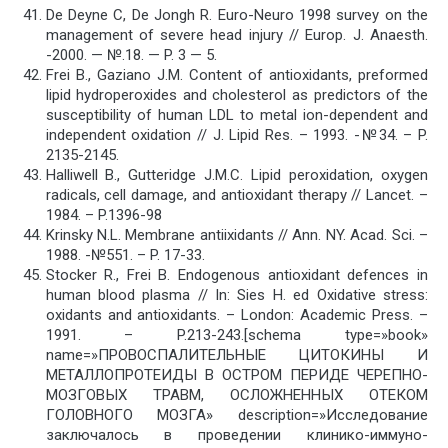
De Deyne C, De Jongh R. Euro-Neuro 1998 survey on the
management of severe head injury // Europ. J. Anaesth.
-2000. — №.18. — P. 3 — 5.
Frei B., Gaziano J.M. Content of antioxidants, preformed
lipid hydroperoxides and cholesterol as predictors of the
susceptibility of human LDL to metal ion-dependent and
independent oxidation // J. Lipid Res. – 1993. -№34. – P.
2135-2145.
Halliwell B., Gutteridge J.M.C. Lipid peroxidation, oxygen
radicals, cell damage, and antioxidant therapy // Lancet. –
1984. – P.1396-98
Krinsky N.L. Membrane antiixidants // Ann. NY. Acad. Sci. –
1988. -№551. – P. 17-33.
Stocker R., Frei B. Endogenous antioxidant defences in
human blood plasma // In: Sies H. ed Oxidative stress:
oxidants and antioxidants. – London: Academic Press. –
1991. – P.213-243.[schema type=»book»
name=»ПРОВОСПАЛИТЕЛЬНЫЕ ЦИТОКИНЫ И
МЕТАЛЛОПРОТЕИДЫ В ОСТРОМ ПЕРИДЕ ЧЕРЕПНО-
МОЗГОВЫХ ТРАВМ, ОСЛОЖНЕННЫХ ОТЕКОМ
ГОЛОВНОГО МОЗГА» description=»Исследование
заключалось в проведении клинико-иммуно-