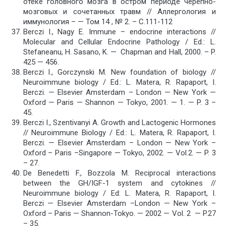
отеке головного мозга в остром периоде черепно-
мозговых и сочетанных травм // Аллергология и
иммунология – — Том 14 , № 2. – С.111-112
Berczi I., Nagy E. Immune – endocrine interactions //
Molecular and Cellular Endocrine Pathology / Ed.: L.
Stefaneanu, H. Sasano, K. — Chapman and Hall, 2000. – P.
425 — 456.
Berczi I., Gorczynski M. New foundation of biology //
Neuroimmune biology / Ed.: L. Matera, R. Rapaport, I.
Berczi. — Elsevier Amsterdam – London — New York —
Oxford — Paris — Shannon — Tokyo, 2001. — 1. — P. 3 –
45.
Berczi I., Szentivanyi A. Growth and Lactogenic Hormones
// Neuroimmune Biology / Ed.: L. Matera, R. Rapaport, I.
Berczi. — Elsevier Amsterdam – London — New York –
Oxford – Paris –Singapore — Tokyo, 2002. — Vol.2. — P. 3
– 27.
De Benedetti F., Bozzola M. Reciprocal interactions
between the GH/IGF-1 system and cytokines //
Neuroimmune biology / Ed: L. Matera, R. Rapaport, I.
Berczi — Elsevier Amsterdam –London — New York –
Oxford – Paris — Shannon-Tokyo. — 2002 — Vol. 2 — P.27
– 35.