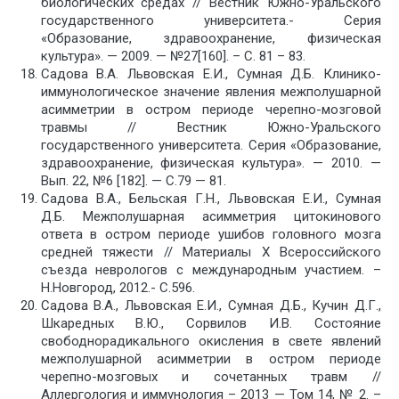
биологических средах // Вестник Южно-Уральского
государственного университета.- Серия
«Образование, здравоохранение, физическая
культура». — 2009. — №27[160]. – С. 81 – 83.
Садова В.А. Львовская Е.И., Сумная Д.Б. Клинико-
иммунологическое значение явления межполушарной
асимметрии в остром периоде черепно-мозговой
травмы // Вестник Южно-Уральского
государственного университета. Серия «Образование,
здравоохранение, физическая культура». — 2010. —
Вып. 22, №6 [182]. — С.79 — 81.
Садова В.А., Бельская Г.Н., Львовская Е.И., Сумная
Д.Б. Межполушарная асимметрия цитокинового
ответа в остром периоде ушибов головного мозга
средней тяжести // Материалы X Всероссийского
съезда неврологов с международным участием. –
Н.Новгород, 2012.- С.596.
Садова В.А., Львовская Е.И., Сумная Д.Б., Кучин Д.Г.,
Шкаредных В.Ю., Сорвилов И.В. Состояние
свободнорадикального окисления в свете явлений
межполушарной асимметрии в остром периоде
черепно-мозговых и сочетанных травм //
Аллергология и иммунология – 2013 — Том 14, № 2. –