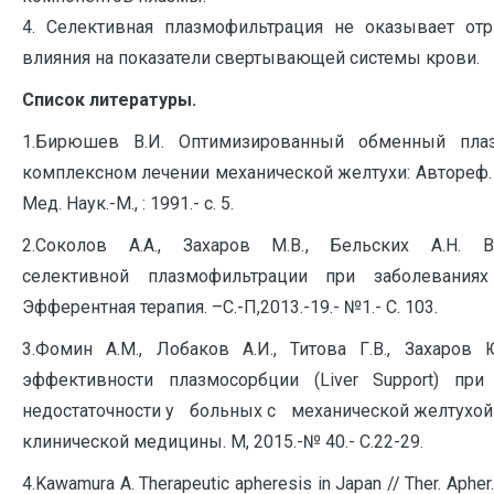
4.​ Селективная плазмофильтрация не оказывает отр
влияния на показатели свертывающей системы крови.
Список литературы.
1.Бирюшев В.И. Оптимизированный обменный пла
комплексном лечении механической желтухи: Автореф. 
Мед. Наук.-М., : 1991.- с. 5.
2.Соколов А.А., Захаров М.В., Бельских А.Н. В
селективной плазмофильтрации при заболеваниях
Эфферентная терапия. –С.-П,2013.-19.- №1.- С. 103.
3.Фомин А.М., Лобаков А.И., Титова Г.В., Захаров 
эффективности плазмосорбции (Liver Support) при
недостаточности у больных с механической желтухой 
клинической медицины. М, 2015.-№ 40.- С.22-29.
4.Kawamura A. Therapeutic apheresis in Japan // Ther. Apher.