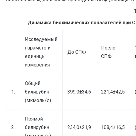
Динамика биохимических показателей при 
Исследуемый
параметр и
После
До СПФ
единицы
СПФ
измерения
Общий
1.
билирубин
399,0±34,6
221,4±42,5
(мкмоль/л)
Прямой
2.
билирубин
234,0±21,9
108,4±16,5
(мкмоль/л)