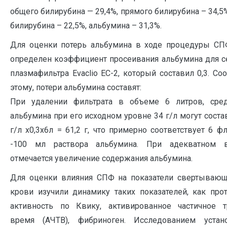
общего билирубина — 29,4%, прямого билирубина – 34,5
билирубина – 22,5%, альбумина – 31,3%.
Для оценки потерь альбумина в ходе процедуры С
определен коэффициент просеивания альбумина для с
плазмафильтра Evaclio EC-2, который составил 0,3. Со
этому, потери альбумина составят:
При удалении фильтрата в объеме 6 литров, сред
альбумина при его исходном уровне 34 г/л могут состав
г/л х0,3х6л = 61,2 г, что примерно соответствует 6 
-100 мл раствора альбумина. При адекватном в
отмечается увеличение содержания альбумина.
Для оценки влияния СПФ на показатели свертываю
крови изучили динамику таких показателей, как про
активность по Квику, активированное частичное 
время (АЧТВ), фибриноген. Исследованием устано