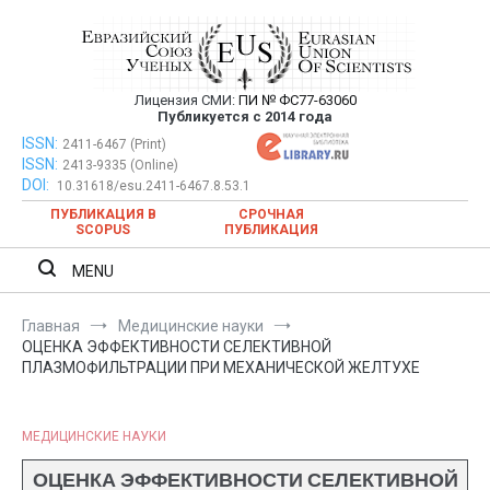
Перейти
к
содержимому
Лицензия СМИ:
ПИ № ФС77-63060
Евразийский Союз Ученых —
Публикуется с 2014 года
публикация научных статей в
ISSN:
Евразийский Союз Ученых — публикация научных статей в
2411-6467 (Print)
ISSN:
2413-9335 (Online)
ежемесячном научном журнале
ежемесячном научном журнале
DOI:
10.31618/esu.2411-6467.8.53.1
ПУБЛИКАЦИЯ В
СРОЧНАЯ
SCOPUS
ПУБЛИКАЦИЯ
MENU
Главная
Медицинские науки
ОЦЕНКА ЭФФЕКТИВНОСТИ СЕЛЕКТИВНОЙ
ПЛАЗМОФИЛЬТРАЦИИ ПРИ МЕХАНИЧЕСКОЙ ЖЕЛТУХЕ
МЕДИЦИНСКИЕ НАУКИ
ОЦЕНКА ЭФФЕКТИВНОСТИ СЕЛЕКТИВНОЙ