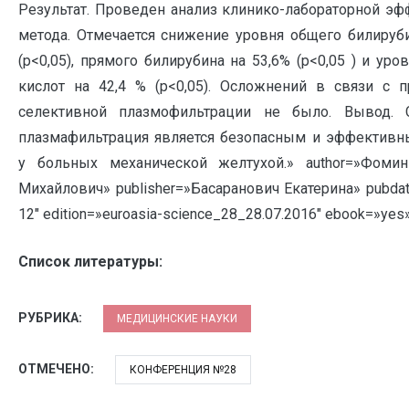
Результат. Проведен анализ клинико-лабораторной эф
метода. Отмечается снижение уровня общего билируби
(р<0,05), прямого билирубина на 53,6% (р<0,05 ) и ур
кислот на 42,4 % (р<0,05). Осложнений в связи с 
селективной плазмофильтрации не было. Вывод. С
плазмафильтрация является безопасным и эффектив
у больных механической желтухой.» author=»Фоми
Михайлович» publisher=»Басаранович Екатерина» pubda
12″ edition=»euroasia-science_28_28.07.2016″ ebook=»yes»
Список литературы:
РУБРИКА:
МЕДИЦИНСКИЕ НАУКИ
ОТМЕЧЕНО:
КОНФЕРЕНЦИЯ №28