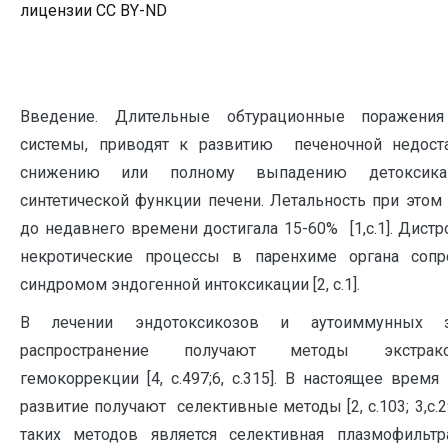
лицензии CC BY-ND
Введение. Длительные обтурационные поражения
системы, приводят к развитию печеночной недоста
снижению или полному выпадению детоксика
синтетической функции печени. Летальность при этом
до недавнего времени достигала 15-60% [1,с.1]. Дист
некротические процессы в паренхиме органа сопр
синдромом эндогенной интоксикации [2, с.1].
В лечении эндотоксикозов и аутоиммунных з
распространение получают методы экстракор
гемокоррекции [4, с.497;6, с.315]. В настоящее врем
развитие получают селективные методы [2, с.103; 3,с.2
таких методов является селективная плазмофильтр