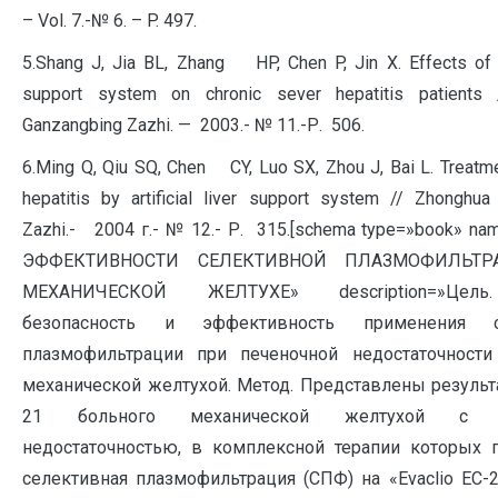
– Vol. 7.-№ 6. – P. 497.
5.Shang J, Jia BL, Zhang HP, Chen P, Jin X. Effects of art
support system on chronic sever hepatitis patients
Ganzangbing Zazhi. — 2003.- № 11.-Р. 506.
6.Ming Q, Qiu SQ, Chen CY, Luo SX, Zhou J, Bai L. Treatm
hepatitis by artificial liver support system // Zhonghu
Zazhi.- 2004 г.- № 12.- Р. 315.[schema type=»book» 
ЭФФЕКТИВНОСТИ СЕЛЕКТИВНОЙ ПЛАЗМОФИЛЬТ
МЕХАНИЧЕСКОЙ ЖЕЛТУХЕ» description=»Цель
безопасность и эффективность применения с
плазмофильтрации при печеночной недостаточност
механической желтухой. Метод. Представлены результ
21 больного механической желтухой с п
недостаточностью, в комплексной терапии которых 
селективная плазмофильтрация (СПФ) на «Evaclio EC-2