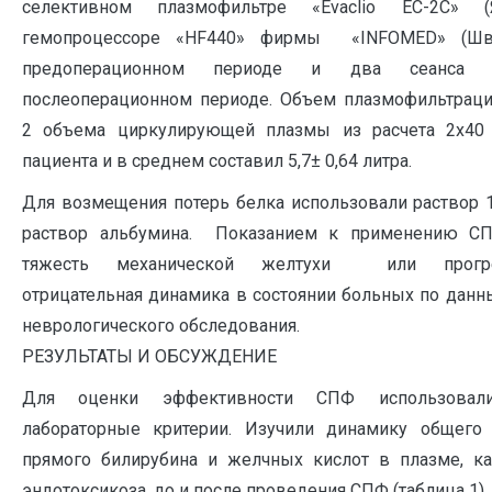
селективном плазмофильтре «Evaclio EC-2C» 
гемопроцессоре «HF440» фирмы «INFOMED» (Шв
предоперационном периоде и два сеанса
послеоперационном периоде. Объем плазмофильтраци
2 объема циркулирующей плазмы из расчета 2х40 
пациента и в среднем составил 5,7± 0,64 литра.
Для возмещения потерь белка использовали раствор 
раствор альбумина. Показанием к применению С
тяжесть механической желтухи или прогре
отрицательная динамика в состоянии больных по данн
неврологического обследования.
РЕЗУЛЬТАТЫ И ОБСУЖДЕНИЕ
Для оценки эффективности СПФ использовали
лабораторные критерии. Изучили динамику общего 
прямого билирубина и желчных кислот в плазме, к
эндотоксикоза, до и после проведения СПФ (таблица 1).