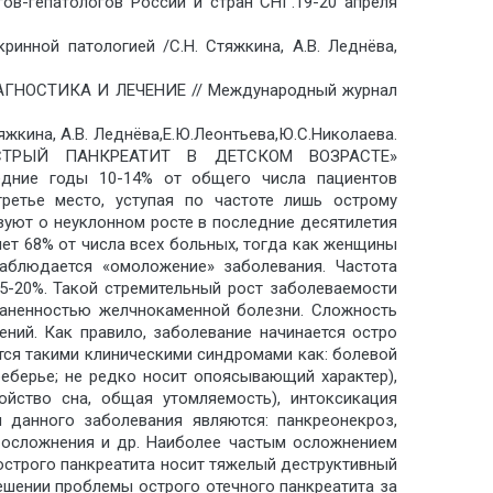
гов-гепатологов России и стран СНГ.19-20 апреля
инной патологией /С.Н. Стяжкина, А.В. Леднёва,
ДИАГНОСТИКА И ЛЕЧЕНИЕ // Международный журнал
жкина, А.В. Леднёва,Е.Ю.Леонтьева,Ю.С.Николаева.
e=»ОСТРЫЙ ПАНКРЕАТИТ В ДЕТСКОМ ВОЗРАСТЕ»
ледние годы 10-14% от общего числа пациентов
третье место, уступая по частоте лишь острому
вуют о неуклонном росте в последние десятилетия
яет 68% от числа всех больных, тогда как женщины
аблюдается «омоложение» заболевания. Частота
5-20%. Такой стремительный рост заболеваемости
раненностью желчнокаменной болезни. Сложность
ений. Как правило, заболевание начинается остро
тся такими клиническими синдромами как: болевой
дреберье; не редко носит опоясывающий характер),
ройство сна, общая утомляемость), интоксикация
и данного заболевания являются: панкреонекроз,
е осложнения и др. Наиболее частым осложнением
острого панкреатита носит тяжелый деструктивный
решении проблемы острого отечного панкреатита за