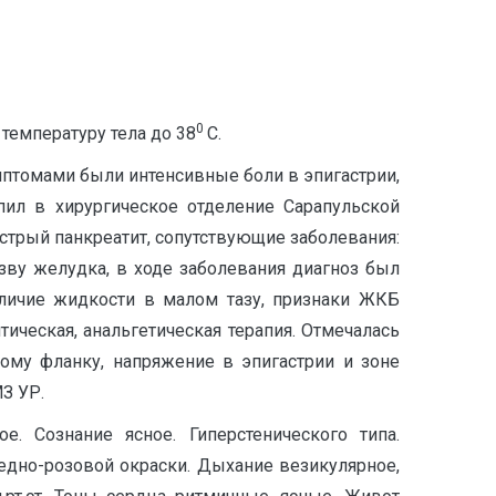
0
температуру тела до 38
С.
имптомами были интенсивные боли в эпигастрии,
пил в хирургическое отделение Сарапульской
 острый панкреатит, сопутствующие заболевания:
зву желудка, в ходе заболевания диагноз был
аличие жидкости в малом тазу, признаки ЖКБ
ическая, анальгетическая терапия. Отмечалась
ому фланку, напряжение в эпигастрии и зоне
З УР.
. Сознание ясное. Гиперстенического типа.
дно-розовой окраски. Дыхание везикулярное,