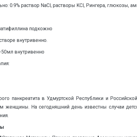
но: 0.9% раствор NaCl, растворы KCl, Рингера, глюкозы, а
платифиллина подкожно
астворе внутривенно.
-50мл внутривенно
пия:
рого панкреатита в Удмуртской Республики и Российской
м женщины. На сегодняшний день известны случаи детско
ния.
ры