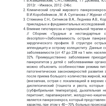
В.А.Вишневский, С.Н.Стяжкина, Т.Г.Дюжева, 
2012г. –Ижевск, 2012 -246с.
Клинический случай жирового панкреонекроза
В.И.Коробейников , М. А. Султанова // Журнал 
Стяжкина С.Н., Ситников В.А., Леднева А.В
прикладных и фундаментальных исследований. –
Влияние гипотиреоза и гормональной терапии н
// Сборник «Трудные и нестандартные 
description=»Заболеваемость острым панкр
хирургического профиля. В структуре остры
аппендициту и острому холециститу. Данные с
заболеваемости (от 47 до 238 на 1 млн. насел
32%. Преимущественно заболевание приходи
панкреатитов у детей с заболеваниями орган
можно объяснить особенностями режима пита
патогенетических закономерностей развития 
после приема большого количества жирной, жа
(внезапная, острая с локализацией в верхних
диспепсический (тошнота и рвота, которые 
(субфебрильная температура), дыхательная 
перитонит, парапанкреатит, желудочно-кишеч
является панкреонекроз, который представлен
характер, при этом у 40—70% больных происхо