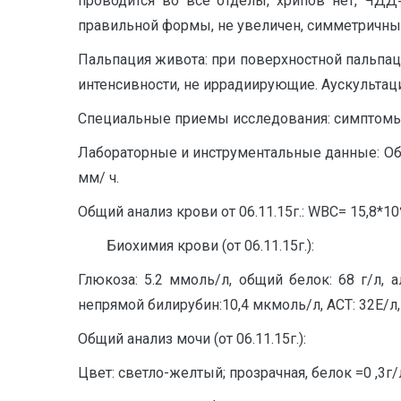
проводится во все отделы, хрипов нет, ЧДД
правильной формы, не увеличен, симметричный,
Пальпация живота: при поверхностной пальпац
интенсивности, не иррадиирующие. Аускульта
Специальные приемы исследования: симптомы
Лабораторные и инструментальные данные: Общий
мм/ ч.
Общий анализ крови от 06.11.15г.: WBC= 15,8*10⁹
Биохимия крови (от 06.11.15г.):
Глюкоза: 5.2 ммоль/л, общий белок: 68 г/л, а
непрямой билирубин:10,4 мкмоль/л, АСТ: 32Е/л,
Общий анализ мочи (от 06.11.15г.):
Цвет: светло-желтый; прозрачная, белок =0 ,3г/л