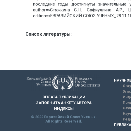
последние годы достигнуты значительные у
author=»Стяжкина С.Н., Сафиуллина А.Р., 
edition=»ЕВРАЗИЙСКИЙ СОЮЗ УЧЕНЫХ_28.11.15_
Список литературы:
НАУЧНОЕ
О жу
Этик
ОПЛАТА ПУБЛИКАЦИИ
Инд
ЗАПОЛНИТЬ АНКЕТУ АВТОРА
Поли
Науч
ИНДЕКСЫ
Науч
© 2022 Евразийский Союз Ученых.
Реда
All Rights Reserved.
ПУБЛИКА