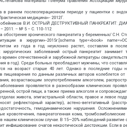
Ю.АСтепанова Материалы Пленума правления Ассоциации хирур
 в раннем послеоперационном периоде у пациентки с эндокр
«Практическая медицина»- 2012Г.
., Коробейников В.И. ОСТРЫЙ ДЕСТРУКТИВНЫЙ ПАНКРЕАТИТ: 
 2011. – № 5 – С. 110-112
а обострение хронического панкреатита у беременных/ С.Н. Стя
ситуации в хирургии»-2015г.[schema type=»book» nam
еатитом из года в год неуклонно растет, составляя в пос
х хирургических заболеваний острый панкреатит занимает 
о времен отечественной и зарубежной литературы свидетельст
ения в год). Среди больных преобладают мужчины, что составл
тся на возраст старше 40 лет. Однако в последние годы н
ов пищеварения по данным различных авторов колеблется от 
ния, возрастающим злоупотреблением алкоголем, распрост
заболевания проявляется в разнообразии клинических проявл
ренной, острой пищи, а также приема алкоголя и сопровождае
 отделах живота, эпигастральной области, правое и левое по
носят рефлекторный характер), астено-вегетативный (расст
недостаточность, гемодинамические нарушения. Осложнениям
ные кровотечения, панкреатогенная кома, тромбоэмболиески
 в нашем клиническом случае. В 15—20% наблюдений развитие 
дит инфицирование очагов некротической деструкции. Если в 