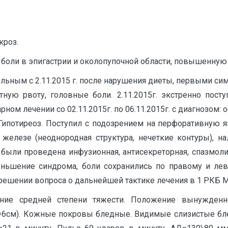
кроз.
боли в эпигастрии и околопупочной области, повышенную 
ольным с 2.11.2015 г. после нарушения диеты, первыми с
ую рвоту, головные боли. 2.11.2015г. экстренно посту
ом лечении со 02.11.2015г. по 06.11.2015г. с диагнозом:
Гипотиреоз. Поступил с подозрением на перфоративную я
железе (неоднородная структура, нечеткие контуры), н
 были проведена инфузионная, антисекреторная, спазмолит
еньшение синдрома, боли сохранились по правому и лев
решении вопроса о дальнейшей тактике лечения в 1 РКБ М
ние средней степени тяжести. Положение вынужденное
=6см). Кожные покровы бледные. Видимые слизистые бле