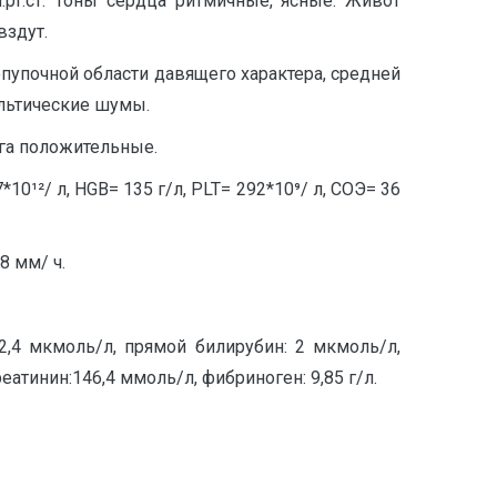
рт.ст. Тоны сердца ритмичные, ясные. Живот
вздут.
пупочной области давящего характера, средней
альтические шумы.
га положительные.
0¹²/ л, HGB= 135 г/л, PLT= 292*10⁹/ л, СОЭ= 36
8 мм/ ч.
 12,4 мкмоль/л, прямой билирубин: 2 мкмоль/л,
еатинин:146,4 ммоль/л, фибриноген: 9,85 г/л.