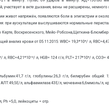
=21 в минуту. Пульс 69 ударов в минуту. АД=130\80 мм.
 участвует в акте дыхания, вены не расширены, немного 
ии живот напряжён, появляются боли в эпигастрии и около
ция: при аускультации выслушиваются нормальные перист
 Керте, Воскресенского, Мейо-Робсона,Щеткина-Блюмбер
 анализ крови от 05.11.2015: WBC= 19,3*10⁹/ л, RBC=4,47*1
/ л, RBC=4,21*10¹²/ л, HGB= 124 г/л, PLT= 217*10⁹/ л, СОЭ= 4
льбумин:41,7 г/л, глобулины:26,3 г/л, билирубин общий:
 АЛТ:49,5Е/л, альфаамилаза:43Е/л, мочевина:6,6ммоль/л, кр
, Ph =5,0, лейкоциты = отр.