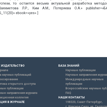
спехи, то остается весьма актуальной разработка методо
Шаяхметова Л.Р., Ким А.М., Потеряева О.А.» publisher=
11(20)» ebook=»yes» ]
 ИЗДАТЕЛЬСТВО
БАЗА ЗНАНИЙ
рнале
Научные публикации
а научных публикаций
Научные направления журна
ексирование
Международные научные
тика открытого доступа
публикации
ные публикации
Всероссийские научные пуб
ные направления журнала
FAQ
кционная коллегия
НАШИ КОНТАКТЫ
ЦИЯ В ЖУРНАЛЕ
198320, Санкт-Петербург,
г. Красное Село, ул. Геолог