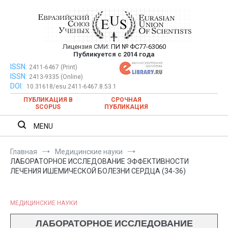
Перейти
к
содержимому
Лицензия СМИ:
ПИ № ФС77-63060
Евразийский Союз Ученых —
Публикуется с 2014 года
публикация научных статей в
ISSN:
Евразийский Союз Ученых — публикация научных статей в
2411-6467 (Print)
ISSN:
2413-9335 (Online)
ежемесячном научном журнале
ежемесячном научном журнале
DOI:
10.31618/esu.2411-6467.8.53.1
ПУБЛИКАЦИЯ В
СРОЧНАЯ
SCOPUS
ПУБЛИКАЦИЯ
MENU
Главная
Медицинские науки
ЛАБОРАТОРНОЕ ИССЛЕДОВАНИЕ ЭФФЕКТИВНОСТИ
ЛЕЧЕНИЯ ИШЕМИЧЕСКОЙ БОЛЕЗНИ СЕРДЦА (34-36)
МЕДИЦИНСКИЕ НАУКИ
ЛАБОРАТОРНОЕ ИССЛЕДОВАНИЕ