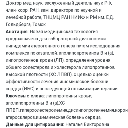
Доктор мед наук, заслуженный деятель наук РФ,
член-корр. РАН, зам. директора по научной и
лечебной работе, ТНЦМЦ РАН НИИФ и РМ им. Е.Д.
Гольдберга, Томск
Анотация:
Новая медицинская технология
предназначена для лабораторной диагностики
липидемии атерогенного генеза путем исследования
комплекса показателей: аполипопротеинов В и (а),
липопротеинов крови (ЛП), определения уровня
общего холестерола и холестерола липопротеинов
высокой плотности (ХС ЛПВП), с целью оценки
эффективности лечения ишемической болезни
сердца (ИБС) и последующей оптимизации терапии.
Ключевые слова:
липопротеины крови,
аполипопротеины В и (а),ХС
ЛПВП,гиперхолестеролемия,дислипопротеинемия,коро
атеросклероз,ишемическая болезнь сердца,
Данные для цитирования:
Наталья Викторовна