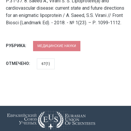
Р.31-37. 8. Saeed A., Virani S. S. Lipoprotein(a) and
cardiovascular disease: current state and future directions
for an enigmatic lipoprotein / A. Saeed, S.S. Virani // Front
Biosci (Landmark Ed). - 2018. - № 1(23). – Р. 1099-1112.
РУБРИКА:
МЕДИЦИНСКИЕ НАУКИ
ОТМЕЧЕНО:
67(1)