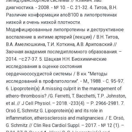
липидтранспортной системы // Клинич. лаб.
диагностика. - 2008. - № 10. - С. 21-32. 4. Титов, В.Н.
Различие конформации апоВ100 в липопротеинах
низкой и очень низкой плотности.
Модифицированные липопротеины и деструктивное
воспаление в интиме артерий (лекция) / В.Н. Титов,
В.А. Амелюшкина, Т.И. Коткина, А.В. Ариповский //
Заочная академия последипломного образования. –
2014. –с.27-37. 5. Шацкая Н.Н. Биохимические
исследования в оценке состояния
сердечнососудистой системы / В кн. "Методы
исследований в профпатологии". - М., 1988. - С. 95-97.
6. Lipoprotein(a): A missing culprit in the management of
athero-thrombosis? /G. Ferretti, T. Bacchetti, Т.Р. Johnston,
et al. // J Cell Physiol. – 2018. -233(4). – Р. 2966-2981. 7.
Orsó E, Schmitz G. Lipoprotein(a) and its role in
inflammation, atherosclerosis and malignancies. / E. Orsó,
G. Schmitz // Clin Res Cardiol Suppl. – 2017. - № 12 (1). –