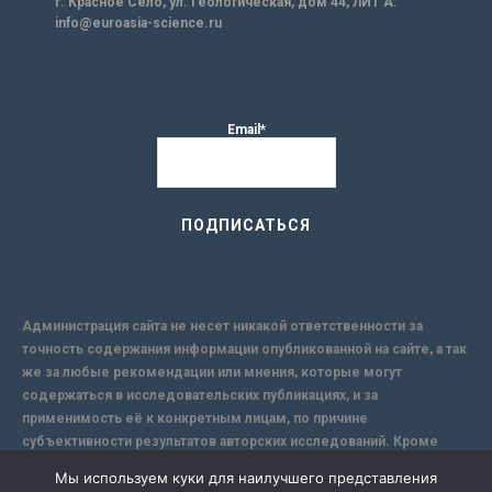
г. Красное Село, ул. Геологическая, дом 44, ЛИТ А.
info@euroasia-science.ru
Email*
Администрация сайта не несет никакой ответственности за
точность содержания информации опубликованной на сайте, а так
же за любые рекомендации или мнения, которые могут
содержаться в исследовательских публикациях, и за
применимость её к конкретным лицам, по причине
субъективности результатов авторских исследований. Кроме
того, поскольку интернет не обеспечивает в полной мере
Мы используем куки для наилучшего представления
надежной защиты информации, Сайт не несет ответственности за