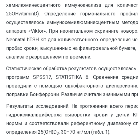
хемилюминесцентного иммуноанализа для количест
25OHvitaminD). Определение гормонального профи
осуществлялось иммунохемилюминесцентным методо
аппарате «Viktor». При неонатальном скрининге ново
Neonatal hTSH kit для количественного определения ч
пробах крови, высушенных на фильтровальной бумаге
анализа с разрешением по времени.
Статистическая обработка результатов осуществлялась
программ SPSS17, STATISTIKA 6. Сравнение средн
проводили с помощью однофакторного дисперсионно
поправки Бонферрони. Различия считали значимыми при 
Результаты исследований. На протяжении всего пери
гидроксикальциферола сыворотки крови у детей КГ
нормы и соответствовали референтному диапазону с
определения 25(ОН)D
: 30–70 нг/мл (табл. 1).
3