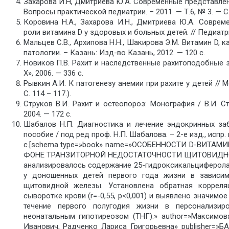
Захарова И.Н, Дмитриева Ю.А. Современные представлен
Вопросы практической педиатрии. – 2011. — Т.6, № 3. — C.
Коровина Н.А., Захарова И.Н., Дмитриева Ю.А. Совре
роли витамина D у здоровых и больных детей. // Педиатрия.
Мальцев С.В., Архипова Н.Н., Шакирова Э.М. Витамин D, 
патологии. – Казань: Изд-во Казань, 2012. — 120 с.
Новиков П.В. Рахит и наследственные рахитоподобные з
Х», 2006. — 336 с.
Рывкин А.И. К патогенезу анемии при рахите у детей // 
С. 114 – 117.).
Струков В.И. Рахит и остеопороз: Монография / В.И. Ст
2004. — 172 с.
Шабалов Н.П. Диагностика и лечение эндокринных заб
пособие / под ред проф. Н.П. Шабалова. – 2-е изд., испр.
с.[schema type=»book» name=»ОСОБЕННОСТИ D-ВИТАМ
ФОНЕ ТРАНЗИТОРНОЙ НЕДОСТАТОЧНОСТИ ЩИТОВИДНОЙ Ж
анализировалось содержание 25-гидроксикальциферола 
у доношенных детей первого года жизни в зависим
щитовидной железы. Установлена обратная коррел
сыворотке крови (r=-0,55, p<0,001) и выявлено значимо
течение первого полугодия жизни в персонализир
неонатальным гипотиреозом (ТНГ).» author=»Максимов
Иванович, Радченко Лариса Григорьевна» publisher=»