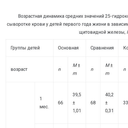
Возрастная динамика средних значений 25-гидро
сыворотке крови у детей первого года жизни в зависим
щитовидной железы,
Группы детей
Основная
Сравнения
К
M
±
M
±
возраст
n
n
n
m
m
39,5
40,2
1
66
±
68
±
3
мес.
1,01
0,31