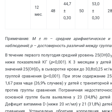
44,7
53,0
12
48
±
50
±
2
мес.
0,30
0,30
Примечание:
M ± m – среднее арифметическое и е
наблюдений; p – достоверность различий между групп
В течение первого полугодия средний уровень 25(ОН)D
3
ниже показателей КГ (
p
<0,001). К 3 месяцам у дете
значений 25(ОН)D
в сыворотке крови до 30,8±0,25 нг/
3
группой сравнения (р<0,001). При этом содержание 2
1,67 раза чаще (26,9% случаев) у детей с транзиторн
против группы сравнения. Пограничная недостаточнос
основной группе была выявлена у 23 (34,8%) детей 
Дефицит витамина D (ниже 20 нг/мл) у 21 (31,8%) детей
сравнения. Установлена обратная корреляция ме