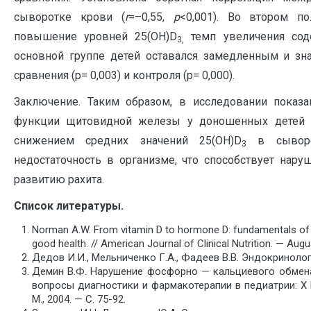
сыворотке крови (
r
=–0,55,
р
<0,001). Во втором по
повышение уровней 25(ОН)D
темп увеличения сод
3,
основной группе детей оставался замедленным и зна
сравнения (p= 0,003) и контроля (p= 0,000).
Заключение. Таким образом, в исследовании показан
функции щитовидной железы у доношенных детей п
снижением средних значений 25(ОН)D
в сыворот
3
недостаточность в организме, что способствует нар
развитию рахита.
Список литературы.
Norman A.W. From vitamin D to hormone D: fundamentals of t
good health. // American Journal of Clinical Nutrition. — Aug
Дедов И.И., Мельниченко Г.А., Фадеев В.В. Эндокринологи
Демин В.Ф. Нарушение фосфорно — кальциевого обмена 
вопросы диагностики и фармакотерапии в педиатрии: X Ро
М., 2004. — C. 75-92.