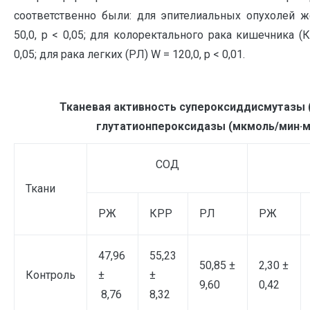
соответственно были: для эпителиальных опухолей 
50,0, р < 0,05; для колоректального рака кишечника (К
0,05; для рака легких (РЛ) W = 120,0, р < 0,01.
Тканевая активность супероксиддисмутазы (
глутатионпероксидазы (
мкмоль/мин·м
СОД
Ткани
РЖ
КРР
РЛ
РЖ
47,96
55,23
50,85 ±
2,30 ±
Контроль
±
±
9,60
0,42
8,76
8,32