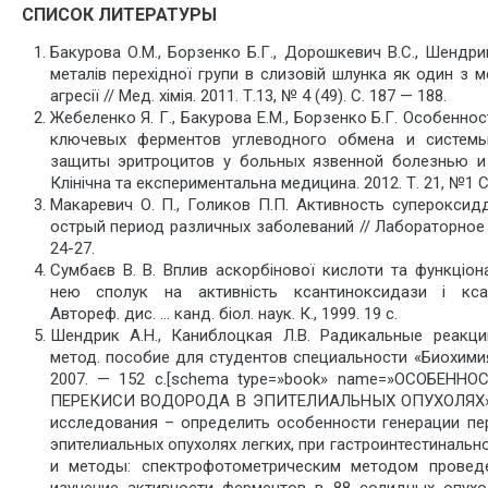
СПИСОК ЛИТЕРАТУРЫ
Бакурова О.М., Борзенко Б.Г., Дорошкевич В.С., Шендрик
металів перехідної групи в слизовій шлунка як один з м
агресії // Мед. хімія. 2011. Т.13, № 4 (49). С. 187 — 188.
Жебеленко Я. Г., Бакурова Е.М., Борзенко Б.Г. Особенно
ключевых ферментов углеводного обмена и системы
защиты эритроцитов у больных язвенной болезнью и
Клінічна та експериментальна медицина. 2012. Т. 21, №1 С
Макаревич О. П., Голиков П.П. Активность супероксид
острый период различных заболеваний // Лабораторное д
24-27.
Cумбаєв В. В. Вплив аскорбінової кислоти та функціон
нею сполук на активність ксантиноксидази і ксант
Автореф. дис. … канд. біол. наук. К., 1999. 19 с.
Шендрик А.Н., Каниблоцкая Л.В. Радикальные реакции
метод. пособие для студентов специальности «Биохими
2007. — 152 с.[schema type=»book» name=»ОСОБЕНН
ПЕРЕКИСИ ВОДОРОДА В ЭПИТЕЛИАЛЬНЫХ ОПУХОЛЯХ» d
исследования – определить особенности генерации пе
эпителиальных опухолях легких, при гастроинтестинальн
и методы: спектрофотометрическим методом проведе
изучение активности ферментов в 88 солидных опухо