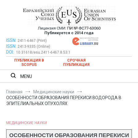
Перейти
к
содержимому
Лицензия СМИ:
ПИ № ФС77-63060
Евразийский Союз Ученых —
Публикуется с 2014 года
публикация научных статей в
ISSN:
Евразийский Союз Ученых — публикация научных статей в
2411-6467 (Print)
ISSN:
2413-9335 (Online)
ежемесячном научном журнале
ежемесячном научном журнале
DOI:
10.31618/esu.2411-6467.8.53.1
ПУБЛИКАЦИЯ В
СРОЧНАЯ
SCOPUS
ПУБЛИКАЦИЯ
MENU
Главная
Медицинские науки
ОСОБЕННОСТИ ОБРАЗОВАНИЯ ПЕРЕКИСИ ВОДОРОДА В
ЭПИТЕЛИАЛЬНЫХ ОПУХОЛЯХ
МЕДИЦИНСКИЕ НАУКИ
ОСОБЕННОСТИ ОБРАЗОВАНИЯ ПЕРЕКИСИ