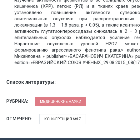
кишечника (КРР), легких (РЛ) и в тканях краев резе
установлено повышение активности суперок
эпителиальных опухолях при распространенных 
локализации (в 1,3 – 1,8 раза, р < 0,05), а также ксанти
активность глутатионпероксидазы снижалась в 2 – 3 р
эпителиальных опухолях наблюдается усиление ге
Нарастание опухолевых уровней Н2О2 может 
формированию агрессивного фенотипа рака.» author
Михайловна » publisher=»БАСАРАНОВИЧ ЕКАТЕРИНА» pub
edition=»ЕВРАЗИЙСКИЙ СОЮЗ УЧЕНЫХ_29.08.2015_08(17)»
Список литературы:
РУБРИКА:
МЕДИЦИНСКИЕ НАУКИ
ОТМЕЧЕНО:
КОНФЕРЕНЦИЯ №17