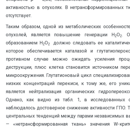
активностью в опухолях. В нетрансформированных тк
отсутствует.
Таким образом, одной из метаболических особенност
опухолей, является повышение генерации Н
О
. 
2
2
образованием Н
О
должно следовать ее каталитиче
2
2
которое обеспечивается каталазой и глутатиоперок
противном случае можно ожидать усиления проц
деструкции, плюс клетка становится источником пер
микроокружения. Глутатионовый цикл специализирова
низких концентраций перекиси, к тому же, его уни
является нейтрализация органических гидропереокси
Однако, как видно из табл. 1, в исследованных с
наблюдалось достоверное снижение активности ГПО. Т
центральных тенденций между парами независимых в
— «нетрансформированная ткань» значения W-крит