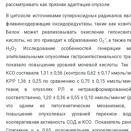
рассматривать как признак адаптации опухоли.
В цитозоле источниками супероксидных радикалов яв
флавинсодержащие оксидоредуктазы, такие как ксанти
Белок может реализовывать окисление гипоксан
-•
кислоты, но это приводит к образованию О
, а также 
2
Н
О
. Исследование особенностей генерации м
2
2
эпителиальными опухолями гастроинтестинального трак
показало повышение уровней мочевой кислоты. Так
КСО составила 1,31 ± 0,56 (контроль 0,62 ± 0,17 нмоль/м
КРР 1,36 ± 0,25 по сравнению с 0,75 ± 0,15 нмоль/ми
ткани; в опухолях РЛ и нетрансформированной
соответственно, 1,20 ± 0,36 и 0,55 ± 0,10 нмоль/мин·мг (р
что одним из патогенетических механизмов, 
повышение опухолевых уровней перекиси водо
кооперативная активность СОД и КСО. Показатель ран
Спирмена ρ = 0,65, положительная корреляционная