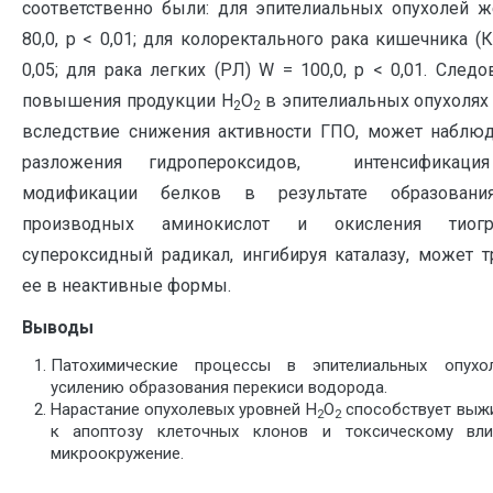
соответственно были: для эпителиальных опухолей 
80,0, р < 0,01; для колоректального рака кишечника (К
0,05; для рака легких (РЛ) W = 100,0, р < 0,01. След
повышения продукции Н
О
в эпителиальных опухолях
2
2
вследствие снижения активности ГПО, может наблю
разложения гидропероксидов, интенсификация
модификации белков в результате образовани
производных аминокислот и окисления тиогр
супероксидный радикал, ингибируя каталазу, может 
ее в неактивные формы.
Выводы
Патохимические процессы в эпителиальных опухо
усилению образования перекиси водорода.
Нарастание опухолевых уровней Н
О
способствует выж
2
2
к апоптозу клеточных клонов и токсическому вл
микроокружение.