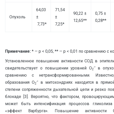
64,03
71,54
90,22 ±
0,75 ±
Опухоль
±
±
12,65**
0,28**
7,73*
7,25*
Примечание:
* — р < 0,05; ** — р < 0,01 по сравнению с 
Установленное повышение активности СОД в эпител
-•
свидетельствует о повышении уровней О
в опухо
2
сравнению с нетрансформированными. Известно
-•
образования О
в митохондриях находится в прямой
2
степени сопряженности дыхательной цепи и резко по
блокаде [3]. Вероятно, что фактором, провоцирующ
может быть интенсификация процессов гликолиза в
«эффект Варбурга». Повышение активности