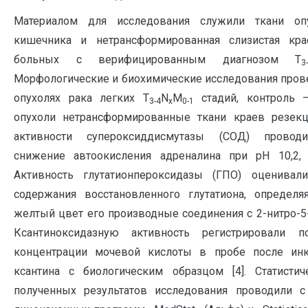
Материалом для исследования служили ткани оп
кишечника и нетрансформированная слизистая кр
больных с верифицированным диагнозом Т
3
Морфологические и биохимические исследования пров
опухолях рака легких Т
N
M
стадий, контроль 
3-4
х
0-1
опухоли нетрансформированные ткани краев резекц
активности супероксиддисмутазы (СОД) проводи
снижение автоокисления адреналина при рН 10,2, 
Активность глутатионпероксидазы (ГПО) оценива
содержания восстановленного глутатиона, определ
желтый цвет его производные соединения с 2-нитро-5-
Ксантиноксидазную активность регистрировали
концентрации мочевой кислоты в пробе после инк
ксантина с биологическим образцом [4]. Статисти
полученных результатов исследования проводили с