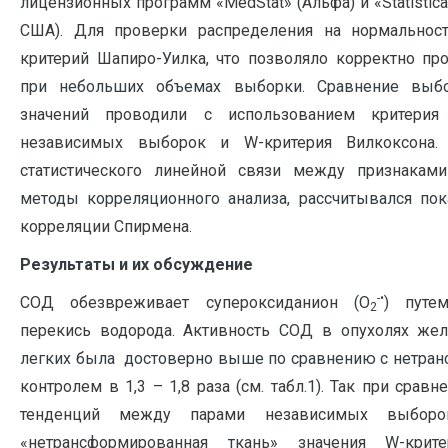
лицензионных программ «MedStat» (Альфа) и «Statistica 5.
США). Для проверки распределения на нормальност
критерий Шапиро-Уилка, что позволяло корректно пр
при небольших объемах выборки. Сравнение выб
значений проводили с использованием критерия
независимых выборок и W-критерия Вилкоксона.
статистического линейной связи между признаками
методы корреляционного анализа, рассчитывался пок
корреляции Спирмена.
Результаты и их обсуждение
-•
СОД обезвреживает супероксиданион (О
) путе
2
перекись водорода. Активность СОД в опухолях жел
легких была достоверно выше по сравнению с нетр
контролем в 1,3 – 1,8 раза (см. табл.1). Так при срав
тенденций между парами независимых выборо
«нетрансформированная ткань» значения W-крит