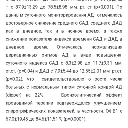
– с 87,9±13,29 до 78,5±8,98 мм. рт. ст (р<0,001). По
данным суточного мониторирования АД отмечалось
достоверное снижение среднего САД, среднего ДАД
как в дневное, так и в ночное время, а также
снижение показателя индекса времени САД и ДАД в
дневное время. Отмечалась нормализация
циркадианных ритмов АД в виде повышения
суточного индекса САД с 8,3±2,98 до 11,7±3,31 мм.
рт.ст. (р=0,04) и ДАД с 7,9±5,44 до 12,55±2,01 мм. рт.ст.
(р=0,02), что свидетельствовало о росте числа
больных с нормальным типом суточной кривой АД
(dipper) на 22%. Бронхолитический эффект
проводимой терапии подтверждался улучшением
спирографических показателей, в частности, ОФВ1 с
67,0±19,45 до 84,6±11,51 % (р=0,0001).