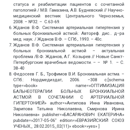
статуса и реабилитации пациентов с сочетанной
патологией / М.В. Гамазина, А.В. Будневский // Научно-
медицинский вестник Центрального Черноземья,
2008. – №32. – С.63-69.
Жданов В.Ф. Системная артериальная гипертензия у
больных бронхиальной астмой.: Автореф. дис… д–ра
мед. наук. / Жданов В.Ф. – СПб., 1993. – 40с.
Жданов В.Ф. Системная артериальная гипертензия у
больных бронхиальной астмой – актуальная
проблема /В.Ф. Жданов, А.Г. Козырев // Новые Санкт-
Петербургские врачебные ведомости. – – № 1. – С.
38-40
Федосеев Г. Б., Трофимов В.И. Бронхиальная астма. –
СПб.: Нордмедиздат, 2006. –308 с.[schema
type=»book» name=»ОПТИМИЗАЦИЯ
БАЛЬНЕОТЕРАПИИ БОЛЬНЫХ БРОНХИАЛЬНОЙ
АСТМОЙ В СОЧЕТАНИИ С АРТЕРИАЛЬНОЙ
ГИПЕРТОНИЕЙ» author=»Антипова Инна Ивановна,
Зарипова Татьяна Николаевна, Смирнова Ирина
Николаевна» publisher=»БАСАРАНОВИЧ ЕКАТЕРИНА»
pubdate=»2017-05-06″ edition=»ЕВРАЗИЙСКИЙ СОЮЗ
УЧЕНЫХ_ 28.02.2015_02(11)» ebook=»yes» ]