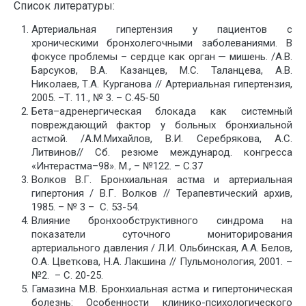
Список литературы:
Артериальная гипертензия у пациентов с
хроническими бронхолегочными заболеваниями. В
фокусе проблемы – сердце как орган — мишень. /А.В.
Барсуков, В.А. Казанцев, М.С. Таланцева, А.В.
Николаев, Т.А. Курганова // Артериальная гипертензия,
2005. –Т. 11., № 3. – С.45-50
Бета–адренергическая блокада как системный
повреждающий фактор у больных бронхиальной
астмой. /А.М.Михайлов, В.И. Серебрякова, А.С.
Литвинов// Сб. резюме международ. конгресса
«Интерастма–98». М., – №122. – С.37
Волков В.Г. Бронхиальная астма и артериальная
гипертония / В.Г. Волков // Терапевтический архив,
1985. – № 3 – С. 53-54.
Влияние бронхообструктивного синдрома на
показатели суточного мониторирования
артериального давления / Л.И. Ольбинская, А.А. Белов,
О.А. Цветкова, Н.А. Лакшина // Пульмонология, 2001. –
№2. – С. 20-25.
Гамазина М.В. Бронхиальная астма и гипертоническая
болезнь: Особенности клинико-психологического