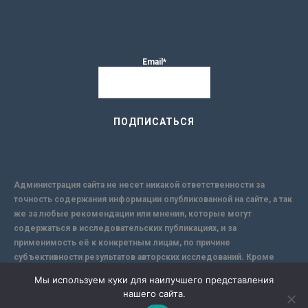
Email*
Администрация сайта не несет никакой ответственности за
точность содержания информации опубликованной на сайте, а так
же за любые рекомендации или мнения, которые могут
содержаться в исследовательских публикациях, и за
применимость её к конкретным лицам, по причине
субъективности результатов авторских исследований. Кроме
того, поскольку интернет не обеспечивает в полной мере
Мы используем куки для наилучшего представления
надежной защиты информации, Сайт не несет ответственности за
нашего сайта.
информацию, присылаемую через интернет.