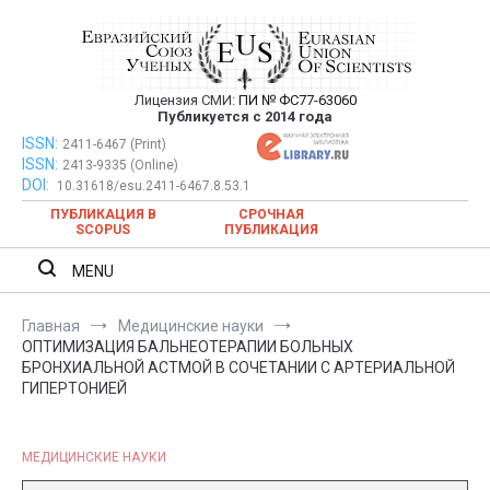
Перейти
к
содержимому
Лицензия СМИ:
ПИ № ФС77-63060
Евразийский Союз Ученых —
Публикуется с 2014 года
публикация научных статей в
ISSN:
Евразийский Союз Ученых — публикация научных статей в
2411-6467 (Print)
ISSN:
2413-9335 (Online)
ежемесячном научном журнале
ежемесячном научном журнале
DOI:
10.31618/esu.2411-6467.8.53.1
ПУБЛИКАЦИЯ В
СРОЧНАЯ
SCOPUS
ПУБЛИКАЦИЯ
MENU
Главная
Медицинские науки
ОПТИМИЗАЦИЯ БАЛЬНЕОТЕРАПИИ БОЛЬНЫХ
БРОНХИАЛЬНОЙ АСТМОЙ В СОЧЕТАНИИ С АРТЕРИАЛЬНОЙ
ГИПЕРТОНИЕЙ
МЕДИЦИНСКИЕ НАУКИ