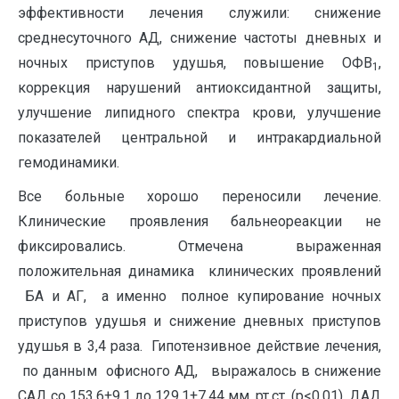
эффективности лечения служили: снижение
среднесуточного АД, снижение частоты дневных и
ночных приступов удушья, повышение ОФВ
,
1
коррекция нарушений антиоксидантной защиты,
улучшение липидного спектра крови, улучшение
показателей центральной и интракардиальной
гемодинамики.
Все больные хорошо переносили лечение.
Клинические проявления бальнеореакции не
фиксировались. Отмечена выраженная
положительная динамика клинических проявлений
БА и АГ, а именно полное купирование ночных
приступов удушья и снижение дневных приступов
удушья в 3,4 раза. Гипотензивное действие лечения,
по данным офисного АД, выражалось в снижение
САД со 153,6±9,1 до 129,1±7,44 мм. рт.ст. (р<0,01), ДАД