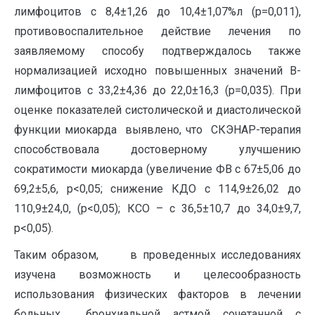
лимфоцитов с 8,4±1,26 до 10,4±1,07%л (р=0,011),
противовоспалительное действие лечения по
заявляемому способу подтверждалось также
нормализацией исходно повышенных значений В-
лимфоцитов с 33,2±4,36 до 22,0±16,3 (р=0,035). При
оценке показателей систолической и диастолической
функции миокарда выявлено, что СКЭНАР-терапия
способствовала достоверному улучшению
сократимости миокарда (увеличение ФВ с 67±5,06 до
69,2±5,6, р<0,05; снижение КДО с 114,9±26,02 до
110,9±24,0, (р<0,05); КСО – с 36,5±10,7 до 34,0±9,7,
р<0,05).
Таким образом, в проведенных исследованиях
изучена возможность и целесообразность
использования физических факторов в лечении
больных бронхиальной астмой сочетанной с