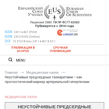
Перейти
к
содержимому
Лицензия СМИ:
ПИ № ФС77-63060
Евразийский Союз Ученых —
Публикуется с 2014 года
публикация научных статей в
ISSN:
Евразийский Союз Ученых — публикация научных статей в
2411-6467 (Print)
ISSN:
2413-9335 (Online)
ежемесячном научном журнале
ежемесячном научном журнале
DOI:
10.31618/esu.2411-6467.8.53.1
ПУБЛИКАЦИЯ В
СРОЧНАЯ
SCOPUS
ПУБЛИКАЦИЯ
MENU
Главная
Медицинские науки
Неустойчивые предсердные тахиаритмии – как
прогностический маркер артериальной гипертензии.
МЕДИЦИНСКИЕ НАУКИ
НЕУСТОЙЧИВЫЕ ПРЕДСЕРДНЫЕ