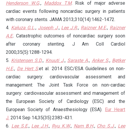
Henderson W.G
.,
Maddox T.M
. Risk of major adverse
cardiac events following noncardiac surgery in patients
with coronary stents. JAMA 2013;310(14):1462-1472.
4.
Kałuza G.L
.,
Joseph J
.,
Lee J.R
.,
Raizner M.E
.,
Raizner
A.E
.
Catastrophic outcomes of noncardiac surgery soon
after coronary stenting. J Am Coll Cardiol
2000;35(5):1288-1294.
5.
Kristensen S.D
.,
Knuuti J
.,
Saraste A
.,
Anker S
.,
Bøtker
H.E
.,
De Hert S
.et al. 2014 ESC/ESA Guidelines on non-
cardiac surgery: cardiovascular assessment and
management: The Joint Task Force on non-cardiac
surgery: cardiovascular assessment and management of
the European Society of Cardiology (ESC) and the
European Society of Anaesthesiology (ESA).
Eur Heart
J.
2014 Sep 14;35(35):2383-431.
6.
Lee S.E
.,
Lee J.H
.,
Ryu K.W
.,
Nam B.H
.,
Cho S.J
.,
Lee