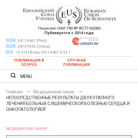
Перейти
к
содержимому
Лицензия СМИ:
ПИ № ФС77-63060
Евразийский Союз Ученых —
Публикуется с 2014 года
публикация научных статей в
ISSN:
Евразийский Союз Ученых — публикация научных статей в
2411-6467 (Print)
ISSN:
2413-9335 (Online)
ежемесячном научном журнале
ежемесячном научном журнале
DOI:
10.31618/esu.2411-6467.8.53.1
ПУБЛИКАЦИЯ В
СРОЧНАЯ
SCOPUS
ПУБЛИКАЦИЯ
MENU
Главная
Медицинские науки
НЕПОСРЕДСТВЕННЫЕ РЕЗУЛЬТАТЫ ДВУХЭТАПНОГО
ЛЕЧЕНИЯ БОЛЬНЫХ С ИШЕМИЧЕСКОЙ БОЛЕЗНЬЮ СЕРДЦА И
ОНКОПАТОЛОГИЕЙ
МЕДИЦИНСКИЕ НАУКИ