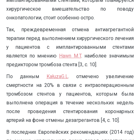
имплантированными стентами, которым планируется
хирургическое вмешательство по поводу
онкопатологии, стоит особенно остро.
Так, преждевременная отмена антиагрегантной
терапии перед выполнением хирургического лечения
у пациентов с имплантированными стентами
является по мнению
H
awn M.T
. наиболее значимым
предиктором тромбоза стента [3, с. 10].
По данным
KałuzaG.L
. отмечено увеличение
смертности на 20% в связи с интраоперационным
тромбозом стентов у пациентов, которым была
выполнена операция в течение нескольких недель
после проведения стентирования коронарных
артерий на фоне отмены дезагрегантов [4, с. 10].
В последних Европейских рекомендациях (2014 год)