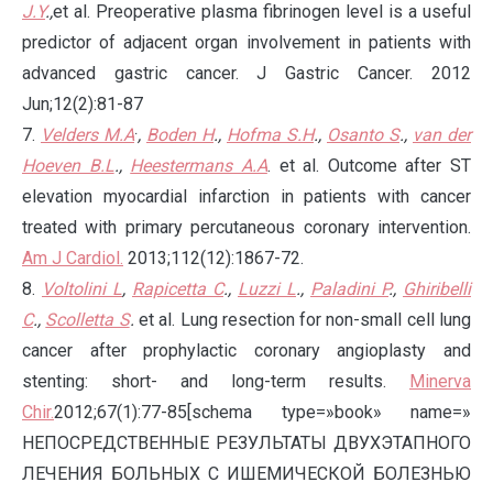
J.Y
.,
et al. Preoperative plasma fibrinogen level is a useful
predictor of adjacent organ involvement in patients with
advanced gastric cancer. J Gastric Cancer. 2012
Jun;12(2):81-87
.
7.
Velders M.A
,
Boden H
.,
Hofma S.H
.,
Osanto S
.,
van der
Hoeven B.L
.,
Heestermans A.A
. еt al. Outcome after ST
elevation myocardial infarction in patients with cancer
treated with primary percutaneous coronary intervention.
Am J Cardiol.
2013;112(12):1867-72.
8.
Voltolini L
,
Rapicetta C
.,
Luzzi L
.,
Paladini P
.,
Ghiribelli
C
.,
Scolletta S
.
et al. Lung resection for non-small cell lung
cancer after prophylactic coronary angioplasty and
stenting: short- and long-term results.
Minerva
Chir.
2012;67(1):77-85[schema type=»book» name=»
НЕПОСРЕДСТВЕННЫЕ РЕЗУЛЬТАТЫ ДВУХЭТАПНОГО
ЛЕЧЕНИЯ БОЛЬНЫХ С ИШЕМИЧЕСКОЙ БОЛЕЗНЬЮ