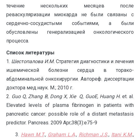
течение нескольких месяцев после
реваскуляризации миокарда не были связаны с
сердечно-сосудистыми событиями, а были
обусловлены генерализацией онкологического
процесса.
Список литературы
1.
Шестопалова И.М.
Стратегия диагностики и лечения
ишемической болезни сердца в торако-
абдоминальной онкохирургии. Автореф. диссертации
доктора мед.наук. М.; 2010 г.
2.
Guo
Q
,
Zhang
B
,
Dong
X
,
Xie
Q
,
GuoE
,
Huang
H
.
et. al.
Elevated levels of plasma fibrinogen in patients with
pancreatic cancer: possible role of a distant metastasis
predictor. Pancreas. 2009 Apr;38(3):e75-9
3.
Hawn M.T
.,
Graham L.A
.,
Richman J.S
.,
Itani K.M
.,