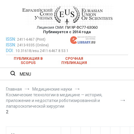
Перейти
к
содержимому
Лицензия СМИ:
ПИ № ФС77-63060
Евразийский Союз Ученых —
Публикуется с 2014 года
публикация научных статей в
ISSN:
Евразийский Союз Ученых — публикация научных статей в
2411-6467 (Print)
ISSN:
2413-9335 (Online)
ежемесячном научном журнале
ежемесячном научном журнале
DOI:
10.31618/esu.2411-6467.8.53.1
ПУБЛИКАЦИЯ В
СРОЧНАЯ
SCOPUS
ПУБЛИКАЦИЯ
MENU
Главная
Медицинские науки
Космические технологии в медицине — история,
приложение и недостатки роботизированной и
лапароскопической хирургии
2