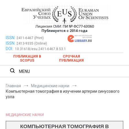
Перейти
к
содержимому
Лицензия СМИ:
ПИ № ФС77-63060
Евразийский Союз Ученых —
Публикуется с 2014 года
публикация научных статей в
ISSN:
Евразийский Союз Ученых — публикация научных статей в
2411-6467 (Print)
ISSN:
2413-9335 (Online)
ежемесячном научном журнале
ежемесячном научном журнале
DOI:
10.31618/esu.2411-6467.8.53.1
ПУБЛИКАЦИЯ В
СРОЧНАЯ
SCOPUS
ПУБЛИКАЦИЯ
MENU
Главная
Медицинские науки
Компьютерная томография в изучении артерии синусового
узла
МЕДИЦИНСКИЕ НАУКИ
КОМПЬЮТЕРНАЯ ТОМОГРАФИЯ В