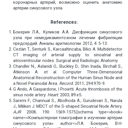
коронарных артерий, возможно оценить анатомию
артерии синусового узла.
R
eferences:
Бокерия Л.А., Куликов А.А. Дисфункция синусового
узла при немедикаментозном лечении фибриляции
предсердий. Анналы аритмологии. 2012; 4: 5-13.
Cezlan T., Senturk S., Karcaaltincaba, Bilici A. Multidetector
CT imaging of arterial supply to sinoatrial and
atrioventricular nodes. Surgical and Radiologic Anatomy.
Chandler N., Aslanidi O., Buckley D., Shin Inada, Birchall S.,
Atkinson A. et al. Computer Three-Dimensional
Anatomical Reconstruction of the Human Sinus Node and
a Novel Paranodal Area.
Record.
2011; 294:970-9.
G Ando, A Gaspardone, I Proietti. Acute thrombosis of the
sinus node artery.
Heart
. 2003; 89:e5.
Saremi F., Channual S., Abolhoda A., Gurudevan S., Narula
J., Miliken J. MDCT of the S-shaped Sinoatrial Node Artery.
AJR
2008; 190: 1569-1575.[schema type=»book»
name=»Компьютерная томография в изучении артерии
синусового узла» author=»Л.А. Бокерия, В.Н.