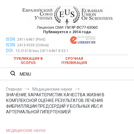
Перейти
к
содержимому
Лицензия СМИ:
ПИ № ФС77-63060
Евразийский Союз Ученых —
Публикуется с 2014 года
публикация научных статей в
ISSN:
Евразийский Союз Ученых — публикация научных статей в
2411-6467 (Print)
ISSN:
2413-9335 (Online)
ежемесячном научном журнале
ежемесячном научном журнале
DOI:
10.31618/esu.2411-6467.8.53.1
ПУБЛИКАЦИЯ В
СРОЧНАЯ
SCOPUS
ПУБЛИКАЦИЯ
MENU
Главная
Медицинские науки
ЗНАЧЕНИЕ ХАРАКТЕРИСТИК КАЧЕСТВА ЖИЗНИ В
КОМПЛЕКСНОЙ ОЦЕНКЕ РЕЗУЛЬТАТОВ ЛЕЧЕНИЯ
ФИБРИЛЛЯЦИИ ПРЕДСЕРДИЙ У БОЛЬНЫХ ИБС И
АРТЕРИАЛЬНОЙ ГИПЕРТЕНЗИЕЙ
МЕДИЦИНСКИЕ НАУКИ