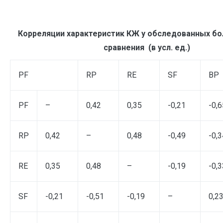
Корреляции характеристик КЖ у обследованных бо
сравнения (в усл. ед.)
PF
RP
RE
SF
BP
PF
–
0,42
0,35
-0,21
-0,6
RP
0,42
–
0,48
-0,49
-0,3
RE
0,35
0,48
–
-0,19
-0,3
SF
-0,21
-0,51
-0,19
–
0,2