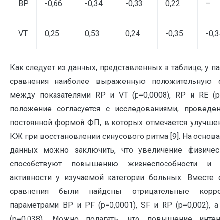
BP
-0,66
-0,34
-0,33
0,22
–
VT
0,25
0,53
0,24
-0,35
-0,3
Как следует из данных, представленных в таблице, у п
сравнения наиболее выраженную положительную с
между показателями RP и VT (p=0,0008), RP и RE (p
положение согласуется с исследованиями, провед
постоянной формой ФП, в которых отмечается улучше
КЖ при восстановлении синусового ритма [9]. На основ
данных можно заключить, что увеличение физичес
способствуют повышению жизнеспособности и 
активности у изучаемой категории больных. Вместе 
сравнения были найдены отрицательные корр
параметрами BP и PF (p=0,0001), SF и RP (p=0,002), 
(p=0,038). Можно полагать, что повышение инте