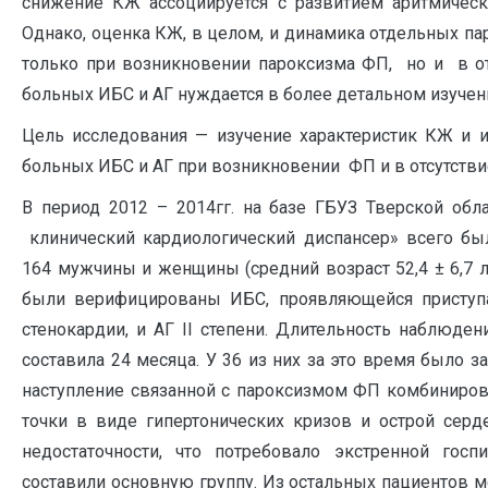
снижение КЖ ассоциируется с развитием аритмическ
Однако, оценка КЖ, в целом, и динамика отдельных п
только при возникновении пароксизма ФП, но и в от
больных ИБС и АГ нуждается в более детальном изучении [
Цель исследования — изучение характеристик КЖ и и
больных ИБС и АГ при возникновении ФП и в отсутстви
В период 2012 – 2014гг. на базе ГБУЗ Тверской обл
клинический кардиологический диспансер» всего бы
164 мужчины и женщины (средний возраст 52,4 ± 6,7 ле
были верифицированы ИБС, проявляющейся приступ
стенокардии, и АГ II степени. Длительность наблюде
составила 24 месяца. У 36 из них за это время было з
наступление связанной с пароксизмом ФП комбиниров
точки в виде гипертонических кризов и острой серд
недостаточности, что потребовало экстренной госпи
составили основную группу. Из остальных пациентов 