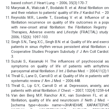
based сohort // Heart Lung. – 2006; 35(3):170-7.
Maryniak A., Walczak F., Bodalski R. et al. Atrial fibrillation
and their relation to patients’ quality of life // Kardiol Pol. – 
Reynolds M.R., Lavelle T., Essebag V. et al. Influence of a
fibrillation recurrence on quality of life outcomes in a pop
with new-onset atrial fibrillation: the Fibrillation Regist
Therapies, Adverse events and Lifestyle (FRACTAL) study
2006; 152(6): 1097-103.
Singh S.N., Tang X.C., Singh B.N. et al. Quality of life and exe
patients in sinus rhythm versus persistent atrial fibrillation:
Cooperative Studies Program Substudy // J Am Coll Cardiol.
3.
Suzuki S., Kasanuki H. The influences of psychosocial as
symptoms on quality of life of patients with arrhythmia:
paroxysmal atrial fibrillation // Int J Behav Med. – 2004;11(2):
Thrall G., Lane D., Carroll D. et al. Quality of life in patients with 
systematic review // Am J Med. – 2006:448.
Thrall G., Lip G.Y., Carroll D. et al. Depression, anxiety, and
patients with atrial fibrillation // Chest. – 2007; 132(4):1259-64
Van den Berg M.P, Ranchor A.V., van Sonderen F.L. et al.
fibrillation, quality of life and neuroticism // Neth J Med. 
[schema type=»book» name=»ЗНАЧЕНИЕ ХАРАКТЕР