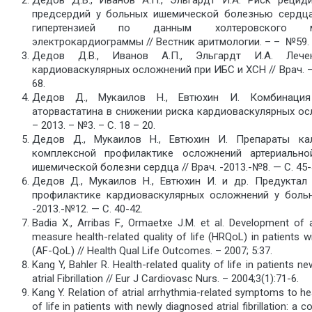
Дедов Д.В., Иванов А.П., Эльгардт И.А. Риск рецид
предсердий у больных ишемической болезнью сердца
гипертензией по данным холтеровского мо
электрокардиограммы // Вестник аритмологии. – – №59. 
Дедов Д.В., Иванов А.П., Эльгардт И.А. Лече
кардиоваскулярных осложнений при ИБС и ХСН // Врач. –
68.
Дедов Д., Мукаилов Н., Евтюхин И. Комбинаци
аторвастатина в снижении риска кардиоваскулярных осл
– 2013. – №3. – С. 18 – 20.
Дедов Д., Мукаилов Н., Евтюхин И. Препараты ка
комплексной профилактике осложнений артериально
ишемической болезни сердца // Врач. -2013.-№8. — С. 45-
Дедов Д., Мукаилов Н., Евтюхин И. и др. Предуктал
профилактике кардиоваскулярных осложнений у больн
-2013.-№12. — С. 40-42.
Badia X., Arribas F., Ormaetxe J.M. et al. Development of 
measure health-related quality of life (HRQoL) in patients with
(AF-QoL) // Health Qual Life Outcomes. – 2007; 5:37.
Kang Y, Bahler R. Health-related quality of life in patients n
atrial Fibrillation // Eur J Cardiovasc Nurs. – 2004;3(1):71-6.
Kang Y. Relation of atrial arrhythmia-related symptoms to hea
of life in patients with newly diagnosed atrial fibrillation: a