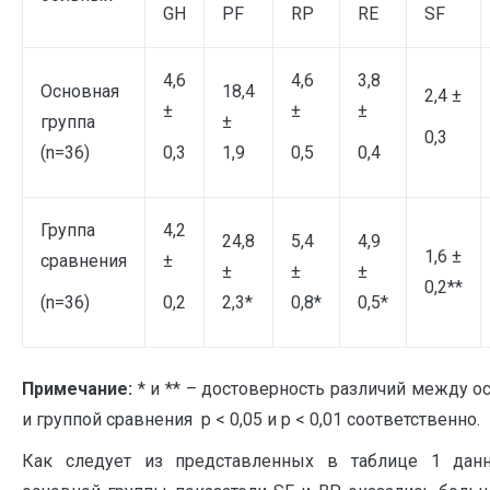
GH
PF
RP
RE
SF
4,6
4,6
3,8
Основная
18,4
2,4 ±
±
±
±
группа
±
0,3
(n=36)
0,3
1,9
0,5
0,4
Группа
4,2
24,8
5,4
4,9
1,6 ±
сравнения
±
±
±
±
0,2**
(n=36)
0,2
2,3*
0,8*
0,5*
Примечание:
* и ** – достоверность различий между о
и группой сравнения p < 0,05 и p < 0,01 соответственно.
Как следует из представленных в таблице 1 дан