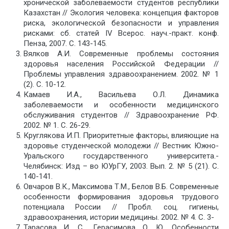
хронической заболеваемости студентов республики
Казахстан // Экология человека: концепция факторов
риска, экологической безопасности и управления
рисками: сб. статей IV Всерос. науч.-практ. конф.
Пенза, 2007. С. 143-145.
Вялков А.И. Современные проблемы состояния
здоровья населения Российской Федерации //
Проблемы управления здравоохранением. 2002. № 1
(2). С. 10-12.
Камаев И.А., Васильева О.Л. Динамика
заболеваемости и особенности медицинского
обслуживания студентов // Здравоохранение РФ.
2002. № 1. С. 26-29.
Круглякова И.П. Приоритетные факторы, влияющие на
здоровье студенческой молодежи // Вестник Южно-
Уральского государственного университета.-
Челябинск: Изд – во ЮУрГУ, 2003. Вып. 2. № 5 (21). С.
140-141.
Овчаров В.К., Максимова Т.М., Белов В.Б. Современные
особенности формирования здоровья трудового
потенциала России // Пробл. соц. гигиены,
здравоохранения, истории медицины. 2002. № 4. С. 3-
Тарасова И. С., Герасимова О. Ю. Особенности