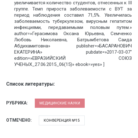
увеличивается количество студентов, отнесенных к III
группе. Темп прироста заболеваемости с ВУТ за
период наблюдения составил 71,5%. Увеличилась
заболеваемость туберкулезом, вирусным гепатитом
инфекциями, передаваемыми половым путем.»
author=»Герасимова Оксана Юрьевна, Семченко
Любовь Николаевна, Батрымбетова Саида
Абдихамитовна» publisher=»БАСАРАНОВИЧ
ЕКАТЕРИНА» pubdate=»2017-03-07″
edition=»ЕВРАЗИЙСКИЙ СОЮЗ
УЧЕНЫХ_27.06.2015_06(15)» ebook=»yes» ]
Список литературы:
РУБРИКА:
МЕДИЦИНСКИЕ НАУКИ
ОТМЕЧЕНО:
КОНФЕРЕНЦИЯ №15