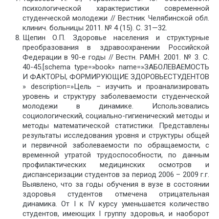
психологической характеристики современной
студенческой молодежи // Вестник Челябинской обл.
клинич. больницы 2011. № 4 (15). С. 31—32.
Щепин О.П. Здоровье населения и структурные
преобразования в здраво­охранении Российской
Федерации в 90-е годы // Вестн. РАМН. 2001. № 3. С.
40-45.[schema type=»book» name=»ЗАБОЛЕВАЕМОСТЬ
И ФАКТОРЫ, ФОРМИРУЮЩИЕ ЗДОРОВЬЕСТУДЕНТОВ
» description=»Цель – изучить и проанализировать
уровень и структуру заболеваемости студенческой
молодежи в динамике. Использовались
социологический, социально-гигиенический методы и
методы математической статистики. Представлены
результаты исследования уровня и структуры общей
и первичной заболеваемости по обращаемости, с
временной утратой трудоспособности, по данным
профилактических медицинских осмотров и
диспансеризации студентов за период 2006 – 2009 г.г.
Выявлено, что за годы обучения в вузе в состоянии
здоровья студентов отмечена отрицательная
динамика. От I к IV курсу уменьшается количество
студентов, имеющих I группу здоровья, и наоборот