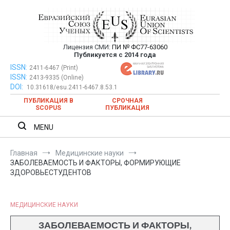
Перейти
к
содержимому
Лицензия СМИ:
ПИ № ФС77-63060
Евразийский Союз Ученых —
Публикуется с 2014 года
публикация научных статей в
ISSN:
Евразийский Союз Ученых — публикация научных статей в
2411-6467 (Print)
ISSN:
2413-9335 (Online)
ежемесячном научном журнале
ежемесячном научном журнале
DOI:
10.31618/esu.2411-6467.8.53.1
ПУБЛИКАЦИЯ В
СРОЧНАЯ
SCOPUS
ПУБЛИКАЦИЯ
MENU
Главная
Медицинские науки
ЗАБОЛЕВАЕМОСТЬ И ФАКТОРЫ, ФОРМИРУЮЩИЕ
ЗДОРОВЬЕСТУДЕНТОВ
МЕДИЦИНСКИЕ НАУКИ
ЗАБОЛЕВАЕМОСТЬ И ФАКТОРЫ,