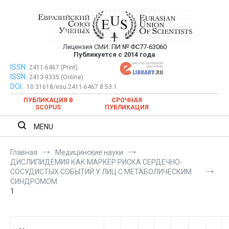
Перейти
к
содержимому
Лицензия СМИ:
ПИ № ФС77-63060
Евразийский Союз Ученых —
Публикуется с 2014 года
публикация научных статей в
ISSN:
Евразийский Союз Ученых — публикация научных статей в
2411-6467 (Print)
ISSN:
2413-9335 (Online)
ежемесячном научном журнале
ежемесячном научном журнале
DOI:
10.31618/esu.2411-6467.8.53.1
ПУБЛИКАЦИЯ В
СРОЧНАЯ
SCOPUS
ПУБЛИКАЦИЯ
MENU
Главная
Медицинские науки
ДИСЛИПИДЕМИЯ КАК МАРКЕР РИСКА СЕРДЕЧНО-
СОСУДИСТЫХ СОБЫТИЙ У ЛИЦ С МЕТАБОЛИЧЕСКИМ
СИНДРОМОМ
1