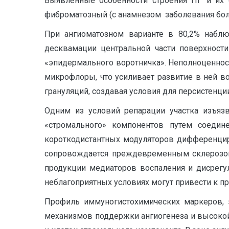
Выявленные особенности строения ПГ и их с
фиброматозный (с анамнезом заболевания боле
При ангиоматозном варианте в 80,2% наблю
десквамации центральной части поверхност
«эпидермального воротничка». Неполноценност
микрофлоры, что усиливает развитие в ней в
грануляций, создавая условия для персистенци
Одним из условий репарации участка изъязв
«стромального» компонентов путем соеди
короткодистантных модуляторов дифференциро
сопровождается преждевременным склерозом
продукции медиаторов воспаления и дисрегу
неблагоприятных условиях могут привести к п
Профиль иммуногистохимических маркеров, 
механизмов поддержки ангиогенеза и высокой