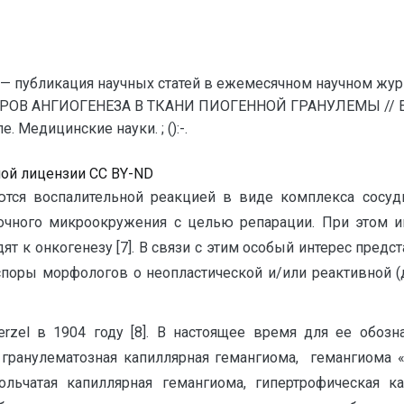
— публикация научных статей в ежемесячном научном жур
РОВ АНГИОГЕНЕЗА В ТКАНИ ПИОГЕННОЙ ГРАНУЛЕМЫ // Ев
 Медицинские науки. ; ():-.
ной лицензии CC BY-ND
я воспалительной реакцией в виде комплекса сосуди
чного микроокружения с целью репарации. При этом и
т к онкогенезу [7]. В связи с этим особый интерес предс
поры морфологов о неопластической и/или реактивной (
rzel в 1904 году [8]. В настоящее время для ее обоз
 гранулематозная капиллярная гемангиома, гемангиома «
дольчатая капиллярная гемангиома, гипертрофическая 