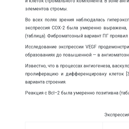
и клеток стромального компонента. В зоне ан
элементов стромы.
Во всех полях зрения наблюдалась гиперэксп
экспрессия СОХ-2 была умеренно выражена, 
(таблица). Фиброматозный вариант ПГ проявил
Исследование экспрессии VEGF продемонстр
образованиях до повышенной — в ангиоматозны
Известно, что в процессах ангиогенеза, васк
пролиферацию и дифференцировку клеток [3
варианта строения.
Реакция с Вcl–2 была умеренно позитивна (табл
Экспрессия