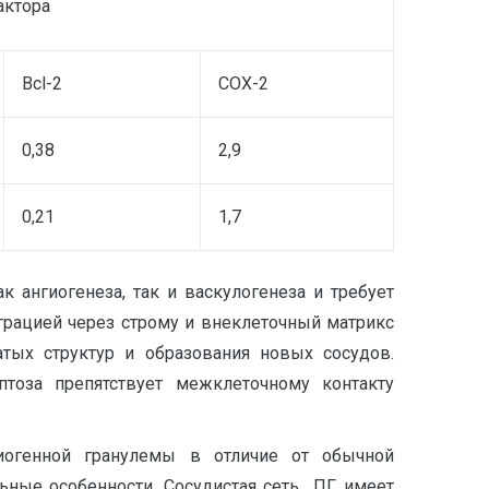
актора
Bcl-2
COX-2
0,38
2,9
0,21
1,7
 ангиогенеза, так и васкулогенеза и требует
грацией через строму и внеклеточный матрикс
тых структур и образования новых сосудов.
оза препятствует межклеточному контакту
пиогенной гранулемы в отличие от обычной
льные особенности. Сосудистая сеть ПГ имеет