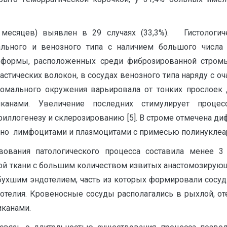
 месяцев) выявлен в 29 случаях (33,3%). Гистологич
ального и венозного типа с наличием большого числ
 формы, расположенных среди фиброзированной стромы
стических волокон, в сосудах венозного типа наряду с о
мального окружения варьировала от тонких прослоек д
ликанами. Увеличение последних стимулирует проце
риллогенезу и склерозированию [5]. В строме отмечена 
нно лимфоцитами и плазмоцитами с примесью полинуклеа
вования патологического процесса составила менее 3
ной ткани с большим количеством извитых анастомозирую
ухшим эндотелием, часть из которых формировали сосуд
дотелия. Кровеносные сосуды располагались в рыхлой, о
иканами.