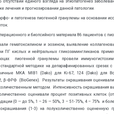
 отсутствии единого взгляда на этиопатогенез заболева
ике лечения и прогнозировании данной патологии.
рфо- и патогенеза пиогенной гранулемы на основании ис
ток.
рационного и биопсийного материала 86 пациентов с пио
ли гематоксилином и эозином, выявление коллагенов
ани ПГ кислых и нейтральных гликозамингликанов прим
азцах пиогенной гранулемы провели иммуногистохими
о стандартной методике на депарафинированных срезах с
ные МКА: MIB1 (Dako) для Ki-67, 124 (Dako) для Bcl-2
-2, β-ФРФ (BioGenex). Результаты окрашивания оценивал
луколичественным методом. Интенсивность окрашивания выр
Количественно оценивали процент позитивных клеток (о
ации (0 — до 5%, 1 – 26 — 50%, 3 – 51-75%, 4 – 75% и бо
 окрашивания (1-3) на полуколичественно оцененную г