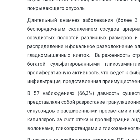
покрывающего опухоль.
Длительный анамнез заболевания (более 3
беспорядочным скоплением сосудов артери
сосудистых полостей различных размеров и
распределение и фокальное разволокнение эла
гладкомышечных клеток. Выраженность стро
богатой сульфатированными гликозаминг
пролиферативную активность, что ведет к фиб
инфильтрация, представленная преимуществе
В 57 наблюдениях (66,3%) давность сущест
представляли собой разрастание грануляцион
синусоидов с расширенными просветами и наб
капилляров за счет отека и пролиферации эн
волокнами, гликопротеидами и гликозаминогл