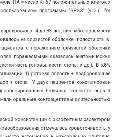
муле: ПА = число Ki-67 положительных клеток х
спользованием программы “SPSS” (v13.0. for
арьировал от 4 до 83 лет, пик заболеваемости
зовалось на слизистой оболочке полости рта, в
пациентов с поражением слизистой оболочки
более поражаемыми оказались анатомические
стая часть головы, кисти, стопы и др.). В 5,8%
лизации: 1) ротовая полость + подбородочная
бедро + стопа. У двух пациентов констатирован
 прооперированных больных женского пола 3
нимали оральные контрацептивы длительностью
еской консистенции с экзофитным характером
 новообразования отмечалась кровоточивость, у
о место истончение и изъязвление эпителия,