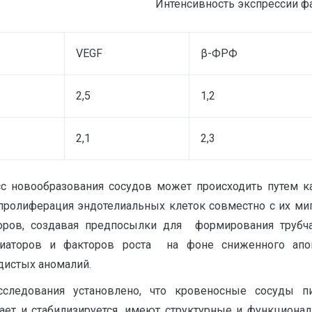
Интенсивность экспрессии ф
VEGF
β-ФРФ
2,5
1,2
2,1
2,3
с новообразования сосудов может происходить путем как
 пролиферация эндотелиальных клеток совместно с их ми
оров, создавая предпосылки для формирования трубча
аторов и факторов роста на фоне сниженного апопт
дистых аномалий.
сследования установлено, что кровеносные сосуды 
вает и стабилизируется, имеют структурные и функциона