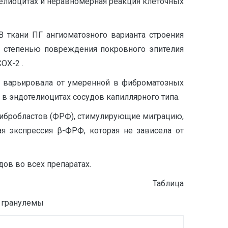
телиоцитах и неравномерная реакция клеточных
В ткани ПГ ангиоматозного варианта строения
о степенью повреждения покровного эпителия
ОХ-2 .
 варьировала от умеренной в фиброматозных
в эндотелиоцитах сосудов капиллярного типа.
 фибробластов (ФРФ), стимулирующие миграцию,
 экспрессия β-ФРФ, которая не зависела от
дов во всех препаратах.
Таблица
й гранулемы