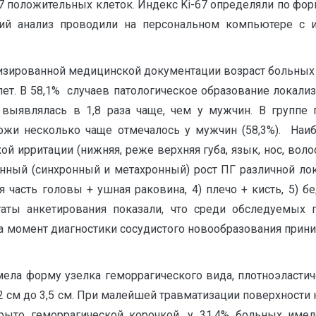
7 положительных клеток. Индекс Ki-67 определяли по фор
кий анализ проводили на персональном компьютере с и
зированной медицинской документации возраст больных в
лет. В 58,1% случаев патологическое образование локали
выявлялась в 1,8 раза чаще, чем у мужчин. В группе 
ожи несколько чаще отмечалось у мужчин (58,3%). Наи
 ирритации (нижняя, реже верхняя губа, язык, нос, волоси
ый (синхронный и метахронный) рост ПГ различной лока
тая часть головы + ушная раковина, 4) плечо + кисть, 5) 
таты анкетирования показали, что среди обследуемых
а момент диагностики сосудистого новообразования при
ела форму узелка геморрагического вида, плотноэластич
2 см до 3,5 см. При малейшей травматизации поверхности
ыто геморрагической корочкой, у 31,4% больных имел