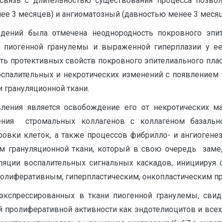
вязь с длительностью существования процесса позвол
е 3 месяцев) и ангиоматозный (давностью менее 3 месяц
дений была отмечена неоднородность покровного эпит
и пиогенной гранулемы и выраженной гиперплазии у е
ь протективных свойств покровного эпителиального плас
оспалительных и некротических изменений с появлением
и грануляционной ткани.
ления является освобождение его от некротических ма
нения стромальных коллагенов с коллагеном базал
вки клеток, а также процессов фибрилло- и ангиогенез
 грануляционной ткани, который в свою очередь заме
ляции воспалительных сигнальных каскадов, инициируя 
ролиферативным, гиперпластическим, онкопластическим про
экспрессированных в ткани пиогенной гранулемы, свид
 пролиферативной активности как эндотелиоцитов и всех 