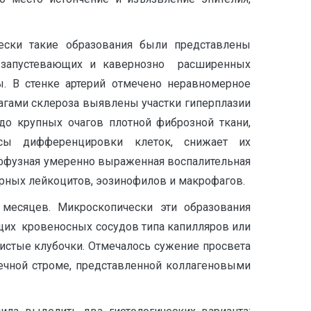
ески такие образования были представлены
а запустевающих и кавернозно расширенных
. В стенке артерий отмечено неравномерное
чагами склероза выявлены участки гиперплазии
о крупных очагов плотной фиброзной ткани,
ссы дифференцировки клеток, снижает их
диффузная умеренно выраженная воспалительная
рных лейкоцитов, эозинофилов и макрофагов.
 месяцев. Микроскопически эти образования
щих кровеносных сосудов типа капилляров или
истые клубочки. Отмечалось сужение просвета
течной строме, представленной коллагеновыми