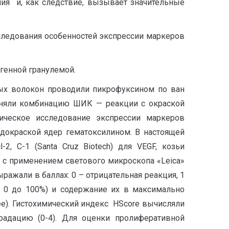
ния и, как следствие, вызывает значительные
следования особенностей экспрессии маркеров
генной гранулемой.
ых волокон проводили пикрофуксином по ван
еняли комбинацию ШИК — реакции с окраской
ческое исследование экспрессии маркеров
 докраской ядер гематоксилином. В настоящей
, C-1 (Santa Cruz Biotech) для VEGF, козьи
и с применением светового микроскопа «Leica»
ажали в баллах: 0 – отрицательная реакция, 1
т 0 до 100%) и содержание их в максимально
лее). Гистохимический индекс HScore вычисляли
радацию (0-4). Для оценки пролиферативной