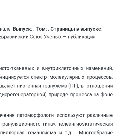
нале,
Выпуск:
,
Том:
,
Страницы в выпуске:
-
разийский Союз Ученых — публикация
сто-тканевых и внутриклеточных изменений,
нициируется спектр молекулярных процессов,
тавляет пиогенная гранулема (ПГ), в отношении
дисрегенераторной) природе процесса на фоне
начения патоморфологи используют различные
грануляционного типа», телеангиоэктатическая
капиллярная гемангиома и т.д. Многообразие