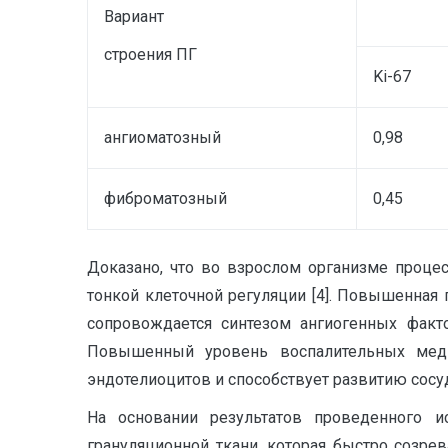
Вариант
строения ПГ
K
i-67
ангиоматозный
0,98
фиброматозный
0,45
Доказано, что во взрослом организме процес
тонкой клеточной регуляции [4]. Повышенная
сопровождается синтезом ангиогенных факт
Повышенный уровень воспалительных меди
эндотелиоцитов и способствует развитию сосу
На основании результатов проведенного и
грануляционной ткани, которая быстро созре