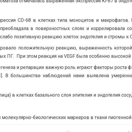
гиоматоза отмечалась выраженная экспрессия Ki-67 в эндо
рессия CD-68 в клетках типа моноцитов и макрофагов. 
преобладала в поверхностных слоях и коррелировала с
 слабо позитивную реакцию клеток эндотелия и стромы к С
ировало положительную реакцию, выраженность которой
х ПГ. При этом реакция на VEGF была особенно высокой 
улогенеза и репарации важную роль играют факторы роста
]. В большинстве наблюдений нами выявлена умеренная
ица) в клетках базального слоя эпителия и эндотелия сосу
 молекулярно-биологических маркеров в ткани пиогенно