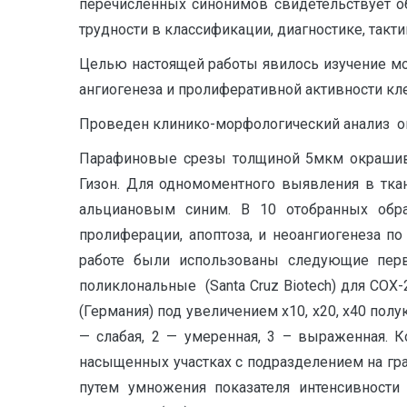
перечисленных синонимов свидетельствует об
трудности в классификации, диагностике, такт
Целью настоящей работы явилось изучение мо
ангиогенеза и пролиферативной активности кле
Проведен клинико-морфологический анализ опе
Парафиновые срезы толщиной 5мкм окрашива
Гизон. Для одномоментного выявления в тк
альциановым синим. В 10 отобранных обр
пролиферации, апоптоза, и неоангиогенеза п
работе были использованы следующие первич
поликлональные (Santa Cruz Biotech) для COX
(Германия) под увеличением х10, х20, х40 по
— слабая, 2 — умеренная, 3 – выраженная. 
насыщенных участках с подразделением на град
путем умножения показателя интенсивности