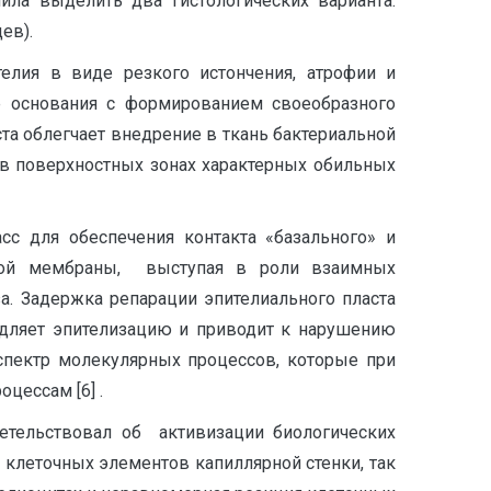
ила выделить два гистологических варианта:
ев).
елия в виде резкого истончения, атрофии и
е основания с формированием своеобразного
та облегчает внедрение в ткань бактериальной
 в поверхностных зонах характерных обильных
сс для обеспечения контакта «базального» и
ьной мембраны, выступая в роли взаимных
а. Задержка репарации эпителиального пласта
дляет эпителизацию и приводит к нарушению
спектр молекулярных процессов, которые при
цессам [6] .
етельствовал об активизации биологических
клеточных элементов капиллярной стенки, так