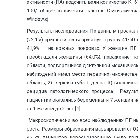
активности (ПА) подсчитывали количество Ki-6
100/ общее количество клеток. Статистичес
Windows).
Результаты исследования. По данным проанали
(22,1%) пришелся на возрастную группу 41-50 
41,9% – на кожных покровах. У женщин ПГ 
преобладали женщины (64,0%), поражение к
области, подвергшиеся длительной механической
наблюдений имел место первично-множественн
область, 2) верхняя губа + десна, 3) волосис
рецидив патологического процесса. Резуль
пациентки оказались беременны и 7 женщин н
от 1 месяца до 3 лет [1].
Макроскопически во всех наблюдениях ПГ им
роста. Размеры образования варьировали от 0,
46,5% пациентов новообразование было покр