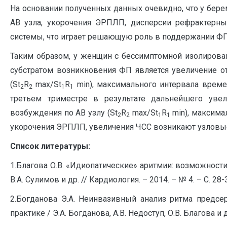
На основании полученных данных очевидно, что у бер
АВ узла, укорочения ЭРПЛП, дисперсии рефрактерны
системы, что играет решающую роль в поддержании ФП [1
Таким образом, у женщин с бессимптомной изолирова
субстратом возникновения ФП является увеличение о
(St
R
max/St
R
min), максимального интервала време
2
2
1
1
третьем триместре в результате дальнейшего увел
возбуждения по АВ узлу (St
R
max/St
R
min), максима
2
2
1
1
укорочения ЭРПЛП, увеличения ЧСС возникают узловы
Список литературы:
1.Благова О.В. «Идиопатические» аритмии: возможности
В.А. Сулимов и др. // Кардиология. – 2014. – № 4. – С. 28-
2.Богданова Э.А. Неинвазивный анализ ритма предс
практике / Э.А. Богданова, А.В. Недоступ, О.В. Благова и др