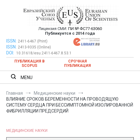
Перейти
к
содержимому
Лицензия СМИ:
ПИ № ФС77-63060
Евразийский Союз Ученых —
Публикуется с 2014 года
публикация научных статей в
ISSN:
Евразийский Союз Ученых — публикация научных статей в
2411-6467 (Print)
ISSN:
2413-9335 (Online)
ежемесячном научном журнале
ежемесячном научном журнале
DOI:
10.31618/esu.2411-6467.8.53.1
ПУБЛИКАЦИЯ В
СРОЧНАЯ
SCOPUS
ПУБЛИКАЦИЯ
MENU
Главная
Медицинские науки
ВЛИЯНИЕ СРОКОВ БЕРЕМЕННОСТИ НА ПРОВОДЯЩУЮ
СИСТЕМУ СЕРДЦА ПРИ БЕССИМПТОМНОЙ ИЗОЛИРОВАННОЙ
ФИБРИЛЛЯЦИИ ПРЕДСЕРДИЙ
МЕДИЦИНСКИЕ НАУКИ