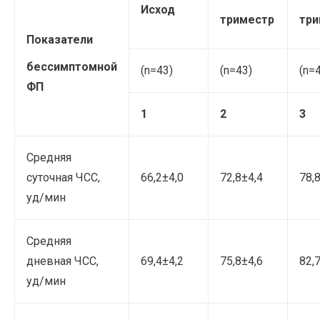
Исход
триместр
три
Показатели
бессимптомной
(n=43)
(n=43)
(n=
ФП
1
2
3
Средняя
суточная ЧСС,
66,2±4,0
72,8±4,4
78,
уд/мин
Средняя
дневная ЧСС,
69,4±4,2
75,8±4,6
82,
уд/мин