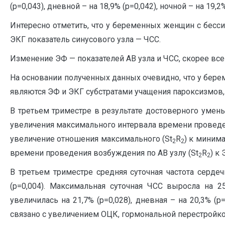
(p=0,043), дневной – на 18,9% (p=0,042), ночной – на 19,2%
Интересно отметить, что у беременных женщин с бесси
ЭКГ показатель синусового узла — ЧСС.
Изменение ЭФ — показателей АВ узла и ЧСС, скорее все
На основании полученных данных очевидно, что у бер
являются ЭФ и ЭКГ субстратами учащения пароксизмов, 
В третьем триместре в результате достоверного умен
увеличения максимального интервала времени проведен
увеличение отношения максимального (St
R
) к миним
2
2
времени проведения возбуждения по АВ узлу (St
R
) к
2
2
В третьем триместре средняя суточная частота сердечн
(p=0,004). Максимальная суточная ЧСС выросла на 25,
увеличилась на 21,7% (p=0,028), дневная – на 20,3% (p
связано с увеличением ОЦК, гормональной перестройко