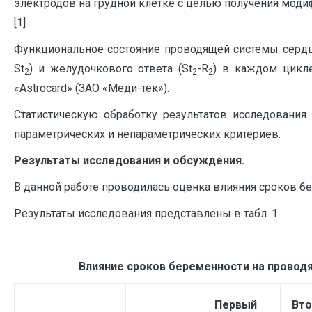
электродов на грудной клетке с целью получения мод
[1].
Функциональное состояние проводящей системы сердц
St
) и желудочкового ответа (St
-R
) в каждом цикле
2
2
2
«Astrocard» (ЗАО «Меди-тек»).
Статистическую обработку результатов исследования 
параметрических и непараметрических критериев.
Результаты исследования и обсуждения.
В данной работе проводилась оценка влияния сроков 
Результаты исследования представлены в табл. 1.
Влияние сроков беременности на провод
Первый
Вто