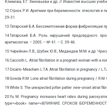
Климова, Е.Г. Зиновьева и др. // Известия высших учеб
12.Стрюк Р.И. Аритмии при беременности: этиология и пер
29-31.
13.Татарский Б.А. Бессимптомная форма фибрилляции пред
14.Татарский Б.А. Роль нарушений предсердного про
аритмологии. – 2005. – № 41. – С. 39-46.
15.Чирейкин Л.В., Шубик Ю.В., Медведев М.М. и др. Чре
16.Cacciotti L. Atrial fibrillation in a pregnant woman with a n
17.Dicarlo-Meacham L.T.A. Atrial fibrillation in pregnancy / L
18.Gowda R.M. Lone atrial fibrillation during pregnancy / R.M. G
19.White S. The unexpected pitter patter: new-onset atrial fib
20.Yu M. Pregnancy increases heart rates during paroxysmal s
type=»book» name=»ВЛИЯНИЕ СРОКОВ БЕРЕМЕН