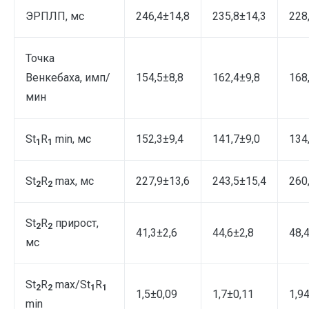
ЭРПЛП, мс
246,4±14,8
235,8±14,3
228
Точка
Венкебаха, имп/
154,5±8,8
162,4±9,8
168
мин
St
R
min, мс
152,3±9,4
141,7±9,0
134
1
1
St
R
max, мс
227,9±13,6
243,5±15,4
260
2
2
St
R
прирост,
2
2
41,3±2,6
44,6±2,8
48,
мс
St
R
max/St
R
2
2
1
1
1,5±0,09
1,7±0,11
1,9
min