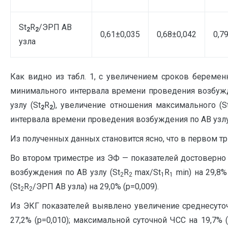
St
R
/ЭРП АВ
2
2
0,61±0,035
0,68±0,042
0,7
узла
Как видно из табл. 1, с увеличением сроков берем
минимального интервала времени проведения возбужд
узлу (St
R
), увеличение отношения максимального (S
2
2
интервала времени проведения возбуждения по АВ узлу
Из полученных данных становится ясно, что в первом т
Во втором триместре из ЭФ — показателей достоверно
возбуждения по АВ узлу (St
R
max/St
R
min) на 29,8
2
2
1
1
(St
R
/ЭРП АВ узла) на 29,0% (p=0,009).
2
2
Из ЭКГ показателей выявлено увеличение среднесуточно
27,2% (p=0,010); максимальной суточной ЧСС на 19,7% (