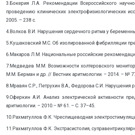
3.Бокерия Л.А. Рекомендации Всероссийского научн
проведению клинических электрофизиологических иссл
2005. – 238 с.
4.Волков В.И. Нарушения сердечного ритма у беременных /
5.Кушаковский М.С. Об изолированной фибрилляции предс
6.Макаров Л.М. Национальные российские рекомендации
7.Медведев М.М. Возможности холтеровского монитор
М.М. Берман и др. // Вестник аритмологии. – 2014. – № 77.
8.Мравян С.Р., Петрухин В.А., Федорова С.И. Нарушения
9.Оферкин А.И. Анализ электрической активности пре
аритмологии. – 2010.– № 61. – C. 37–45.
10.Рахматуллов Ф.К. Чреспищеводная электростимуляция
11.Рахматуллов Ф.К. Экстрасистолия, суправентрикуляр