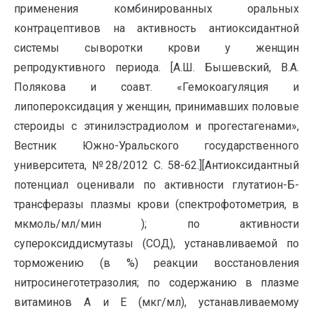
применения комбинированных оральных
контрацептивов на активность антиоксидантной
системы сыворотки крови у женщин
репродуктивного периода. [А.Ш. Бышевский, В.А.
Полякова и соавт. «Гемокоагуляция и
липопероксидация у женщин, принимавших половые
стероиды с этинилэстрадиолом и прогестагенами»,
Вестник Южно-Уральского государственного
университета, №28/2012 С. 58-62.][Антиоксидантный
потенциал оценивали по активности глутатион-Б-
трансферазы плазмы крови (спектрофотометрия, в
мкмоль/мл/мин ); по активности
супероксиддисмутазы (СОД), устанавливаемой по
торможению (в %) реакции восстановления
нитросинеготетразолия; по содержанию в плазме
витаминов А и Е (мкг/мл), устанавливаемому