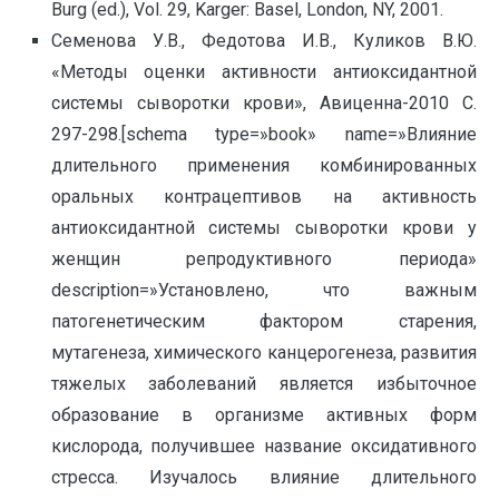
Burg (ed.), Vol. 29, Karger: Basel, London, NY, 2001.
Семенова У.В., Федотова И.В., Куликов В.Ю.
«Методы оценки активности антиоксидантной
системы сыворотки крови», Авиценна-2010 С.
297-298.[schema type=»book» name=»Влияние
длительного применения комбинированных
оральных контрацептивов на активность
антиоксидантной системы сыворотки крови у
женщин репродуктивного периода»
description=»Установлено, что важным
патогенетическим фактором старения,
мутагенеза, химического канцерогенеза, развития
тяжелых заболеваний является избыточное
образование в организме активных форм
кислорода, получившее название оксидативного
стресса. Изучалось влияние длительного