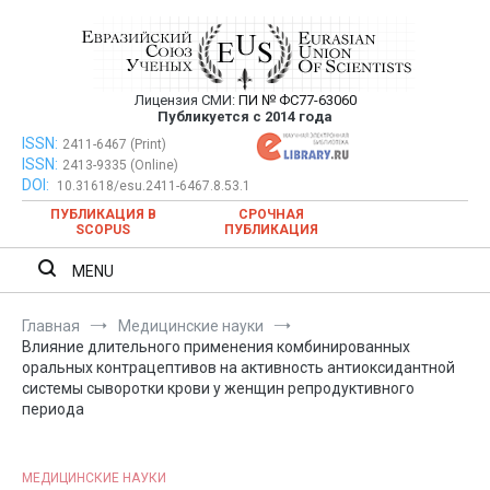
Перейти
к
содержимому
Лицензия СМИ:
ПИ № ФС77-63060
Евразийский Союз Ученых —
Публикуется с 2014 года
публикация научных статей в
ISSN:
Евразийский Союз Ученых — публикация научных статей в
2411-6467 (Print)
ISSN:
2413-9335 (Online)
ежемесячном научном журнале
ежемесячном научном журнале
DOI:
10.31618/esu.2411-6467.8.53.1
ПУБЛИКАЦИЯ В
СРОЧНАЯ
SCOPUS
ПУБЛИКАЦИЯ
MENU
Главная
Медицинские науки
Влияние длительного применения комбинированных
оральных контрацептивов на активность антиоксидантной
системы сыворотки крови у женщин репродуктивного
периода
МЕДИЦИНСКИЕ НАУКИ