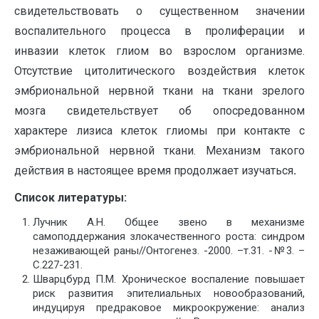
свидетельствовать о существенном значении
воспалительного процесса в пролиферации и
инвазии клеток глиом во взрослом организме.
Отсутствие цитолитического воздействия клеток
эмбриональной нервной ткани на ткани зрелого
мозга свидетельствует об опосредованном
характере лизиса клеток глиомы при контакте с
эмбриональной нервной ткани. Механизм такого
действия в настоящее время продолжает изучаться
.
Список литературы:
Лучник А.Н. Общее звено в механизме
самоподдержания злокачественного роста: синдром
незаживающей раны//Онтогенез. -2000. –т.31. -№3. –
С.227-231.
Шварцбурд П.М. Хроническое воспаление повышает
риск развития эпителиальных новообразований,
индуцируя предраковое микроокружение: анализ