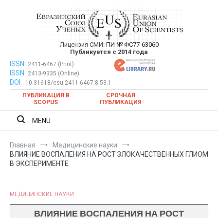
Перейти
к
содержимому
Лицензия СМИ:
ПИ № ФС77-63060
Евразийский Союз Ученых —
Публикуется с 2014 года
публикация научных статей в
ISSN:
Евразийский Союз Ученых — публикация научных статей в
2411-6467 (Print)
ISSN:
2413-9335 (Online)
ежемесячном научном журнале
ежемесячном научном журнале
DOI:
10.31618/esu.2411-6467.8.53.1
ПУБЛИКАЦИЯ В
СРОЧНАЯ
SCOPUS
ПУБЛИКАЦИЯ
MENU
Главная
Медицинские науки
ВЛИЯНИЕ ВОСПАЛЕНИЯ НА РОСТ ЗЛОКАЧЕСТВЕННЫХ ГЛИОМ
В ЭКСПЕРИМЕНТЕ
МЕДИЦИНСКИЕ НАУКИ
ВЛИЯНИЕ ВОСПАЛЕНИЯ НА РОСТ