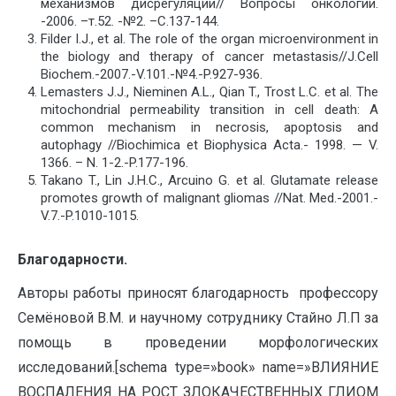
механизмов дисрегуляции// Вопросы онкологии.
-2006. –т.52. -№2. –С.137-144.
Filder I.J., et al. The role of the organ microenvironment in
the biology and therapy of cancer metastasis//J.Cell
Biochem.-2007.-V.101.-№4.-P.927-936.
Lemasters J.J., Nieminen A.L., Qian T., Trost L.C. et al. The
mitochondrial permeability transition in cell death: A
common mechanism in necrosis, apoptosis and
autophagy //Biochimica et Biophysica Acta.- 1998. — V.
1366. – N. 1-2.-P.177-196.
Takano T., Lin J.H.C., Arcuino G. et al. Glutamate release
promotes growth of malignant gliomas //Nat. Med.-2001.-
V.7.-P.1010-1015.
Благодарности.
Авторы работы приносят благодарность профессору
Семёновой В.М. и научному сотруднику Стайно Л.П за
помощь в проведении морфологических
исследований.[schema type=»book» name=»ВЛИЯНИЕ
ВОСПАЛЕНИЯ НА РОСТ ЗЛОКАЧЕСТВЕННЫХ ГЛИОМ