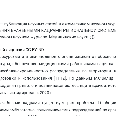
— публикация научных статей в ежемесячном научном жур
ЧЕНИЯ ВРАЧЕБНЫМИ КАДРАМИ РЕГИОНАЛЬНОЙ СИСТЕМЫ 
ном научном журнале. Медицинские науки. ; ():-.
ной лицензии CC BY-ND
ресурсами и в значительной степени зависит от обеспеч
атуры, обеспечение медицинскими работниками националь
несбалансированностью распределения по территории,
отовки и использования [11,12]. По данным М.С.Валид 
ведения привело к возникновению дефицита врачей, кото
ть ликвидирован к 2020 г.
ачебными кадрами существует ряд проблем: 1) общи
ачами амбулаторно-поликлинических подразделений по ср