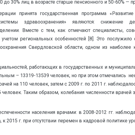
0 до 30% лиц в возрасте старше пенсионного и 50-60% — пр
ерации принята государственная программа «Развитие
истемы здравоохранения» являются: снижение де
делении. Вместе с тем, как отмечают специалисты, со
 учетом региональных особенностей [8]. Это послужило
оохранения Свердловской области, одном из наиболее 
специальностей, работающих в государственных и муницип
льным – 13319-13539 человек, но при этом отмечались нек
ачей на 110 человек, затем с 2009 г. по 2011 г. наблюдалос
человек. Таким образом, колебания численности врачей за
печенности населения врачами: в 2008-2012 гг. наблюдал
, к 2015 г. при отсутствии перемен в кадровой политике 