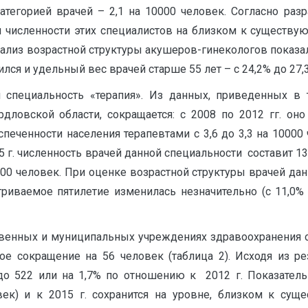
атегорией врачей – 2,1 на 10000 человек. Согласно ра
ия численности этих специалистов на близком к существу
нализ возрастной структуры акушеров-гинекологов показал
ился и удельный вес врачей старше 55 лет – с 24,2% до 27,
 специальность «терапия». Из данных, приведенных в т
дловской области, сокращается: с 2008 по 2012 гг. оно
печенности населения терапевтами с 3,6 до 3,3 на 10000 
5 г. численность врачей данной специальности составит 13
0000 человек. При оценке возрастной структуры врачей да
триваемое пятилетие изменилась незначительно (с 11,0% 
твенных и муниципальных учреждениях здравоохранения об
кое сокращение на 56 человек (таблица 2). Исходя из р
до 522 или на 1,7% по отношению к 2012 г. Показатель
век) и к 2015 г. сохранится на уровне, близком к сущ