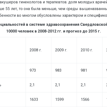
 акушеров гинекологов и терапевтов: доля молодых враче
арше 55 лет, то она была меньше, чем среды вышеназванны
собенности во многом обусловлены характером и специфико
циальностей в системе здравоохранения Свердловской
10000 человек в 2008-2012 гг. и прогноз до 2015 г.
2008 г.
2009 г.
2010 г.
973
983
981
ь
2,1
2,1
2,1
1633
1599
1566