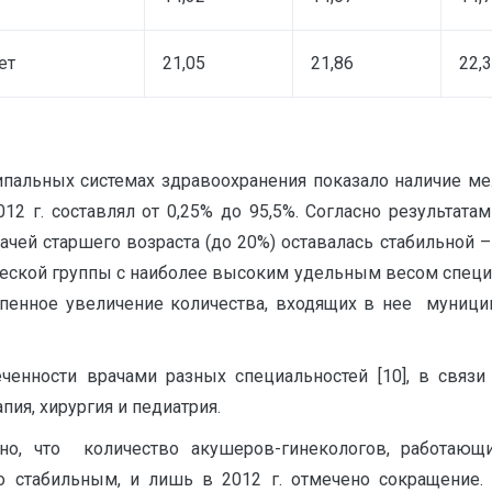
ет
21,05
21,86
22,
ипальных системах здравоохранения показало наличие ме
12 г. составлял от 0,25% до 95,5%. Согласно результатам
чей старшего возраста (до 20%) оставалась стабильной –
ческой группы с наиболее высоким удельным весом специал
епенное увеличение количества, входящих в нее муницип
ченности врачами разных специальностей [10], в связ
пия, хирургия и педиатрия.
но, что количество акушеров-гинекологов, работающ
но стабильным, и лишь в 2012 г. отмечено сокращение.