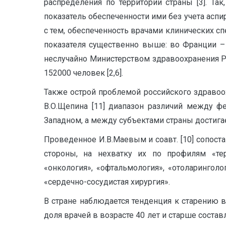
распределения по территории страны [3]. Та
показатель обеспеченности ими без учета аспир
с тем, обеспеченность врачами клинических спе
показателя существенно выше: во Франции – 37
неслучайно Министерством здравоохранения Р
152000 человек [2,6].
Также острой проблемой российского здраво
В.О.Щепина [11] диапазон различий между ф
Западном, а между субъектами страны достигает
Проведенное И.В.Маевым и соавт. [10] сопост
стороны, на нехватку их по профилям «терап
«онкология», «офтальмология», «отоларинголо
«сердечно-сосудистая хирургия».
В стране наблюдается тенденция к старению в
доля врачей в возрасте 40 лет и старше состав