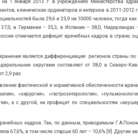
к, на 1 января 2013 г. в учреждениях Министерства здра
антов, клинических ординаторов и интернов в 2011-2012 гг.
циальностей была 29,6 и 25,9 на 10000 человек, тогда ка
,0, в Германии – 35,3, в Испании – 38,0, Нидерландах – 
оссии отмечается дефицит врачебных кадров в стране, о
охранения является дифференциация регионов страны по 
едеральными округами составляет от 38,0 в Северо-Кав
 2,9 раз.
авление фактической и нормативной обеспеченности врач
ия», «хирургия», «гастроэнтерология», «пульмонология
гия», а с другой, на профицит по специальностям «акуш
рачебных кадров. Так, по данным, приводимым Г.А.Пономар
ляла 67,6%, в том числе старше 60 лет – 10,6% [9]. Другие 