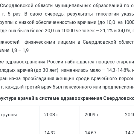
Свердловской области муниципальных образований по 
 г. 5 раз. В свою очередь, результаты типологии указ
ппы с низкой обеспеченностью врачами (до 10,0 на 10000 ч
 где она была более 20,0 на 10000 человек – 31,1% и 34,0%,
лжностей физическими лицами в Свердловской области
не 1,8 – 1,9.
е здравоохранения России наблюдается процесс старени
олодых врачей (до 30 лет) изменилась мало – 14,3-14,8%,
бран из-за преобладания женщин среди врачебного персона
12 г. каждый третий врач был пенсионного или предпенсионн
уктура врачей в системе здравоохранения Свердловской
 группы
2008 г.
2009 г.
2010
14,32
14,67
14,7