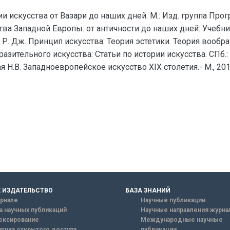
и искусства от Вазари до наших дней. М.: Изд. группа Прог
усства Западной Европы. от античности до наших дней: Учебн
Р. Дж. Принцип искусства: Теория эстетики. Теория воображе
зительного искусства: Статьи по истории искусства. СПб.: 
я Н.В. Западноевропейское искусство XIX столетия.- М., 201
 ИЗДАТЕЛЬСТВО
БАЗА ЗНАНИЙ
рнале
Научные публикации
а научных публикаций
Научные направления журна
ексирование
Международные научные
тика открытого доступа
публикации