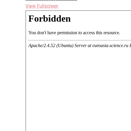
View Fullscreen
Перейти
к
содержимому
PDF