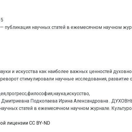
15
— публикация научных статей в ежемесячном научном жур
науки и искусства как наиболее важных ценностей духовн
ворот стимулировали научные исследования, развитие о
я,прогресс,философия,наука,искусство,
 Дмитриевна Подкопаева Ирина Александровна . ДУХО
научных статей в ежемесячном научном журнале. Культуроло
ной лицензии CC BY-ND