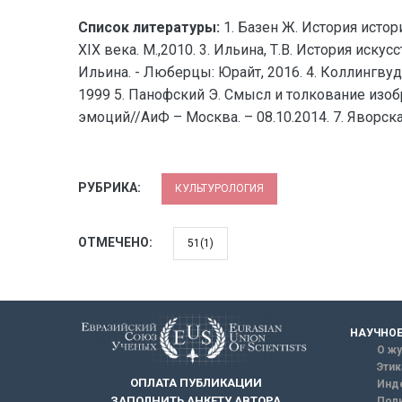
Список литературы:
1. Базен Ж. История истори
XIX века. М.,2010. 3. Ильина, Т.В. История иск
Ильина. - Люберцы: Юрайт, 2016. 4. Коллингвуд 
1999 5. Панофский Э. Смысл и толкование изобра
эмоций//АиФ – Москва. – 08.10.2014. 7. Яворска
РУБРИКА:
КУЛЬТУРОЛОГИЯ
ОТМЕЧЕНО:
51(1)
НАУЧНОЕ
О жу
Этик
ОПЛАТА ПУБЛИКАЦИИ
Инд
ЗАПОЛНИТЬ АНКЕТУ АВТОРА
Поли