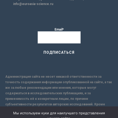
info@euroasia-science.ru
Email*
Администрация сайта не несет никакой ответственности за
точность содержания информации опубликованной на сайте, а так
же за любые рекомендации или мнения, которые могут
содержаться в исследовательских публикациях, и за
применимость её к конкретным лицам, по причине
субъективности результатов авторских исследований. Кроме
того, поскольку интернет не обеспечивает в полной мере
Мы используем куки для наилучшего представления
надежной защиты информации, Сайт не несет ответственности за