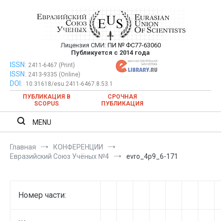
Перейти
к
содержимому
Лицензия СМИ:
ПИ № ФС77-63060
Евразийский Союз Ученых —
Публикуется с 2014 года
публикация научных статей в
ISSN:
Евразийский Союз Ученых — публикация научных статей в
2411-6467 (Print)
ISSN:
2413-9335 (Online)
ежемесячном научном журнале
ежемесячном научном журнале
DOI:
10.31618/esu.2411-6467.8.53.1
ПУБЛИКАЦИЯ В
СРОЧНАЯ
SCOPUS
ПУБЛИКАЦИЯ
MENU
Главная
КОНФЕРЕНЦИИ
Евразийский Союз Учёных №4
evro_4p9_6-171
Номер части: