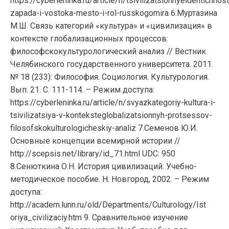
https://cyberleninka.ru/article/n/tsivilizatsionnyeidentichnost
zapada-i-vostoka-mesto-i-rol-russkogomira 6.Муртазина
М.Ш. Связь категорий «культура» и «цивилизация» в
контексте глобализационных процессов:
философскокультурологический анализ // Вестник
Челябинского государственного университета. 2011.
№ 18 (233): Философия. Социология. Культурология.
Вып. 21. С. 111-114. – Режим доступа:
https://cyberleninka.ru/article/n/svyazkategoriy-kultura-i-
tsivilizatsiya-v-konteksteglobalizatsionnyh-protsessov-
filosofskokulturologicheskiy-analiz 7.Семенов Ю.И.
Основные концепции всемирной истории //
http://scepsis.net/library/id_71.html UDC: 950
8.Сенюткина О.Н. История цивилизаций. Учебно-
методическое пособие. Н. Новгород, 2002. – Режим
доступа:
http://academ.lunn.ru/old/Departments/Culturology/Ist
oriya_civilizaciy.htm 9. Сравнительное изучение