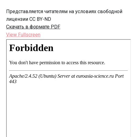
Представляется читателям на условиях свободной
лицензии CC BY-ND
Скачать в формате PDF
View Fullscreen
Перейти
к
содержимому
PDF