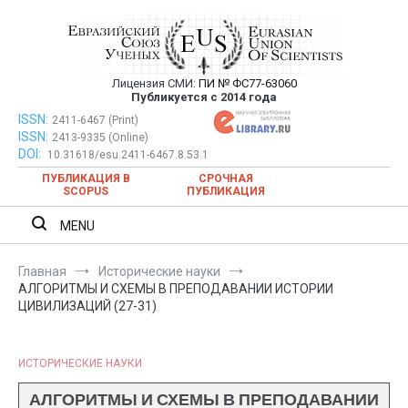
Перейти
к
содержимому
Лицензия СМИ:
ПИ № ФС77-63060
Евразийский Союз Ученых —
Публикуется с 2014 года
публикация научных статей в
ISSN:
Евразийский Союз Ученых — публикация научных статей в
2411-6467 (Print)
ISSN:
2413-9335 (Online)
ежемесячном научном журнале
ежемесячном научном журнале
DOI:
10.31618/esu.2411-6467.8.53.1
ПУБЛИКАЦИЯ В
СРОЧНАЯ
SCOPUS
ПУБЛИКАЦИЯ
MENU
Главная
Исторические науки
АЛГОРИТМЫ И СХЕМЫ В ПРЕПОДАВАНИИ ИСТОРИИ
ЦИВИЛИЗАЦИЙ (27-31)
ИСТОРИЧЕСКИЕ НАУКИ
АЛГОРИТМЫ И СХЕМЫ В ПРЕПОДАВАНИИ