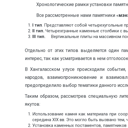
Хронологические рамки установки памятников 
Все рассмотренные нами памятники «
мэн
I
тип
. Представляют собой четырехугольные п
II
тип.
Четырехгранные каменные столбики с
III
тип.
Вертикальные плиты на массивном пос
Отдельно от этих типов выделяется один п
интерес, так как усматривается в нем отголосо
В Хангаласском улусе происходили события,
народов, взаимопроникновение и взаимовл
предопределило выбор тематики данного иссл
Таким образом, рассмотрев специальную лит
якутов:
Использование камня как материала при соор
середина XIX вв. Это могло быть вызвано тем, 
Установка каменных постаментов, памятников и