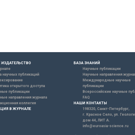
 ИЗДАТЕЛЬСТВО
БАЗА ЗНАНИЙ
рнале
Научные публикации
а научных публикаций
Научные направления журна
ексирование
Международные научные
тика открытого доступа
публикации
ные публикации
Всероссийские научные пуб
ные направления журнала
FAQ
кционная коллегия
НАШИ КОНТАКТЫ
ЦИЯ В ЖУРНАЛЕ
198320, Санкт-Петербург,
г. Красное Село, ул. Геолог
дом 44, ЛИТ А.
info@euroasia-science.ru