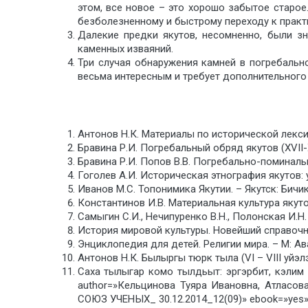
этом, все новое – это хорошо забытое старое
безболезненному и быстрому переходу к практ
Далекие предки якутов, несомненно, были з
каменных изваяний.
Три случая обнаружения камней в погребально
весьма интересным и требует дополнительного
Антонов Н.К. Материалы по исторической лексик
Бравина Р.И. Погребальный обряд якутов (XVII-XV
Бравина Р.И. Попов В.В. Погребально-поминальн
Гоголев А.И. Историческая этнография якутов: у
Иванов М.С. Топонимика Якутии. – Якутск: Бичик
Константинов И.В. Материальная культура якутов
Самыгин С.И., Нечипуренко В.Н., Полонская И.Н
История мировой культуры. Новейший справочни
Энциклопедия для детей. Религии мира. – М: Ав
Антонов Н.К. Былыргы тюрк тыла (VI – VIII уйэлэ
Саха тылыгар комо тылдьыт: эргэрбит, кэли
author=»Кельцинова Туяра Ивановна, Атласо
СОЮЗ УЧЕНЫХ_ 30.12.2014_12(09)» ebook=»yes»