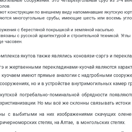
могильные сооружения. Это четырехугольный сруб из 3-4 ве
олов.
ют конструкции по внешнему виду напоминавшие якутскую юрту
яются многоугольные срубы, имеющие шесть или восемь угло
ружения с берестяной покрышкой и земляной насыпью.
вязаны с русской архитектурой и строительной техникой. Углы
е часовен.
лекса якутов также являлись коновязи-сэргэ и переклад
гэ и жертвенными перекладинами-куочай являются харак
э и куочаем имеют прямые аналогии с надгробными сооруж
сооружениях, но и в устройстве внутримогильных камер г
кутской погребально-поминальной обрядности появляют
 христианизации. Но мы всё же склонны связывать истоки
ы с выбитыми на них изображениями скачущих оленей
ичерноморских степях, на Алтае, в монгольских степях.