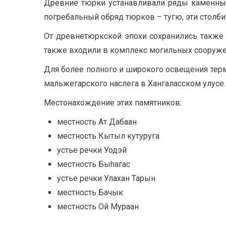
Древние тюрки устанавливали ряды каменных
погребальный обряд тюрков – тугю, эти столб
От древнетюркской эпохи сохранились также
также входили в комплекс могильных сооружен
Для более полного и широкого освещения тер
мальжегарского наслега в Хангаласском улусе.
Местонахождение этих памятников:
местность Ат Дабаан
местность Кытыл кутуруга
устье речки Уодэй
местность Быhагас
устье речки Улахан Тарын
местность Бачык
местность Ой Мураан