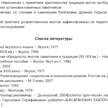
. Навязанная с принятием христианства традиция могла пробу
ике установки каменных памятников.
накомы со стелами и каменными балбалами древних тюрков,
й практике дохристианских якутов зафиксированы на террито
 исследования.
Список литературы:
е якутского языка. – Якутск, 1971
III вв.) – Якутск, 1996
ая обрядность якутов: памятники и традиции (XV-XIX вв.) – Но
чебное пособие. – Якутск: Якут.ун-т., 1980
, 2004
 XVIII века. – Якутск, 1971
. Религиоведение: социология и психология религии. Ростов-на-
к школьника. – М: Слово, 2007
анта+, 1992
р) – Якутскай, 1970
м тыллар,омонимнар. – Дьокуускай, 2004[schema type=»boo
ва Саргылана Серафимовна» publisher=»БАСАРАНОВИЧ ЕКАТЕРИ
 ]