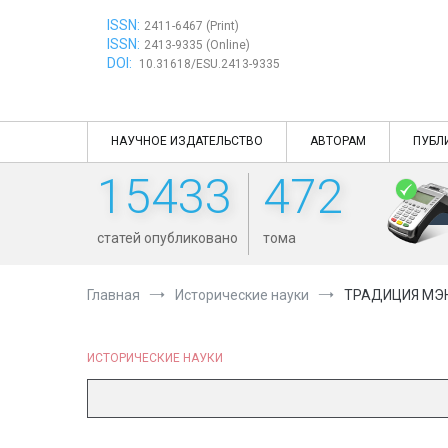
Перейти
ISSN:
к
2411-6467 (Print)
ISSN:
содержимому
2413-9335 (Online)
DOI:
10.31618/ESU.2413-9335
НАУЧНОЕ ИЗДАТЕЛЬСТВО
АВТОРАМ
ПУБЛ
15433
472
статей опубликовано
тома
Главная
Исторические науки
ТРАДИЦИЯ МЭН
ИСТОРИЧЕСКИЕ НАУКИ