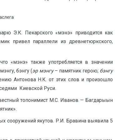
аслега
варю Э.К. Пекарского «мэнэ» приводится как
емик привел параллели из древнетюркского,
что «мэнэ» также употребляется в значении
энгу, бэнгу (
эр мэнгу
– памятник герою;
бэнгу
ению Антонова Н.К. от этих слов и произошло
оседями Киевской Руси.
звестный топонимист М.С. Иванов — Багдарыын
ятник».
ых сооружений якутов. Р.И. Бравина выявила 5