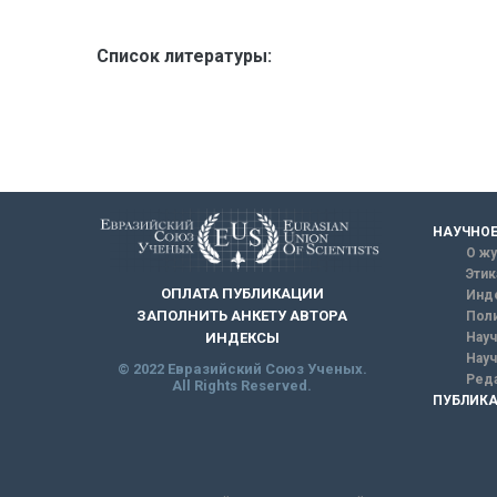
Список литературы:
НАУЧНОЕ
О жу
Этик
ОПЛАТА ПУБЛИКАЦИИ
Инд
ЗАПОЛНИТЬ АНКЕТУ АВТОРА
Поли
Науч
ИНДЕКСЫ
Науч
© 2022 Евразийский Союз Ученых.
Реда
All Rights Reserved.
ПУБЛИКА