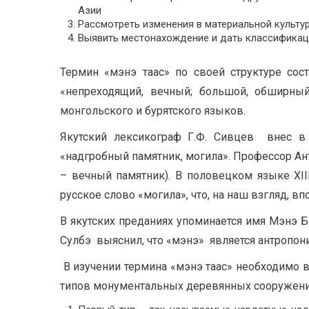
Азии
Рассмотреть изменения в материальной культур
Выявить местонахождение и дать классификаци
Термин «мэнэ таас» по своей структуре сос
«непреходящий, вечный; большой, обширный
монгольского и бурятского языков.
Якутский лексикограф Г.Ф. Сивцев внес в 
«надгробный памятник, могила». Профессор Ан
– вечный памятник). В половецком языке XI
русское слово «могила», что, на наш взгляд,
В якутских преданиях упоминается имя Мэнэ 
Сулбэ выяснил, что «мэнэ» является антропон
В изучении термина «мэнэ таас» необходимо 
типов монументальных деревянных сооружени