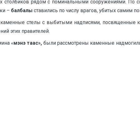
 столбиков рядом с поминальными сооружениями. По с
ики –
балбалы
ставились по числу врагов, убитых самим п
 каменные стелы с выбитыми надписями, посвященные ка
ий этих правителей.
мина «
мэнэ таас»,
были рассмотрены каменные надмогильн