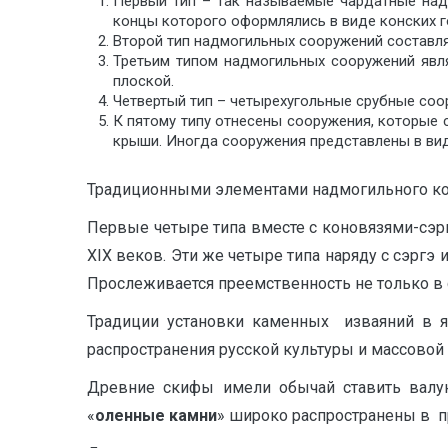
Первый тип – так называемые чардатные над
концы которого оформлялись в виде конских г
Второй тип надмогильных сооружений составля
Третьим типом надмогильных сооружений явл
плоской.
Четвертый тип – четырехугольные срубные соо
К пятому типу отнесены сооружения, которые с
крыши. Иногда сооружения представлены в вид
Традиционными элементами надмогильного комп
Первые четыре типа вместе с коновязями-сэр
XIX веков. Эти же четыре типа наряду с сэрг
Прослеживается преемственность не только в 
Традиции установки каменных изваяний в я
распространения русской культуры и массовой
Древние скифы имели обычай ставить валун
«
оленные камни
» широко распространены в пр