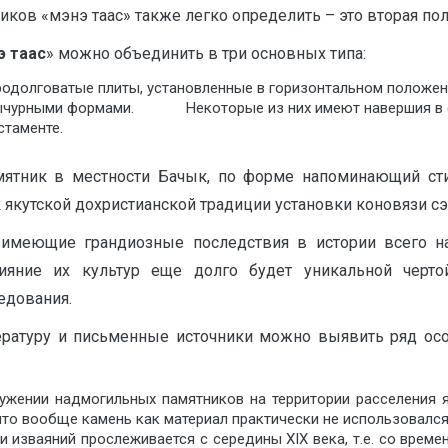
«мэнэ таас» также легко определить – это вторая полови
э таас
» можно объединить в три основных типа:
родолговатые плиты, установленные в горизонтальном положен
 вычурными формами. Некоторые из них имеют навершия в 
таменте.
амятник в местности Бачык, по форме напоминающий ст
к якутской дохристианской традиции установки коновязи сэ
 имеющие грандиозные последствия в истории всего на
ияние их культур еще долго будет уникальной черт
едования.
ературу и письменные источники можно выявить ряд осо
ужении надмогильных памятников на территории расселения я
что вообще камень как материал практически не использовался 
 изваяний прослеживается с середины XIX века, т.е. со време