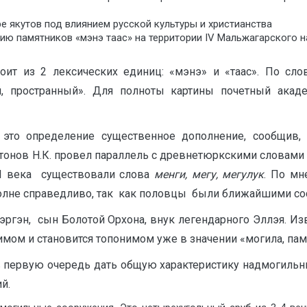
е якутов под влиянием русской культуры и христианства
ю памятников «мэнэ таас» на территории IV Мальжагарского н
тоит из 2 лексических единиц: «мэнэ» и «таас». По сло
, пространный». Для полноты картины почетный акад
это определение существенное дополнение, сообщив, 
тонов Н.К. провел параллель с древнетюркскими словами м
II века существовали слова
менги, мегу, мегулук
. По мн
 вполне справедливо, так как половцы были ближайшими с
Бэргэн, сын Болотой Орхона, внук легендарного Эллэя. И
имом и становится топонимом уже в значении «могила, пам
в первую очередь дать общую характеристику надмогильн
й.