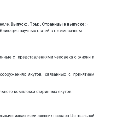
нале,
Выпуск:
,
Том:
,
Страницы в выпуске:
-
бликация научных статей в ежемесячном
анные с представлениями человека о жизни и
сооружениях якутов, связанных с принятием
льного комплекса старинных якутов.
альными изваяниями древних народов Центральной