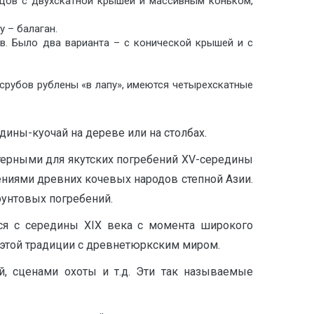
нцов с двухскатной крышей и массивным коньком,
 – балаган.
в. Было два варианта – с конической крышей и с
 срубов рублены «в лапу», имеются четырехскатные
ины-куочай на дереве или на столбах.
терными для якутских погребений XV-середины
ениями древних кочевых народов степной Азии.
рунтовых погребений.
ся с середины XIX века с момента широкого
 этой традиции с древнетюркским миром.
, сценами охоты и т.д. Эти так называемые