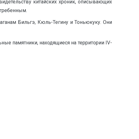
видетельству китайских хроник, описывающих
огребенным.
ганам Бильгэ, Кюль-Тегину и Тоньюкуку. Они
ые памятники, находящиеся на территории IV-