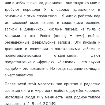
или в избах – письма, дневники… они тащат ко мне и
требуют перевода. Я, к своему удивлению, в
основном с этим справляюсь… Я читаю ребятам под
их веселый смех наглые и хвастливые осенние
записи в дневниках… кислые письма из тыла с
мечтами о «die Ende» (конец –
нем
.) войны,
безнадежные февральские записи… Эти письма и
дневники в сочетании с загаженными избами и
порнографическими открытками… дают
представление о «фрицах»… «Человек – это звучит
гордо!» – это правильно. Но тогда «фрицы» не-люди,
а черт знает что!
После всей этой мерзости так приятно и радостно
сознавать, что в мире есть любовь, дружба, хорошие
настоящие люди. И у меня есть Галя, родное теплое
существо…» [1. Док.6; 2.С.149].