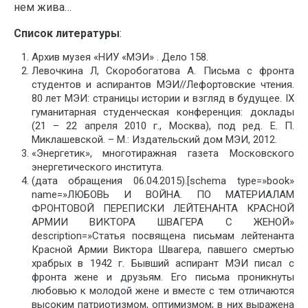
нем жива…
Список литературы
:
Архив музея «НИУ «МЭИ» . Дело 158.
Левочкина Л, Скоробогатова А. Письма с фронта
студентов и аспирантов МЭИ//Лефортовские чтения.
80 лет МЭИ: страницы истории и взгляд в будущее. IX
гуманитарная студенческая конференция: доклады
(21 – 22 апреля 2010 г., Москва), под ред. Е. П.
Миклашевской. – М.: Издательский дом МЭИ, 2012.
«Энергетик», многотиражная газета Московского
энергетического института.
(дата обращения 06.04.2015).[schema type=»book»
name=»ЛЮБОВЬ И ВОЙНА. ПО МАТЕРИАЛАМ
ФРОНТОВОЙ ПЕРЕПИСКИ ЛЕЙТЕНАНТА КРАСНОЙ
АРМИИ ВИКТОРА ШВАГЕРА С ЖЕНОЙ»
description=»Статья посвящена письмам лейтенанта
Красной Армии Виктора Швагера, павшего смертью
храбрых в 1942 г. Бывший аспирант МЭИ писал с
фронта жене и друзьям. Его письма проникнуты
любовью к молодой жене и вместе с тем отличаются
высоким патриотизмом, оптимизмом; в них выражена