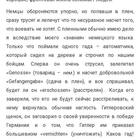
Немцы обороняются упорно, но попавши в плен,
сразу трусят и лепечут что-то несуразное насчет того,
что воевать не хотят. С пленными обычно имею дело
я вследствие моего «знания» немецкого языка.
Только что поймали одного гада – автоматчика,
который сидел на дереве и строчил по нашим
бойцам. Сперва он очень струсил, залепетал
«Genosse» (товарищ –
нем.
) и насчет добровольной
«Gefangengabe» (сдача в плен), и все спрашивал,
будет ли он «erschossen» (расстрелян)… Когда его
заверили, что его не будут сейчас расстреливать, к
нему вернулась обычная наглость. Гитлеровский
щенок, он заговорил о своей уверенности в победе
Германии и о том, что Гитлер им приказал
большевизм «vernichten» (уничтожить). Каков гад!