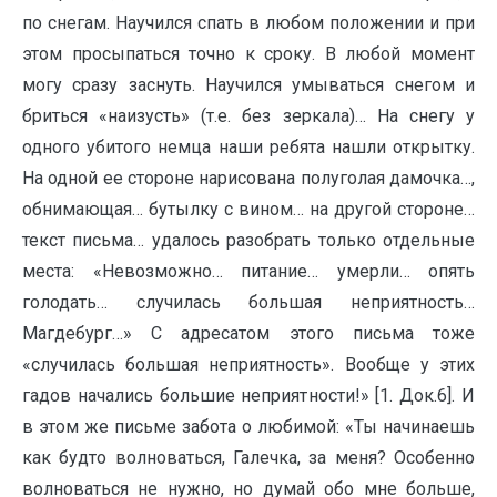
по снегам. Научился спать в любом положении и при
этом просыпаться точно к сроку. В любой момент
могу сразу заснуть. Научился умываться снегом и
бриться «наизусть» (т.е. без зеркала)… На снегу у
одного убитого немца наши ребята нашли открытку.
На одной ее стороне нарисована полуголая дамочка…,
обнимающая… бутылку с вином… на другой стороне…
текст письма… удалось разобрать только отдельные
места: «Невозможно… питание… умерли… опять
голодать… случилась большая неприятность…
Магдебург…» С адресатом этого письма тоже
«случилась большая неприятность». Вообще у этих
гадов начались большие неприятности!» [1. Док.6]. И
в этом же письме забота о любимой: «Ты начинаешь
как будто волноваться, Галечка, за меня? Особенно
волноваться не нужно, но думай обо мне больше,