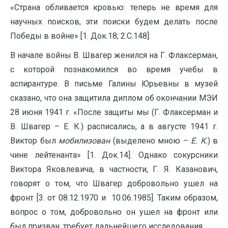
«Страна обливается кровью: теперь не время для
научных поисков, эти поиски будем делать после
Победы в войне» [1. Док.18; 2.С.148].
В начале войны В. Швагер женился на Г. Флаксерман,
с которой познакомился во время учебы в
аспирантуре. В письме Галины Юрьевны в музей
сказано, что она защитила диплом об окончании МЭИ
28 июня 1941 г. «После защиты мы (Г. Флаксерман и
В. Швагер – Е. К.) расписались, а в августе 1941 г.
Виктор был
мобилизован
(выделено мною –
Е. К.
) в
чине лейтенанта» [1. Док.14]. Однако сокурсники
Виктора Яковлевича, в частности, Г. Я. Казанович,
говорят о том, что Швагер добровольно ушел на
фронт [3. от 08.12.1970 и 10.06.1985]. Таким образом,
вопрос о том, добровольно он ушел на фронт или
был призван, требует дальнейшего исследования.