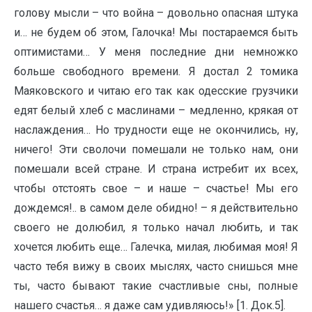
голову мысли – что война – довольно опасная штука
и… не будем об этом, Галочка! Мы постараемся быть
оптимистами… У меня последние дни немножко
больше свободного времени. Я достал 2 томика
Маяковского и читаю его так как одесские грузчики
едят белый хлеб с маслинами – медленно, крякая от
наслаждения… Но трудности еще не окончились, ну,
ничего! Эти сволочи помешали не только нам, они
помешали всей стране. И страна истребит их всех,
чтобы отстоять свое – и наше – счастье! Мы его
дождемся!.. в самом деле обидно! – я действительно
своего не долюбил, я только начал любить, и так
хочется любить еще… Галечка, милая, любимая моя! Я
часто тебя вижу в своих мыслях, часто снишься мне
ты, часто бывают такие счастливые сны, полные
нашего счастья… я даже сам удивляюсь!» [1. Док.5].