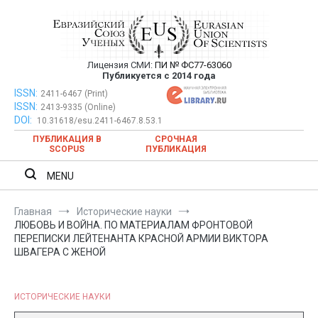
Перейти
к
содержимому
Лицензия СМИ:
ПИ № ФС77-63060
Евразийский Союз Ученых —
Публикуется с 2014 года
публикация научных статей в
ISSN:
Евразийский Союз Ученых — публикация научных статей в
2411-6467 (Print)
ISSN:
2413-9335 (Online)
ежемесячном научном журнале
ежемесячном научном журнале
DOI:
10.31618/esu.2411-6467.8.53.1
ПУБЛИКАЦИЯ В
СРОЧНАЯ
SCOPUS
ПУБЛИКАЦИЯ
MENU
Главная
Исторические науки
ЛЮБОВЬ И ВОЙНА. ПО МАТЕРИАЛАМ ФРОНТОВОЙ
ПЕРЕПИСКИ ЛЕЙТЕНАНТА КРАСНОЙ АРМИИ ВИКТОРА
ШВАГЕРА С ЖЕНОЙ
ИСТОРИЧЕСКИЕ НАУКИ