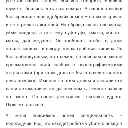
угнетал наших людей; боялись говорить, боялись
шуметь, боялись есть при немцах. У нашей хозяйки
был сравнительно «добрый» немец – он мало кричал
и не стрелял в жителей. Но обращался он так: матка,
уйми киндера, а то я ему пуф-пуф», «матка, мильх…
матка, дай медхен». Он требовал, чтобы в доме
стояла тишина… и всюду стояла гробовая тишина. Он
был добродушным, этот немец; по вечерам он мирно
просматривал свой альбом с порнографическими
открытками (при этом должна была присутствовать
дочь хозяйки). Именно за этим делом и застали его
наши автоматчики, когда вечером в темноте заняли
это место. Он очень растерялся… пытался удрать.
Пуля его догнала…
У меня появилась новая специальность –
переводчик. Все, что находят ребята у убитых немцев