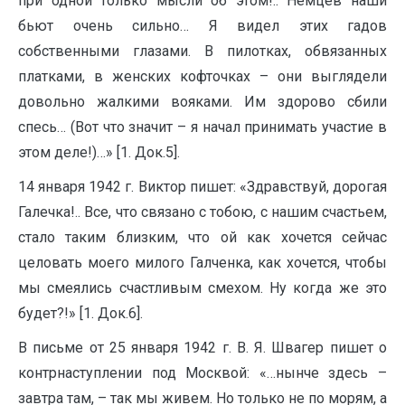
при одной только мысли об этом!.. Немцев наши
бьют очень сильно… Я видел этих гадов
собственными глазами. В пилотках, обвязанных
платками, в женских кофточках – они выглядели
довольно жалкими вояками. Им здорово сбили
спесь… (Вот что значит – я начал принимать участие в
этом деле!)…» [1. Док.5].
14 января 1942 г. Виктор пишет: «Здравствуй, дорогая
Галечка!.. Все, что связано с тобою, с нашим счастьем,
стало таким близким, что ой как хочется сейчас
целовать моего милого Галченка, как хочется, чтобы
мы смеялись счастливым смехом. Ну когда же это
будет?!» [1. Док.6].
В письме от 25 января 1942 г. В. Я. Швагер пишет о
контрнаступлении под Москвой: «…нынче здесь –
завтра там, – так мы живем. Но только не по морям, а